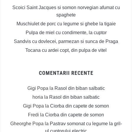
Scoici Saint Jacques si somon norvegian afumat cu
spaghete
Muschiulet de porc cu legume si ghebe la tigaie
Pulpa de miel cu condimente, la cuptor
Sandvis cu dovlecei, parmezan si sunca de Praga
Tocana cu ardei copt, din pulpa de vitel
COMENTARII RECENTE
Gigi Popa
la
Rasol din biban salbatic
horia
la
Rasol din biban salbatic
Gigi Popa
la
Ciorba din capete de somon
Fredi
la
Ciorba din capete de somon
Gheorghe Popa
la
Pastrav somonat cu legume la gril-
ul cuptorului electric