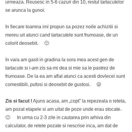
urmeaza. Reusesc in 5-6 cazuri din 10, restul tartacutelor
se arunca la gunoi.
In fiecare toamna imi propun sa pozez noile achizitii si
mereu uit atunci cand tartacutele sunt frumoase, de un
colorit deosebit. 🙁
In vara am gasit in gradina la sora mea acest gen de
tartacute si i-am zis sa-mi dea si mie sa le pastrez de
frumoase. De la ea am aflat atunci ca acesti dovlecei sunt
comestibili, pufosi si deosebit de gustosi. 😛
Zis si facut !
Ajuns acasa, am „copt” la repezeala o reteta,
am pozat etapele si am uitat de poze unde erau stocate.
🙁 In urma cu 2-3 zile in cautarea prin arhiva din
calculator, de retete pozate si nescrise inca, am dat de