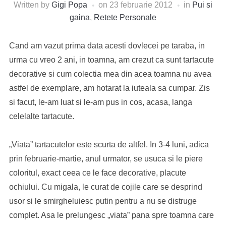
Written by
Gigi Popa
on
23 februarie 2012
in
Pui si
gaina
,
Retete Personale
Cand am vazut prima data acesti dovlecei pe taraba, in
urma cu vreo 2 ani, in toamna, am crezut ca sunt tartacute
decorative si cum colectia mea din acea toamna nu avea
astfel de exemplare, am hotarat la iuteala sa cumpar. Zis
si facut, le-am luat si le-am pus in cos, acasa, langa
celelalte tartacute.
„Viata” tartacutelor este scurta de altfel. In 3-4 luni, adica
prin februarie-martie, anul urmator, se usuca si le piere
coloritul, exact ceea ce le face decorative, placute
ochiului. Cu migala, le curat de cojile care se desprind
usor si le smirgheluiesc putin pentru a nu se distruge
complet. Asa le prelungesc „viata” pana spre toamna care