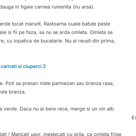
Adauga in tigaie carnea rumenita (nu arsa).
verde tocat marunt. Rastoarna ouale batute peste
aie si fii pe faza, sa nu se arda omleta. Omleta se
e, cu lopatica de bucatarie. Nu ai reusit din prima,
e. Poti sa presari niste parmezan sau branza rasa,
este branza.
pa verde. Daca nu ai bere rece, merge si un vin alb
E
ati ! Mancati usor, mestecati cu grija, ca omleta frige