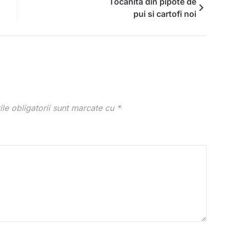
Tocanita din pipote de
pui si cartofi noi
le obligatorii sunt marcate cu
*