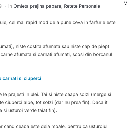
Mu
9
in
Omleta prajina papara
,
Retete Personale
nuie, cel mai rapid mod de a pune ceva in farfurie este
fumati), niste costita afumata sau niste cap de piept
 carne afumata si carnati afumati, scosi din borcanul
le prajesti in ulei. Tai si niste ceapa solzi (merge si
e ciuperci albe, tot solzi (dar nu prea fin). Daca iti
 si usturoi verde taiat fin).
doar cand ceapa este deja moale, pentru ca usturoiul