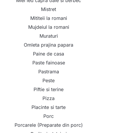
Miel ied capra oaie si berbec
Mistret
Mititeii la romani
Mujdeiul la romani
Muraturi
Omleta prajina papara
Paine de casa
Paste fainoase
Pastrama
Peste
Piftie si terine
Pizza
Placinte si tarte
Porc
Porcarele (Preparate din porc)