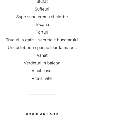
Stufat
Sufleuri
Supe supe crema si ciorbe
Tocana
Torturi
Trucuri la gatit – secretele bucatarului
Urzici loboda spanac leurda macris
Vanat
Verdeturi in balcon
Vinul casei
Vita si vitel
POPULAR TAGS