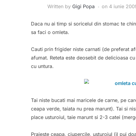
Written by
Gigi Popa
on
4 iunie 200
Daca nu ai timp si soricelul din stomac te chi
sa faci o omleta.
Cauti prin frigider niste carnati (de preferat a
afumat. Reteta este deosebit de delicioasa cu
cu untura.
Tai niste bucati mai maricele de carne, pe care 
ceapa verde, taiata nu prea marunt). Tai si nist
place usturoiul, taie marunt si 2-3 catei (merge
Prajeste ceapa, ciupercile, usturoiul (il pui 