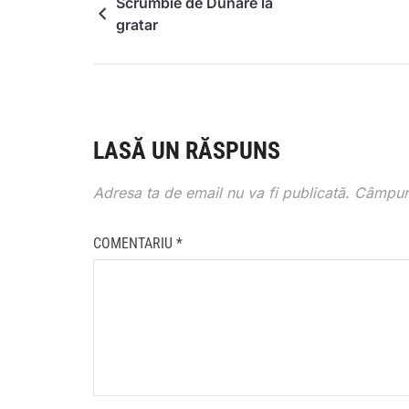
Scrumbie de Dunare la
gratar
LASĂ UN RĂSPUNS
Adresa ta de email nu va fi publicată.
Câmpuri
COMENTARIU
*