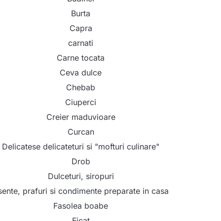
Burta
Capra
carnati
Carne tocata
Ceva dulce
Chebab
Ciuperci
Creier maduvioare
Curcan
Delicatese delicateturi si "mofturi culinare"
Drob
Dulceturi, siropuri
sente, prafuri si condimente preparate in casa
Fasolea boabe
Ficat