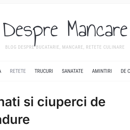
Despre Mancare
BLOG DESPRE BUCATARIE, MANCARE, RETETE CULINARE
A
RETETE
TRUCURI
SANATATE
AMINTIRI
DE 
ati si ciuperci de
adure