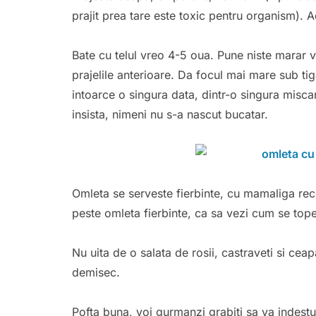
prajit prea tare este toxic pentru organism). 
Bate cu telul vreo 4-5 oua. Pune niste marar 
prajelile anterioare. Da focul mai mare sub tig
intoarce o singura data, dintr-o singura miscar
insista, nimeni nu s-a nascut bucatar.
Omleta se serveste fierbinte, cu mamaliga rec
peste omleta fierbinte, ca sa vezi cum se top
Nu uita de o salata de rosii, castraveti si cea
demisec.
Pofta buna, voi gurmanzi grabiti sa va indestul