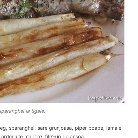
paranghel la tigaie.
treg, sparanghel, sare grunjoasa, piper boabe, lamaie,
 ardei iute, capere, file’-uri de ansoa.