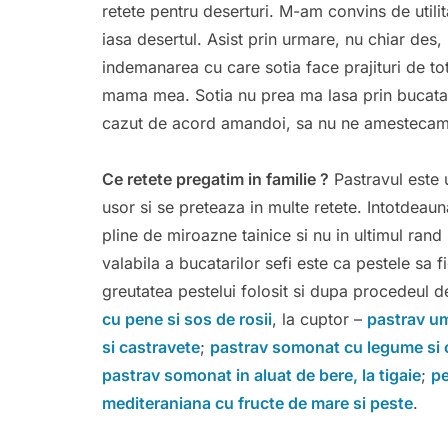
retete pentru deserturi. M-am convins de utilit
iasa desertul. Asist prin urmare, nu chiar des
indemanarea cu care sotia face prajituri de to
mama mea. Sotia nu prea ma lasa prin bucatar
cazut de acord amandoi, sa nu ne amestecam u
Ce retete pregatim in familie ?
Pastravul este u
usor si se preteaza in multe retete. Intotdeau
pline de miroazne tainice si nu in ultimul ran
valabila a bucatarilor sefi este ca pestele sa f
greutatea pestelui folosit si dupa procedeul de
cu pene si sos de rosii
, la cuptor –
pastrav um
si castravete
;
pastrav somonat cu legume si ci
pastrav somonat in aluat de bere, la tigaie
;
pe
mediteraniana cu fructe de mare si peste
.