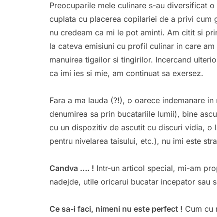
Preocuparile mele culinare s-au diversificat o
cuplata cu placerea copilariei de a privi cum 
nu credeam ca mi le pot aminti. Am citit si pri
la cateva emisiuni cu profil culinar in care am
manuirea tigailor si tingirilor. Incercand ulte
ca imi ies si mie, am continuat sa exersez.
Fara a ma lauda (?!), o oarece indemanare in m
denumirea sa prin bucatariile lumii), bine ascu
cu un dispozitiv de ascutit cu discuri vidia, o
pentru nivelarea taisului, etc.), nu imi este stra
Candva …. !
Intr-un articol special, mi-am pro
nadejde, utile oricarui bucatar incepator sau 
Ce sa-i faci, nimeni nu este perfect !
Cum cu r