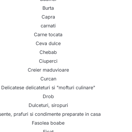
Burta
Capra
carnati
Carne tocata
Ceva dulce
Chebab
Ciuperci
Creier maduvioare
Curcan
Delicatese delicateturi si "mofturi culinare"
Drob
Dulceturi, siropuri
sente, prafuri si condimente preparate in casa
Fasolea boabe
Ficat