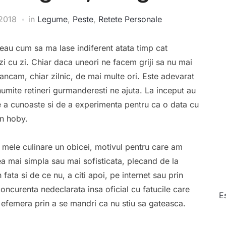
 2018
in
Legume
,
Peste
,
Retete Personale
veau cum sa ma lase indiferent atata timp cat
i cu zi. Chiar daca uneori ne facem griji sa nu mai
ancam, chiar zilnic, de mai multe ori. Este adevarat
numite retineri gurmanderesti ne ajuta. La inceput au
de a cunoaste si de a experimenta pentru ca o data cu
un hoby.
e mele culinare un obicei, motivul pentru care am
ea mai simpla sau mai sofisticata, plecand de la
 fata si de ce nu, a citi apoi, pe internet sau prin
concurenta nedeclarata insa oficial cu fatucile care
E
a efemera prin a se mandri ca nu stiu sa gateasca.