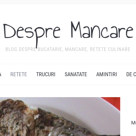
Despre Mancare
BLOG DESPRE BUCATARIE, MANCARE, RETETE CULINARE
A
RETETE
TRUCURI
SANATATE
AMINTIRI
DE 
Mu