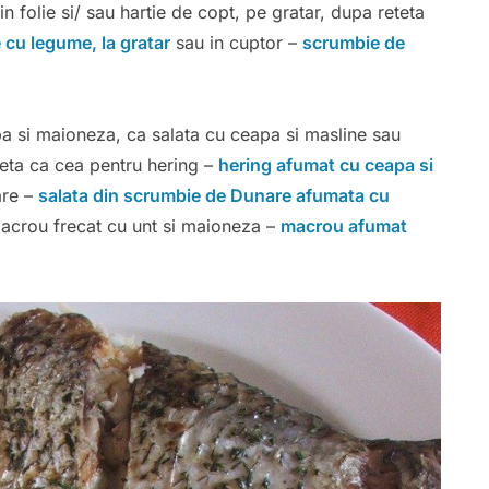
n folie si/ sau hartie de copt, pe gratar, dupa reteta
cu legume, la gratar
sau in cuptor –
scrumbie de
pa si maioneza, ca salata cu ceapa si masline sau
eteta ca cea pentru hering –
hering afumat cu ceapa si
are –
salata din scrumbie de Dunare afumata cu
acrou frecat cu unt si maioneza –
macrou afumat