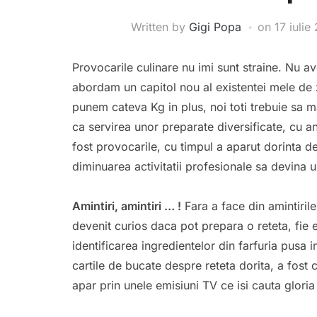
Written by
Gigi Popa
on
17 iulie
Provocarile culinare nu imi sunt straine. Nu a
abordam un capitol nou al existentei mele de z
punem cateva Kg in plus, noi toti trebuie sa m
ca servirea unor preparate diversificate, cu a
fost provocarile, cu timpul a aparut dorinta 
diminuarea activitatii profesionale sa devina 
Amintiri, amintiri … !
Fara a face din amintiril
devenit curios daca pot prepara o reteta, fie 
identificarea ingredientelor din farfuria pusa in
cartile de bucate despre reteta dorita, a fost 
apar prin unele emisiuni TV ce isi cauta glori