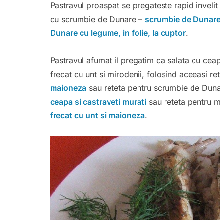
Pastravul proaspat se pregateste rapid invelit i
cu scrumbie de Dunare –
scrumbie de Dunare 
Dunare cu legume, in folie, la cuptor
.
Pastravul afumat il pregatim ca salata cu cea
frecat cu unt si mirodenii, folosind aceeasi r
maioneza
sau reteta pentru scrumbie de Dun
ceapa si castraveti murati
sau reteta pentru m
frecat cu unt si maioneza
.