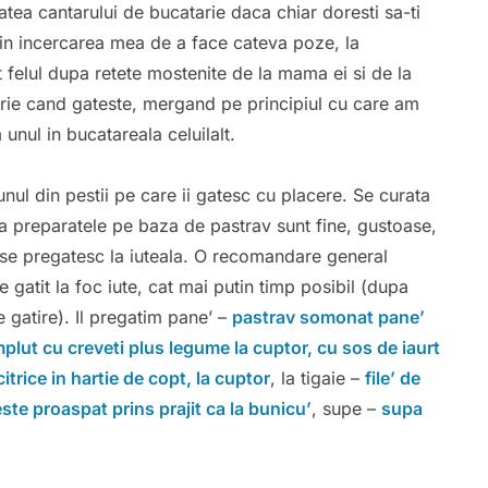
atea cantarului de bucatarie daca chiar doresti sa-ti
, in incercarea mea de a face cateva poze, la
t felul dupa retete mostenite de la mama ei si de la
ie cand gateste, mergand pe principiul cu care am
nul in bucatareala celuilalt.
nul din pestii pe care ii gatesc cu placere. Se curata
na preparatele pe baza de pastrav sunt fine, gustoase,
d se pregatesc la iuteala. O recomandare general
ie gatit la foc iute, cat mai putin timp posibil (dupa
 gatire). Il pregatim pane’ –
pastrav somonat pane’
plut cu creveti plus legume la cuptor, cu sos de iaurt
trice in hartie de copt, la cuptor
, la tigaie –
file’ de
ste proaspat prins prajit ca la bunicu’
, supe –
supa