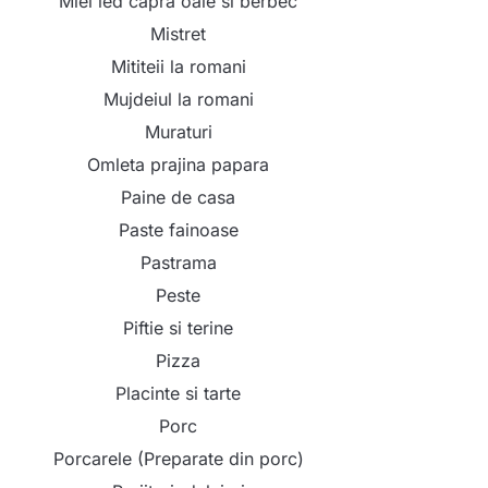
Miel ied capra oaie si berbec
Mistret
Mititeii la romani
Mujdeiul la romani
Muraturi
Omleta prajina papara
Paine de casa
Paste fainoase
Pastrama
Peste
Piftie si terine
Pizza
Placinte si tarte
Porc
Porcarele (Preparate din porc)