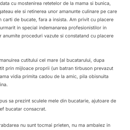
 data cu mostenirea retetelor de la mama si bunica,
gateau ele si retinerea unor amanunte culinare pe care
n carti de bucate, fara a insista. Am privit cu placere
 urmarit in special indemanarea profesionistilor in
rior anumite proceduri vazute si constatand cu placere
anuirea cutitului cel mare (al bucatarului, dupa
tit prin mijloace proprii (un batran tirbuson prevazut
 lama vidia primita cadou de la amic, pila obisnuita
ina.
pus sa prezint sculele mele din bucatarie, ajutoare de
sef bucatar consacrat.
abdarea nu sunt tocmai prieten, nu ma ambalez in