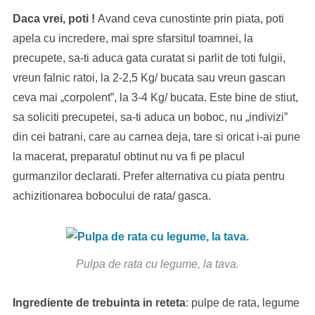
Daca vrei, poti !
Avand
ceva
cunostinte prin piata, poti
apela cu incredere, mai spre sfarsitul toamnei, la
precupete, sa-ti aduca gata curatat si parlit de toti fulgii,
vreun falnic ratoi, la 2-2,5 Kg/ bucata sau vreun gascan
ceva mai „corpolent”, la 3-4 Kg/ bucata. Este bine de stiut,
sa soliciti precupetei, sa-ti aduca un boboc, nu „indivizi”
din cei batrani, care au carnea deja, tare si oricat i-ai pune
la macerat, preparatul obtinut nu va fi pe placul
gurmanzilor declarati. Prefer alternativa cu piata pentru
achizitionarea bobocului de rata/ gasca.
Pulpa de rata cu legume, la tava.
Ingrediente de trebuinta in reteta
: pulpe de rata, legume