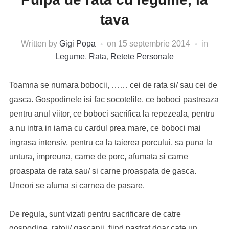
tava
Written by
Gigi Popa
on
15 septembrie 2014
in
Legume
,
Rata
,
Retete Personale
Toamna se numara bobocii, …… cei de rata si/ sau cei de
gasca. Gospodinele isi fac socotelile, ce boboci pastreaza
pentru anul viitor, ce boboci sacrifica la repezeala, pentru
a nu intra in iarna cu cardul prea mare, ce boboci mai
ingrasa intensiv, pentru ca la taierea porcului, sa puna la
untura, impreuna, carne de porc, afumata si carne
proaspata de rata sau/ si carne proaspata de gasca.
Uneori se afuma si carnea de pasare.
De regula, sunt vizati pentru sacrificare de catre
gospodine, ratoii/ gascanii, fiind pastrat doar cate un