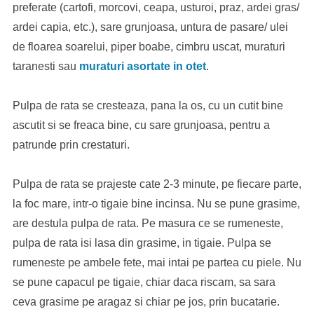
preferate (cartofi, morcovi, ceapa, usturoi, praz, ardei gras/
ardei capia, etc.), sare grunjoasa, untura de pasare/ ulei
de floarea soarelui, piper boabe, cimbru uscat, muraturi
taranesti sau
muraturi asortate in otet
.
Pulpa de rata se cresteaza, pana la os, cu un cutit bine
ascutit si se freaca bine, cu sare grunjoasa, pentru a
patrunde prin crestaturi.
Pulpa de rata se prajeste cate 2-3 minute, pe fiecare parte,
la foc mare, intr-o tigaie bine incinsa. Nu se pune grasime,
are destula pulpa de rata. Pe masura ce se rumeneste,
pulpa de rata isi lasa din grasime, in tigaie. Pulpa se
rumeneste pe ambele fete, mai intai pe partea cu piele. Nu
se pune capacul pe tigaie, chiar daca riscam, sa sara
ceva grasime pe aragaz si chiar pe jos, prin bucatarie.