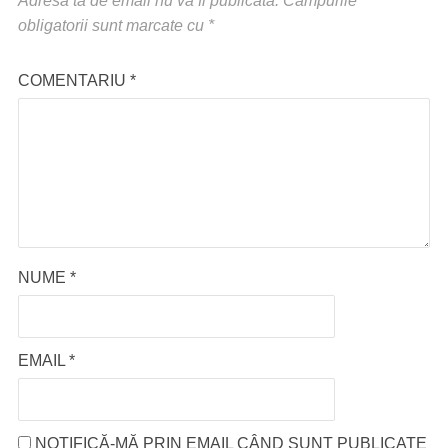
Adresa ta de email nu va fi publicată.
Câmpurile
obligatorii sunt marcate cu
*
COMENTARIU
*
NUME
*
EMAIL
*
NOTIFICĂ-MĂ PRIN EMAIL CÂND SUNT PUBLICATE