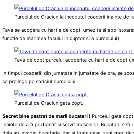
Purcelul de Craciun la inceputul coacerii inainte de r
Tava se acopera cu hartie de copt, umezita si apoi stoarsa.
functie de marimea focului in cuptor si a purcelului).
Tava de copt purcelul acoperita cu hartie de copt um
In timpul coacerii, din jumatate in jumatate de ora, se sco
se prelinge pe soriciul purcelului.
Purcelul de Craciun gata copt.
Secret bine pastrat de marii bucatari !
Purcelul gata copt 
inainte de a fi portionat si servit mesenilor. Bucatarii s
deja au invadat bucataria, dar si toata casa, sunt greu de