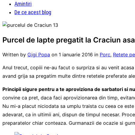
Amintiri
De ce acest blog
Purcel de lapte pregatit la Craciun as
Written by
Gigi Popa
on
1 ianuarie 2016
in
Porc
,
Retete pe
Anul trecut, copiii ne-au facut o surpriza si au venit acasa
avand grija sa pregatim multe dintre retetele preferate ale c
Principii sigure pentru a te aproviziona de sarbatori si n
convine ca pret, daca faci aprovizionarea din timp, evitand
Nu mi-a placut niciodata sa umplu traista cu ceea ce este sc
adevarat, ca in ultimii ani, dispun de timpul necesar. Proce
preparatelor chiar conteaza. Gurmanazii de ocazie si gurm