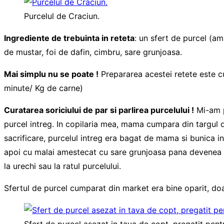
Purcelul de Craciun.
Ingrediente de trebuinta in reteta
: un sfert de purcel (am
de mustar, foi de dafin, cimbru, sare grunjoasa.
Mai simplu nu se poate !
Prepararea acestei retete este c
minute/ Kg de carne)
Curatarea soriciului de par si parlirea purcelului !
Mi-am p
purcel intreg. In copilaria mea, mama cumpara din targul d
sacrificare, purcelul intreg era bagat de mama si bunica in
apoi cu malai amestecat cu sare grunjoasa pana devenea nete
la urechi sau la ratul purcelului.
Sfertul de purcel cumparat din market era bine oparit, doar
Sfert de purcel asezat in tava de copt, pregatit pent