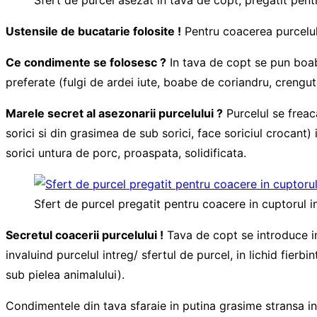
Ustensile de bucatarie folosite !
Pentru coacerea purcelulu
Ce condimente se folosesc ?
In tava de copt se pun boab
preferate (fulgi de ardei iute, boabe de coriandru, crengu
Marele secret al asezonarii purcelului ?
Purcelul se freac
sorici si din grasimea de sub sorici, face soriciul crocan
sorici untura de porc, proaspata, solidificata.
Sfert de purcel pregatit pentru coacere in cuptorul in
Secretul coacerii purcelului !
Tava de copt se introduce in 
invaluind purcelul intreg/ sfertul de purcel, in lichid fierb
sub pielea animalului).
Condimentele din tava sfaraie in putina grasime stransa in t