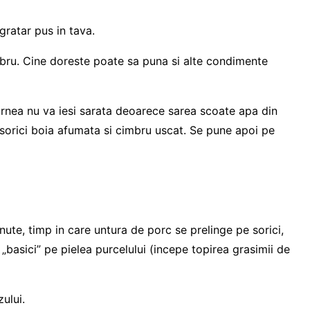
gratar pus in tava.
bru. Cine doreste poate sa puna si alte condimente
carnea nu va iesi sarata deoarece sarea scoate apa din
u sorici boia afumata si cimbru uscat. Se pune apoi pe
ute, timp in care untura de porc se prelinge pe sorici,
r „basici” pe pielea purcelului (incepe topirea grasimii de
ului.