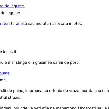
e de legume.
raturi taranesti
sau muraturi asortate in otet.
 incalzit.
ru a mai stinge din grasimea carnii de porc.
ume.
ua felii de paine, impreuna cu o foaie de vraza murata sau c
tul strazii.
tindeni, oriunde va veti afla pe mapamond ! Incercati sa va 