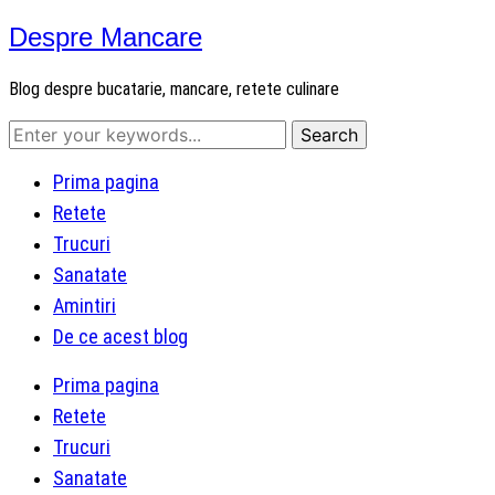
Despre Mancare
Blog despre bucatarie, mancare, retete culinare
Prima pagina
Retete
Trucuri
Sanatate
Amintiri
De ce acest blog
Prima pagina
Retete
Trucuri
Sanatate