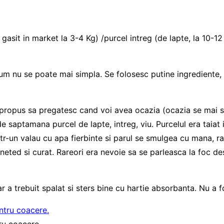
 gasit in market la 3-4 Kg) /purcel intreg (de lapte, la 10-
um nu se poate mai simpla. Se folosesc putine ingrediente,
ropus sa pregatesc cand voi avea ocazia (ocazia se mai si 
e saptamana purcel de lapte, intreg, viu. Purcelul era taiat
tr-un valau cu apa fierbinte si parul se smulgea cu mana, ra
d si curat. Rareori era nevoie sa se parleasca la foc deschi
 a trebuit spalat si sters bine cu hartie absorbanta. Nu a fo
ru coacere.