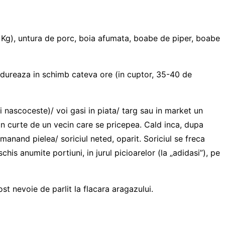
12 Kg), untura de porc, boia afumata, boabe de piper, boabe
 dureaza in schimb cateva ore (in cuptor, 35-40 de
nascoceste)/ voi gasi in piata/ targ sau in market un
 in curte de un vecin care se pricepea. Cald inca, dupa
manand pielea/ soriciul neted, oparit. Soriciul se freca
s anumite portiuni, in jurul picioarelor (la „adidasi”), pe
st nevoie de parlit la flacara aragazului.