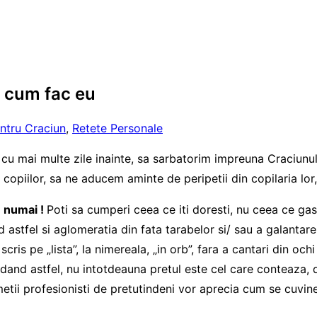
a cum fac eu
ntru Craciun
,
Retete Personale
 cu mai multe zile inainte, sa sarbatorim impreuna Craciunul,
opiilor, sa ne aducem aminte de peripetii din copilaria lor, f
u numai !
Poti sa cumperi ceea ce iti doresti, nu ceea ce gase
 astfel si aglomeratia din fata tarabelor si/ sau a galantare
ris pe „lista”, la nimereala, „in orb”, fara a cantari din oc
dand astfel, nu intotdeauna pretul este cel care conteaza, da
etii profesionisti de pretutindeni vor aprecia cum se cuvin