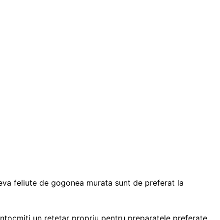
ateva feliute de gogonea murata sunt de preferat la
intocmiti un retetar propriu pentru preparatele preferate,