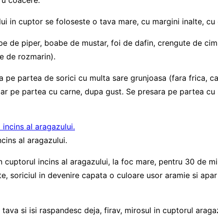
i in cuptor se foloseste o tava mare, cu margini inalte, cu 
e de piper, boabe de mustar, foi de dafin, crengute de cim
te de rozmarin).
a pe partea de sorici cu multa sare grunjoasa (fara frica, 
t) iar pe partea cu carne, dupa gust. Se presara pe partea c
cins al aragazului.
cuptorul incins al aragazului, la foc mare, pentru 30 de min
inte, soriciul in devenire capata o culoare usor aramie si apa
ava si isi raspandesc deja, firav, mirosul in cuptorul aragaz