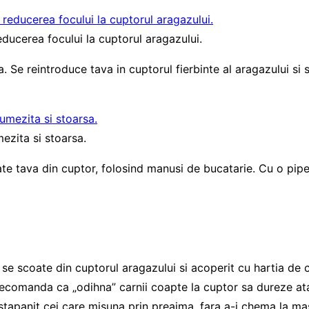
educerea focului la cuptorul aragazului.
 Se reintroduce tava in cuptorul fierbinte al aragazului si 
ezita si stoarsa.
ate tava din cuptor, folosind manusi de bucatarie. Cu o pipe
se scoate din cuptorul aragazului si acoperit cu hartia de 
efi recomanda ca „odihna” carnii coapte la cuptor sa dureze
 stapanit cei care misuna prin preajma, fara a-i chema la ma