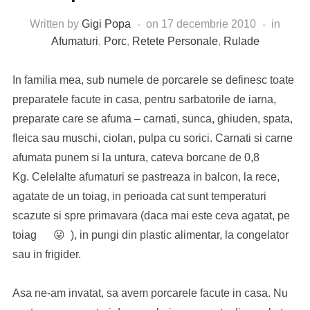
Written by
Gigi Popa
on
17 decembrie 2010
in
Afumaturi
,
Porc
,
Retete Personale
,
Rulade
In familia mea, sub numele de porcarele se definesc toate
preparatele facute in casa, pentru sarbatorile de iarna,
preparate care se afuma – carnati, sunca, ghiuden, spata,
fleica sau muschi, ciolan, pulpa cu sorici. Carnati si carne
afumata punem si la untura, cateva borcane de 0,8
Kg. Celelalte afumaturi se pastreaza in balcon, la rece,
agatate de un toiag, in perioada cat sunt temperaturi
scazute si spre primavara (daca mai este ceva agatat, pe
toiag 😛 ), in pungi din plastic alimentar, la congelator
sau in frigider.
Asa ne-am invatat, sa avem porcarele facute in casa. Nu