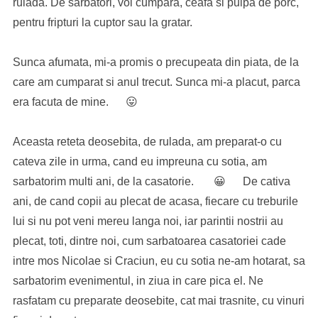
rulada. De sarbatori, voi cumpara, ceafa si pulpa de porc,
pentru fripturi la cuptor sau la gratar.
Sunca afumata, mi-a promis o precupeata din piata, de la
care am cumparat si anul trecut. Sunca mi-a placut, parca
era facuta de mine. 😛
Aceasta reteta deosebita, de rulada, am preparat-o cu
cateva zile in urma, cand eu impreuna cu sotia, am
sarbatorim multi ani, de la casatorie. 😀 De cativa
ani, de cand copii au plecat de acasa, fiecare cu treburile
lui si nu pot veni mereu langa noi, iar parintii nostrii au
plecat, toti, dintre noi, cum sarbatoarea casatoriei cade
intre mos Nicolae si Craciun, eu cu sotia ne-am hotarat, sa
sarbatorim evenimentul, in ziua in care pica el. Ne
rasfatam cu preparate deosebite, cat mai trasnite, cu vinuri