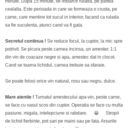
minute. Dupa 15 minute, se intoarce rulada, pe partea
cealalta. Este perioada in care se formeaza o crusta, pe
carne, care mentine tot sucul in interior, facand ca rulada
sa fie suculenta, atunci cand va fi gata.
Secretul continua !
Se reduce focul, la cuptor, la mic spre
potrivit. Se picura peste carnea incinsa, un amestec 1:1
din vin de coacaze negre si apa, amestec dat in clocot.
Cand se toarna lichidul, carnea trebuie sa sfaraie.
Se poate folosi orice vin natural, rosu sau negru, dulce.
Mare atentie !
Turnatul amestecului apa-vin, peste carne,
se face cu vasul scos din cuptor. Operatia se face cu multa
pasiune, migala, intelepciune si rabdare. 😀 Stropii
de lichid fierbinte, pot sari pe maini sau pe fata. Arsurile