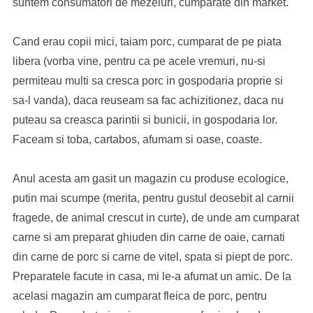
suntem consumatori de mezeluri, cumparate din market.
Cand erau copii mici, taiam porc, cumparat de pe piata
libera (vorba vine, pentru ca pe acele vremuri, nu-si
permiteau multi sa cresca porc in gospodaria proprie si
sa-l vanda), daca reuseam sa fac achizitionez, daca nu
puteau sa creasca parintii si bunicii, in gospodaria lor.
Faceam si toba, cartabos, afumam si oase, coaste.
Anul acesta am gasit un magazin cu produse ecologice,
putin mai scumpe (merita, pentru gustul deosebit al carnii
fragede, de animal crescut in curte), de unde am cumparat
carne si am preparat ghiuden din carne de oaie, carnati
din carne de porc si carne de vitel, spata si piept de porc.
Preparatele facute in casa, mi le-a afumat un amic. De la
acelasi magazin am cumparat fleica de porc, pentru