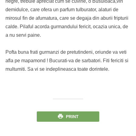
negre, trebuie apreciat cum se cuvine, o Busuioaca,vin
demidulce, care ofera un parfum tulburator, alaturi de
mirosul fin de afumatura, care se degaja din aburii fripturii
calde. Pilaful acorda gurmandului fericit, ocazia unica, de
a nu servi paine.
Pofta buna frati gurmanzi de pretutindeni, oriunde va veti
afla pe mapamond ! Bucurati-va de sarbatori. Fiti fericiti si
multumiti. Sa vi se indeplineasca toate dorintele.
PRINT