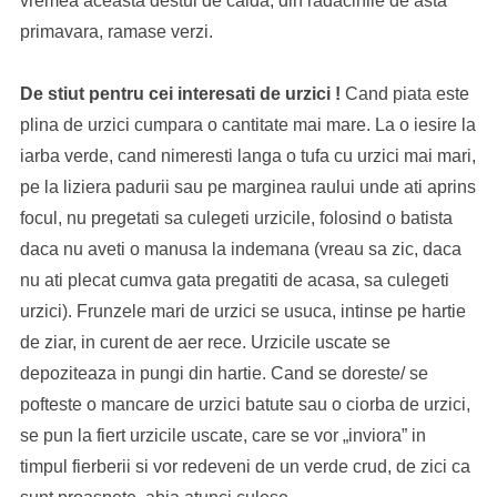
vremea aceasta destul de calda, din radacinile de asta
primavara, ramase verzi.
De stiut pentru cei interesati de urzici !
Cand piata este
plina de urzici cumpara o cantitate mai mare. La o iesire la
iarba verde, cand nimeresti langa o tufa cu urzici mai mari,
pe la liziera padurii sau pe marginea raului unde ati aprins
focul, nu pregetati sa culegeti urzicile, folosind o batista
daca nu aveti o manusa la indemana (vreau sa zic, daca
nu ati plecat cumva gata pregatiti de acasa, sa culegeti
urzici). Frunzele mari de urzici se usuca, intinse pe hartie
de ziar, in curent de aer rece. Urzicile uscate se
depoziteaza in pungi din hartie. Cand se doreste/ se
pofteste o mancare de urzici batute sau o ciorba de urzici,
se pun la fiert urzicile uscate, care se vor „inviora” in
timpul fierberii si vor redeveni de un verde crud, de zici ca