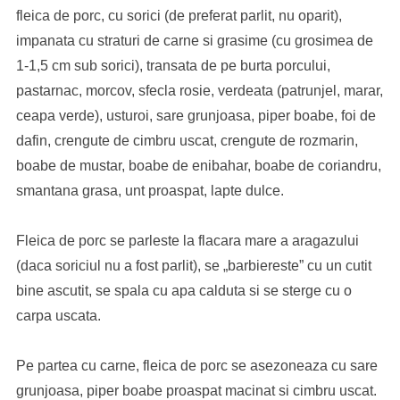
fleica de porc, cu sorici (de preferat parlit, nu oparit),
impanata cu straturi de carne si grasime (cu grosimea de
1-1,5 cm sub sorici), transata de pe burta porcului,
pastarnac, morcov, sfecla rosie, verdeata (patrunjel, marar,
ceapa verde), usturoi, sare grunjoasa, piper boabe, foi de
dafin, crengute de cimbru uscat, crengute de rozmarin,
boabe de mustar, boabe de enibahar, boabe de coriandru,
smantana grasa, unt proaspat, lapte dulce.
Fleica de porc se parleste la flacara mare a aragazului
(daca soriciul nu a fost parlit), se „barbiereste” cu un cutit
bine ascutit, se spala cu apa calduta si se sterge cu o
carpa uscata.
Pe partea cu carne, fleica de porc se asezoneaza cu sare
grunjoasa, piper boabe proaspat macinat si cimbru uscat.