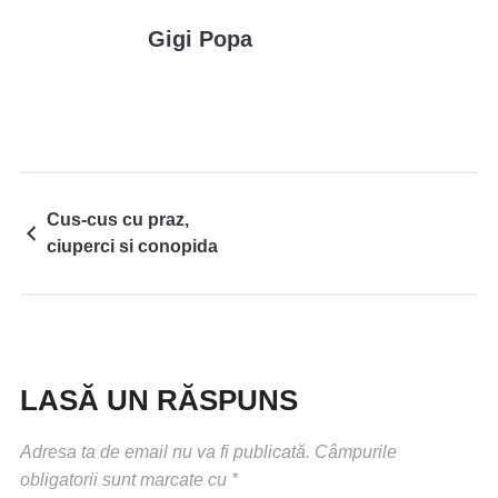
Gigi Popa
Cus-cus cu praz,
ciuperci si conopida
LASĂ UN RĂSPUNS
Adresa ta de email nu va fi publicată.
Câmpurile
obligatorii sunt marcate cu
*