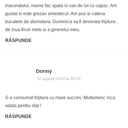
maceratului, maine fac spata in vas de lut cu capac. Am
gustat si este grozav amestecul. Am pus si cateva
bucatele de afumatura. Duminica va fi devorata friptura ,
de ziua fiicei mele si a ginerelui meu.
RĂSPUNDE
Donny
31 august 2014 la 20:15
S-a consumat friptura cu mare succes. Multumesc inca
odata pentru sfat !
RĂSPUNDE