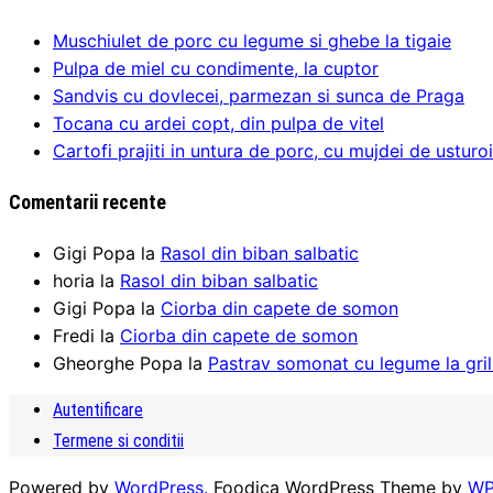
Muschiulet de porc cu legume si ghebe la tigaie
Pulpa de miel cu condimente, la cuptor
Sandvis cu dovlecei, parmezan si sunca de Praga
Tocana cu ardei copt, din pulpa de vitel
Cartofi prajiti in untura de porc, cu mujdei de ustur
Comentarii recente
Gigi Popa
la
Rasol din biban salbatic
horia
la
Rasol din biban salbatic
Gigi Popa
la
Ciorba din capete de somon
Fredi
la
Ciorba din capete de somon
Gheorghe Popa
la
Pastrav somonat cu legume la gril-
Autentificare
Termene si conditii
Powered by
WordPress.
Foodica WordPress Theme by
WP