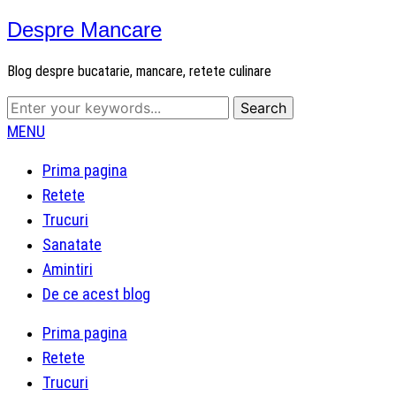
Despre Mancare
Blog despre bucatarie, mancare, retete culinare
MENU
Prima pagina
Retete
Trucuri
Sanatate
Amintiri
De ce acest blog
Prima pagina
Retete
Trucuri