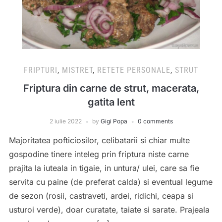
FRIPTURI
,
MISTRET
,
RETETE PERSONALE
,
STRUT
Friptura din carne de strut, macerata,
gatita lent
2 iulie 2022
by
Gigi Popa
0 comments
Majoritatea pofticiosilor, celibatarii si chiar multe
gospodine tinere inteleg prin friptura niste carne
prajita la iuteala in tigaie, in untura/ ulei, care sa fie
servita cu paine (de preferat calda) si eventual legume
de sezon (rosii, castraveti, ardei, ridichi, ceapa si
usturoi verde), doar curatate, taiate si sarate. Prajeala