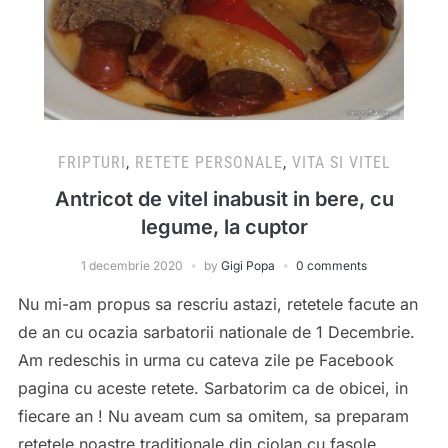
FRIPTURI
,
RETETE PERSONALE
,
VITA SI VITEL
Antricot de vitel inabusit in bere, cu
legume, la cuptor
1 decembrie 2020
by
Gigi Popa
0 comments
Nu mi-am propus sa rescriu astazi, retetele facute an
de an cu ocazia sarbatorii nationale de 1 Decembrie.
Am redeschis in urma cu cateva zile pe Facebook
pagina cu aceste retete. Sarbatorim ca de obicei, in
fiecare an ! Nu aveam cum sa omitem, sa preparam
retetele noastre traditionale din ciolan cu fasole