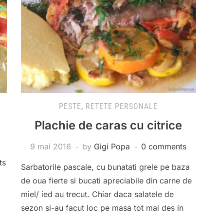
PESTE
,
RETETE PERSONALE
a
Plachie de caras cu citrice
9 mai 2016
by
Gigi Popa
0 comments
ts
Sarbatorile pascale, cu bunatati grele pe baza
de oua fierte si bucati apreciabile din carne de
miel/ ied au trecut. Chiar daca salatele de
sezon si-au facut loc pe masa tot mai des in