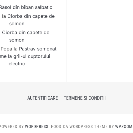
Rasol din biban salbatic
a
la
Ciorba din capete de
somon
a
Ciorba din capete de
somon
 Popa
la
Pastrav somonat
me la gril-ul cuptorului
electric
AUTENTIFICARE
TERMENE SI CONDITII
POWERED BY
WORDPRESS.
FOODICA WORDPRESS THEME BY
WPZOOM