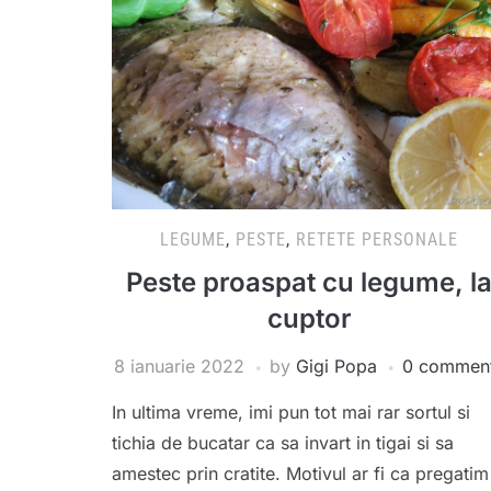
LEGUME
,
PESTE
,
RETETE PERSONALE
Peste proaspat cu legume, l
cuptor
8 ianuarie 2022
by
Gigi Popa
0 commen
In ultima vreme, imi pun tot mai rar sortul si
tichia de bucatar ca sa invart in tigai si sa
amestec prin cratite. Motivul ar fi ca pregatim