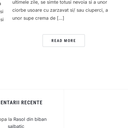
ultimele zile, se simte totusi nevoia si a unor
a
ciorbe usoare cu zarzavat si/ sau ciuperci, a
si
unor supe crema de […]
si
READ MORE
ENTARII RECENTE
opa
la
Rasol din biban
salbatic