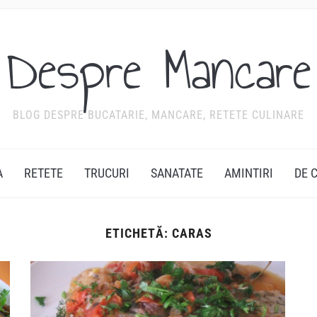
Despre Mancare
BLOG DESPRE BUCATARIE, MANCARE, RETETE CULINARE
A
RETETE
TRUCURI
SANATATE
AMINTIRI
DE 
ETICHETĂ:
CARAS