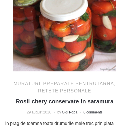
MURATURI
,
PREPARATE PENTRU IARNA
,
RETETE PERSONALE
Rosii chery conservate in saramura
29 august 2016
by
Gigi Popa
0 comments
In prag de toamna toate drumurile mele trec prin piata