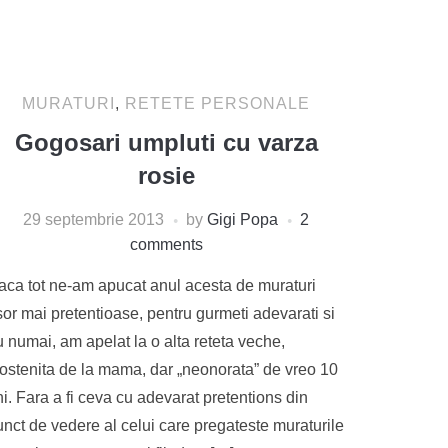
MURATURI
,
RETETE PERSONALE
Gogosari umpluti cu varza
rosie
29 septembrie 2013
by
Gigi Popa
2
comments
aca tot ne-am apucat anul acesta de muraturi
or mai pretentioase, pentru gurmeti adevarati si
 numai, am apelat la o alta reteta veche,
ostenita de la mama, dar „neonorata” de vreo 10
i. Fara a fi ceva cu adevarat pretentions din
unct de vedere al celui care pregateste muraturile