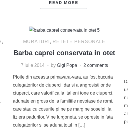
READ MORE
A
,
MURATURI
,
RETETE PERSONALE
Barba caprei conservata in otet
7 iulie 2014
by
Gigi Popa
2 comments
Ploile din aceasta primavara-vara, au fost bucuria
D
culegatorilor de ciuperci, dar si a angrosistilor de
us
ciuperci, care valorifica la italieni tone de ciuperci,
nu
,
adunate en gross de la familiile nevoiase de romi,
m
care stau cu cosurile pline pe margine soselei, la
an
liziera padurilor. Vine furgoneta, se opreste in fata
p
culegatorilor si se aduna totul in […]