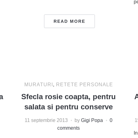
pe
READ MORE
MURATURI
,
RETETE PERSONALE
a
Sfecla rosie coapta, pentru
A
salata si pentru conserve
11 septembrie 2013
by
Gigi Popa
0
1
comments
In