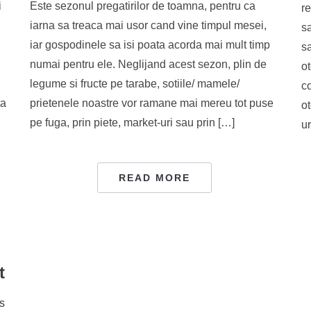
i
Este sezonul pregatirilor de toamna, pentru ca
re
iarna sa treaca mai usor cand vine timpul mesei,
sa
iar gospodinele sa isi poata acorda mai mult timp
s
numai pentru ele. Neglijand acest sezon, plin de
ot
legume si fructe pe tarabe, sotiile/ mamele/
co
ta
prietenele noastre vor ramane mai mereu tot puse
ot
pe fuga, prin piete, market-uri sau prin […]
u
READ MORE
t
s