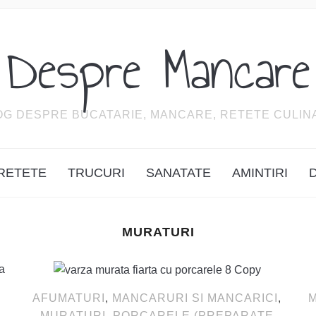
Despre Mancare
OG DESPRE BUCATARIE, MANCARE, RETETE CULIN
RETETE
TRUCURI
SANATATE
AMINTIRI
MURATURI
AFUMATURI
,
MANCARURI SI MANCARICI
,
MURATURI
,
PORCARELE (PREPARATE