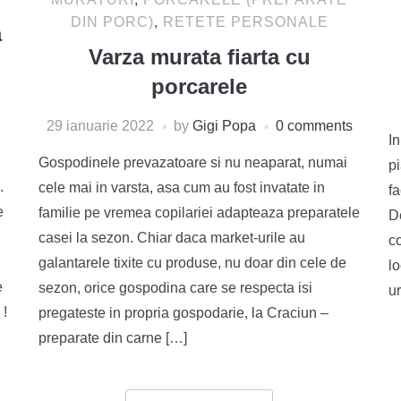
DIN PORC)
,
RETETE PERSONALE
a
Varza murata fiarta cu
porcarele
29 ianuarie 2022
by
Gigi Popa
0 comments
I
Gospodinele prevazatoare si nu neaparat, numai
pi
.
cele mai in varsta, asa cum au fost invatate in
f
e
familie pe vremea copilariei adapteaza preparatele
De
casei la sezon. Chiar daca market-urile au
c
.
galantarele tixite cu produse, nu doar din cele de
l
e
sezon, orice gospodina care se respecta isi
u
 !
pregateste in propria gospodarie, la Craciun –
preparate din carne […]