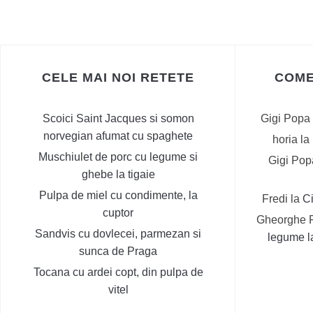
ARTICOLE
CELE MAI NOI RETETE
COME
Scoici Saint Jacques si somon
Gigi Popa
norvegian afumat cu spaghete
horia
la
Muschiulet de porc cu legume si
Gigi Pop
ghebe la tigaie
Pulpa de miel cu condimente, la
Fredi
la
C
cuptor
Gheorghe 
Sandvis cu dovlecei, parmezan si
legume la
sunca de Praga
Tocana cu ardei copt, din pulpa de
vitel