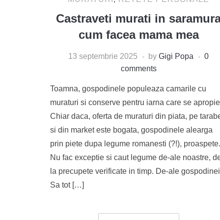
Castraveti murati in saramur
cum facea mama mea
13 septembrie 2025
by
Gigi Popa
0
comments
Toamna, gospodinele populeaza camarile cu
muraturi si conserve pentru iarna care se apropie
Chiar daca, oferta de muraturi din piata, pe tarab
si din market este bogata, gospodinele alearga
prin piete dupa legume romanesti (?!), proaspete
Nu fac exceptie si caut legume de-ale noastre, d
la precupete verificate in timp. De-ale gospodinei
Sa tot […]