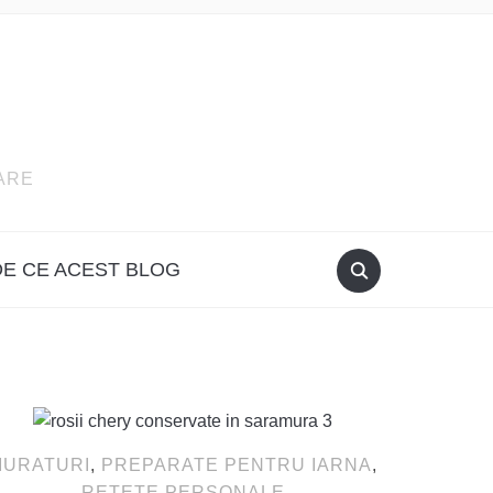
ARE
DE CE ACEST BLOG
MURATURI
,
PREPARATE PENTRU IARNA
,
RETETE PERSONALE