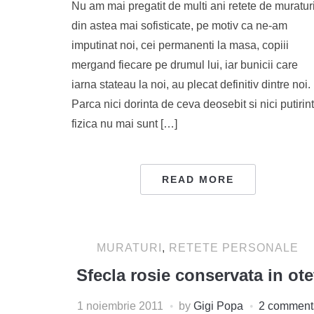
Nu am mai pregatit de multi ani retete de muratur
din astea mai sofisticate, pe motiv ca ne-am
imputinat noi, cei permanenti la masa, copiii
mergand fiecare pe drumul lui, iar bunicii care
iarna stateau la noi, au plecat definitiv dintre noi.
Parca nici dorinta de ceva deosebit si nici putirin
fizica nu mai sunt […]
READ MORE
MURATURI
,
RETETE PERSONALE
Sfecla rosie conservata in ote
1 noiembrie 2011
by
Gigi Popa
2 comment