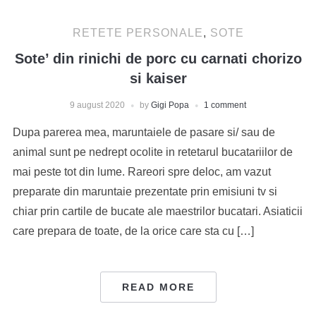
RETETE PERSONALE
,
SOTE
Sote’ din rinichi de porc cu carnati chorizo
si kaiser
9 august 2020
by
Gigi Popa
1 comment
Dupa parerea mea, maruntaiele de pasare si/ sau de
animal sunt pe nedrept ocolite in retetarul bucatariilor de
mai peste tot din lume. Rareori spre deloc, am vazut
preparate din maruntaie prezentate prin emisiuni tv si
chiar prin cartile de bucate ale maestrilor bucatari. Asiaticii
care prepara de toate, de la orice care sta cu […]
READ MORE