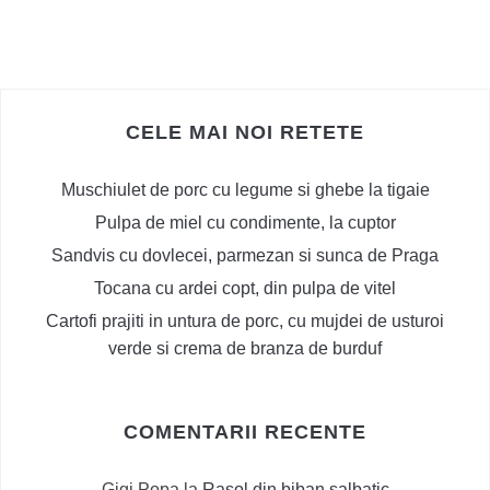
CELE MAI NOI RETETE
Muschiulet de porc cu legume si ghebe la tigaie
Pulpa de miel cu condimente, la cuptor
Sandvis cu dovlecei, parmezan si sunca de Praga
Tocana cu ardei copt, din pulpa de vitel
Cartofi prajiti in untura de porc, cu mujdei de usturoi
verde si crema de branza de burduf
COMENTARII RECENTE
Gigi Popa
la
Rasol din biban salbatic