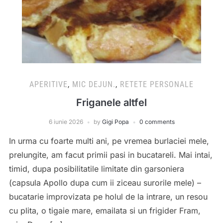
APERITIVE
,
MIC DEJUN.
,
RETETE PERSONALE
Friganele altfel
6 iunie 2026
by
Gigi Popa
0 comments
In urma cu foarte multi ani, pe vremea burlaciei mele,
prelungite, am facut primii pasi in bucatareli. Mai intai,
timid, dupa posibilitatile limitate din garsoniera
(capsula Apollo dupa cum ii ziceau surorile mele) –
bucatarie improvizata pe holul de la intrare, un resou
cu plita, o tigaie mare, emailata si un frigider Fram,