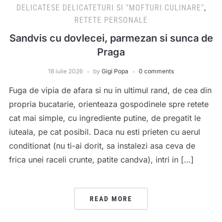
DELICATESE DELICATETURI SI "MOFTURI CULINARE"
,
RETETE PERSONALE
Sandvis cu dovlecei, parmezan si sunca de
Praga
18 iulie 2026
by
Gigi Popa
0 comments
Fuga de vipia de afara si nu in ultimul rand, de cea din
propria bucatarie, orienteaza gospodinele spre retete
cat mai simple, cu ingrediente putine, de pregatit le
iuteala, pe cat posibil. Daca nu esti prieten cu aerul
conditionat (nu ti-ai dorit, sa instalezi asa ceva de
frica unei raceli crunte, patite candva), intri in […]
READ MORE