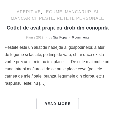
APERITIVE
,
LEGUME
,
MANCARURI SI
MANCARICI
,
PESTE
,
RETETE PERSONALE
Cotlet de avat prajit cu drob din conopida
9 iunie 2019
by
Gigi Popa
0 comments
Pestele este un aliat de nadejde al gospodinelor, alaturi
de legume si lactate, pe timp de vara, chiar daca exista
vorbe precum – mie nu imi place …. De cele mai multe ori,
cand intrebi mofturosii de ce nu le place ceva (pestele,
carnea de miel/ oaie, branza, legumele din ciorba, etc.)
raspunsul este: nu […]
READ MORE