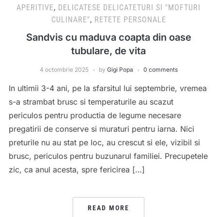
APERITIVE
,
DELICATESE DELICATETURI SI "MOFTURI
CULINARE"
,
RETETE PERSONALE
Sandvis cu maduva coapta din oase
tubulare, de vita
4 octombrie 2025
by
Gigi Popa
0 comments
In ultimii 3-4 ani, pe la sfarsitul lui septembrie, vremea
s-a strambat brusc si temperaturile au scazut
periculos pentru productia de legume necesare
pregatirii de conserve si muraturi pentru iarna. Nici
preturile nu au stat pe loc, au crescut si ele, vizibil si
brusc, periculos pentru buzunarul familiei. Precupetele
zic, ca anul acesta, spre fericirea […]
READ MORE