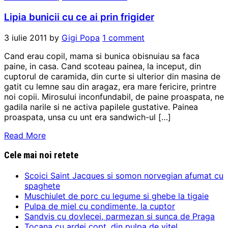
Lipia bunicii cu ce ai prin frigider
3 iulie 2011
by
Gigi Popa
1 comment
Cand erau copil, mama si bunica obisnuiau sa faca
paine, in casa. Cand scoteau painea, la inceput, din
cuptorul de caramida, din curte si ulterior din masina de
gatit cu lemne sau din aragaz, era mare fericire, printre
noi copii. Mirosului inconfundabil, de paine proaspata, ne
gadila narile si ne activa papilele gustative. Painea
proaspata, unsa cu unt era sandwich-ul […]
Read More
Cele mai noi retete
Scoici Saint Jacques si somon norvegian afumat cu
spaghete
Muschiulet de porc cu legume si ghebe la tigaie
Pulpa de miel cu condimente, la cuptor
Sandvis cu dovlecei, parmezan si sunca de Praga
Tocana cu ardei copt, din pulpa de vitel