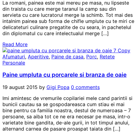
La romani, painea este mai mereu pe masa, nu lipseste
din traista cu care merge taranul la camp sau din
servieta cu care lucratorul merge la schimb. Tot mai des
intalnim painea sub forma de chifle umplute cu te miri ce
delicateturi culinare pregatite de cu seara, in pachetelul
din diplomatul cu care intelectualul merge […]
Read More
Afumaturi
,
Aperitive
,
Paine de casa
,
Porc
,
Retete
Personale
Paine umpluta cu porcarele si branza de oaie
19 august 2015
by
Gigi Popa
0 comments
Imi amintesc de vremurile copilariei mele cand parintii si
bunicii cautau sa se gospodareasca cum stiau ei mai
bine pentru ca familia noastra, destul de numeroasa – 7
persoane, sa aiba tot ce ne era necesar pe masa, intr-o
varietate bine gandita, de-ale gurii, in tot timpul anului,
alternand carnea de pasare proaspat taiata din […]