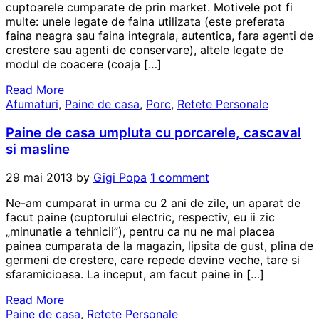
cuptoarele cumparate de prin market. Motivele pot fi
multe: unele legate de faina utilizata (este preferata
faina neagra sau faina integrala, autentica, fara agenti de
crestere sau agenti de conservare), altele legate de
modul de coacere (coaja […]
Read More
Afumaturi
,
Paine de casa
,
Porc
,
Retete Personale
Paine de casa umpluta cu porcarele, cascaval
si masline
29 mai 2013
by
Gigi Popa
1 comment
Ne-am cumparat in urma cu 2 ani de zile, un aparat de
facut paine (cuptorului electric, respectiv, eu ii zic
„minunatie a tehnicii”), pentru ca nu ne mai placea
painea cumparata de la magazin, lipsita de gust, plina de
germeni de crestere, care repede devine veche, tare si
sfaramicioasa. La inceput, am facut paine in […]
Read More
Paine de casa
,
Retete Personale