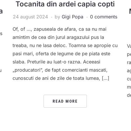
Tocanita din ardei capia copti
a
24 august 2024
by
Gigi Popa
0 comments
Of, of …, zapuseala de afara, ca sa nu mai
s
amintim de cea din jurul aragazului pus la
treaba, nu ne lasa deloc. Toamna se apropie cu
V
pasi mari, oferta de legume de pe piata este
p
slaba. Preturile au luat-o razna. Aceeasi
r
„producatori”, de fapt comercianti mascati,
u
a
cunoscuti de ani de zile de toata lumea, […]
c
m
d
READ MORE