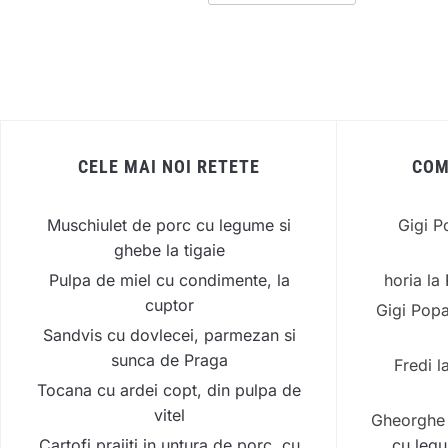
CELE MAI NOI RETETE
COM
Muschiulet de porc cu legume si
Gigi P
ghebe la tigaie
Pulpa de miel cu condimente, la
horia
la
cuptor
Gigi Pop
Sandvis cu dovlecei, parmezan si
sunca de Praga
Fredi
l
Tocana cu ardei copt, din pulpa de
vitel
Gheorghe
Cartofi prajiti in untura de porc, cu
cu legu