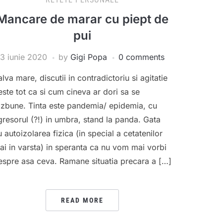
Mancare de marar cu piept de
pui
3 iunie 2020
by
Gigi Popa
0 comments
alva mare, discutii in contradictoriu si agitatie
este tot ca si cum cineva ar dori sa se
azbune. Tinta este pandemia/ epidemia, cu
gresorul (?!) in umbra, stand la panda. Gata
u autoizolarea fizica (in special a cetatenilor
ai in varsta) in speranta ca nu vom mai vorbi
espre asa ceva. Ramane situatia precara a […]
READ MORE