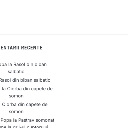
ENTARII RECENTE
opa
la
Rasol din biban
salbatic
Rasol din biban salbatic
a
la
Ciorba din capete de
somon
a
Ciorba din capete de
somon
 Popa
la
Pastrav somonat
me la gril-ul cuptorului