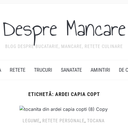
Despre Mancare
BLOG DESPRE BUCATARIE, MANCARE, RETETE CULINARE
A
RETETE
TRUCURI
SANATATE
AMINTIRI
DE 
ETICHETĂ:
ARDEI CAPIA COPT
LEGUME
,
RETETE PERSONALE
,
TOCANA