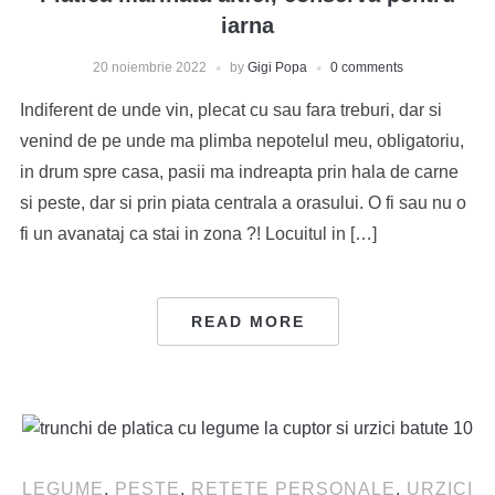
iarna
20 noiembrie 2022
by
Gigi Popa
0 comments
Indiferent de unde vin, plecat cu sau fara treburi, dar si
venind de pe unde ma plimba nepotelul meu, obligatoriu,
in drum spre casa, pasii ma indreapta prin hala de carne
si peste, dar si prin piata centrala a orasului. O fi sau nu o
fi un avanataj ca stai in zona ?! Locuitul in […]
READ MORE
LEGUME
,
PESTE
,
RETETE PERSONALE
,
URZICI