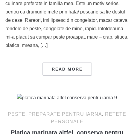
culinare preferate in familia mea. Este un motiv serios,
pentru ca drumurile mele prin hala/ pescarie sa fie destul
de dese. Rareori, imi lipsesc din congelator, macar cateva
rondele de peste, congelate de mine, rapid. Intotdeauna
mi-a placut sa cumpar peste proaspat, mare – crap, stiuca,
platica, mreana, […]
READ MORE
PESTE
,
PREPARATE PENTRU IARNA
,
RETETE
PERSONALE
Platica marinata altfel, conserva pentru