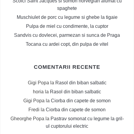
Scoici Saint Jacques si somon norvegian afumat cu
spaghete
Muschiulet de porc cu legume si ghebe la tigaie
Pulpa de miel cu condimente, la cuptor
Sandvis cu dovlecei, parmezan si sunca de Praga
Tocana cu ardei copt, din pulpa de vitel
COMENTARII RECENTE
Gigi Popa
la
Rasol din biban salbatic
horia
la
Rasol din biban salbatic
Gigi Popa
la
Ciorba din capete de somon
Fredi
la
Ciorba din capete de somon
Gheorghe Popa
la
Pastrav somonat cu legume la gril-
ul cuptorului electric