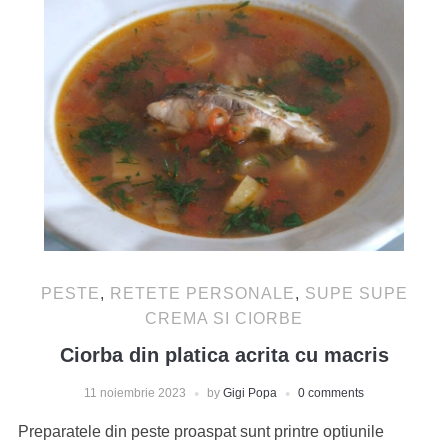
PESTE
,
RETETE PERSONALE
,
SUPE SUPE
CREMA SI CIORBE
Ciorba din platica acrita cu macris
11 noiembrie 2023
by
Gigi Popa
0 comments
Preparatele din peste proaspat sunt printre optiunile