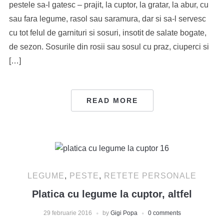
pestele sa-l gatesc – prajit, la cuptor, la gratar, la abur, cu
sau fara legume, rasol sau saramura, dar si sa-l servesc
cu tot felul de garnituri si sosuri, insotit de salate bogate,
de sezon. Sosurile din rosii sau sosul cu praz, ciuperci si
[…]
READ MORE
LEGUME
,
PESTE
,
RETETE PERSONALE
Platica cu legume la cuptor, altfel
29 februarie 2016
by
Gigi Popa
0 comments