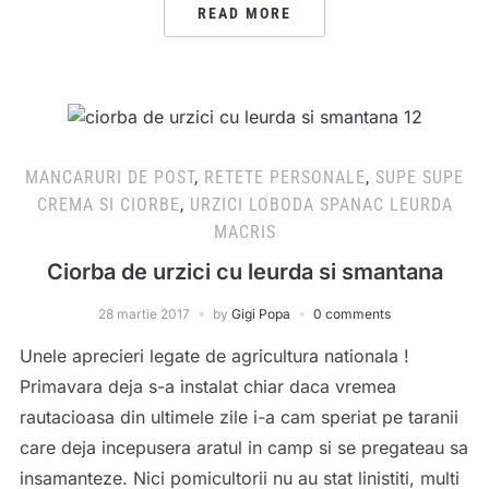
READ MORE
MANCARURI DE POST
,
RETETE PERSONALE
,
SUPE SUPE
CREMA SI CIORBE
,
URZICI LOBODA SPANAC LEURDA
MACRIS
Ciorba de urzici cu leurda si smantana
28 martie 2017
by
Gigi Popa
0 comments
Unele aprecieri legate de agricultura nationala !
Primavara deja s-a instalat chiar daca vremea
rautacioasa din ultimele zile i-a cam speriat pe taranii
care deja incepusera aratul in camp si se pregateau sa
insamanteze. Nici pomicultorii nu au stat linistiti, multi