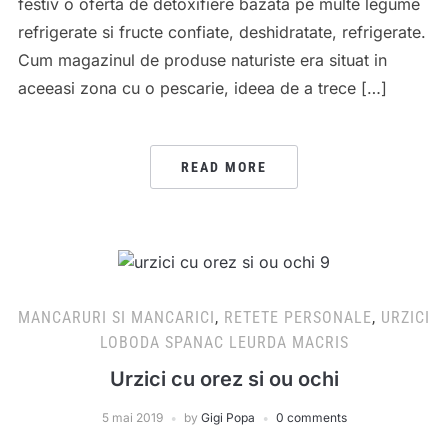
festiv o oferta de detoxifiere bazata pe multe legume
refrigerate si fructe confiate, deshidratate, refrigerate.
Cum magazinul de produse naturiste era situat in
aceeasi zona cu o pescarie, ideea de a trece […]
READ MORE
MANCARURI SI MANCARICI
,
RETETE PERSONALE
,
URZICI
LOBODA SPANAC LEURDA MACRIS
Urzici cu orez si ou ochi
5 mai 2019
by
Gigi Popa
0 comments