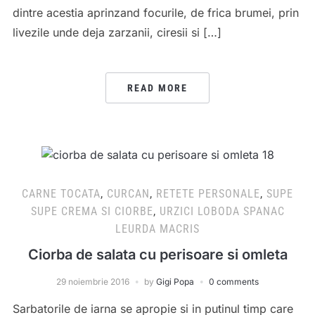
dintre acestia aprinzand focurile, de frica brumei, prin
livezile unde deja zarzanii, ciresii si […]
READ MORE
CARNE TOCATA
,
CURCAN
,
RETETE PERSONALE
,
SUPE
SUPE CREMA SI CIORBE
,
URZICI LOBODA SPANAC
LEURDA MACRIS
Ciorba de salata cu perisoare si omleta
29 noiembrie 2016
by
Gigi Popa
0 comments
Sarbatorile de iarna se apropie si in putinul timp care