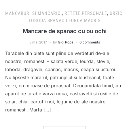
MANCARURI SI MANCARICI
,
RETETE PERSONALE
,
URZICI
LOBODA SPANAC LEURDA MACRIS
Mancare de spanac cu ou ochi
8 mai 2017
by
Gigi Popa
0 comments
Tarabele din piete sunt pline de verdeturi de-ale
noastre, romanesti – salata verde, leurda, stevie,
loboda, dragavei, spanac, macris, ceapa si usturoi.
Nu lipseste mararul, patrunjelul si leusteanul, toate
verzi, cu miroase de proaspat. Deocamdata timid, au
aparut pe tarabe varza noua, castravetii si rosiile de
solar, chiar cartofii noi, legume de-ale noastre,
romanesti. Marfa […]