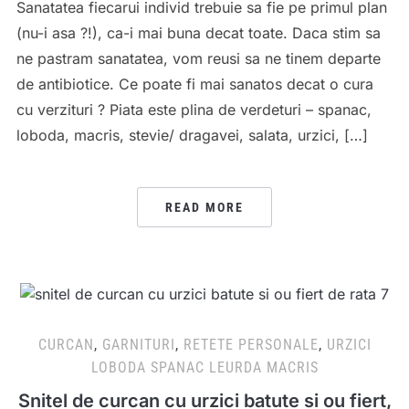
Sanatatea fiecarui individ trebuie sa fie pe primul plan
(nu-i asa ?!), ca-i mai buna decat toate. Daca stim sa
ne pastram sanatatea, vom reusi sa ne tinem departe
de antibiotice. Ce poate fi mai sanatos decat o cura
cu verzituri ? Piata este plina de verdeturi – spanac,
loboda, macris, stevie/ dragavei, salata, urzici, […]
READ MORE
CURCAN
,
GARNITURI
,
RETETE PERSONALE
,
URZICI
LOBODA SPANAC LEURDA MACRIS
Snitel de curcan cu urzici batute si ou fiert,