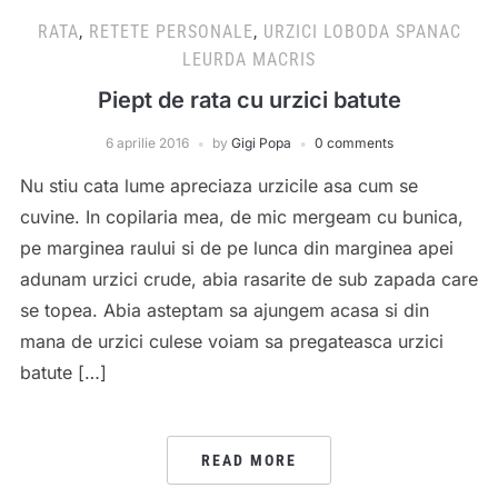
RATA
,
RETETE PERSONALE
,
URZICI LOBODA SPANAC
LEURDA MACRIS
Piept de rata cu urzici batute
6 aprilie 2016
by
Gigi Popa
0 comments
Nu stiu cata lume apreciaza urzicile asa cum se
cuvine. In copilaria mea, de mic mergeam cu bunica,
pe marginea raului si de pe lunca din marginea apei
adunam urzici crude, abia rasarite de sub zapada care
se topea. Abia asteptam sa ajungem acasa si din
mana de urzici culese voiam sa pregateasca urzici
batute […]
READ MORE