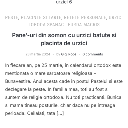
PESTE
,
PLACINTE SI TARTE
,
RETETE PERSONALE
,
URZICI
LOBODA SPANAC LEURDA MACRIS
Pane’-uri din somon cu urzici batute si
placinta de urzici
23 martie 2024
by
Gigi Popa
0 comments
In fiecare an, pe 25 martie, in calendarul ortodox este
mentionata o mare sarbatoare religioasa –
Bunavestire. Anul acesta cade in postul Pastelui si este
dezlegare la peste. In familia mea, toti au fost si
suntem de religie ortodoxa. Nu toti practicanti. Bunica
si mama tineau posturile, chiar daca nu pe intreaga
perioada. Ceilalati, tata […]