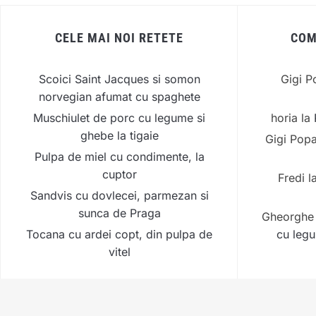
CELE MAI NOI RETETE
COM
Scoici Saint Jacques si somon
Gigi P
norvegian afumat cu spaghete
Muschiulet de porc cu legume si
horia
la
ghebe la tigaie
Gigi Pop
Pulpa de miel cu condimente, la
cuptor
Fredi
l
Sandvis cu dovlecei, parmezan si
sunca de Praga
Gheorghe
Tocana cu ardei copt, din pulpa de
cu legu
vitel