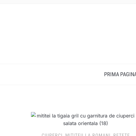
PRIMA PAGIN
CIUPERCI
,
MITITEII LA ROMANI
,
RETETE