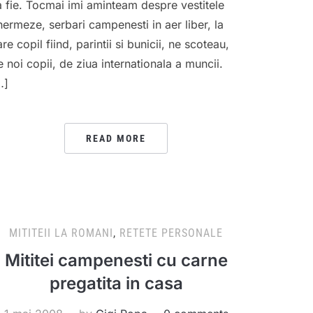
a fie. Tocmai imi aminteam despre vestitele
hermeze, serbari campenesti in aer liber, la
re copil fiind, parintii si bunicii, ne scoteau,
e noi copii, de ziua internationala a muncii.
…]
READ MORE
MITITEII LA ROMANI
,
RETETE PERSONALE
Mititei campenesti cu carne
pregatita in casa