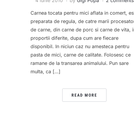
4 iunie 2010
by
Gigi Popa
2 comments
Carnea tocata pentru mici aflata in comert, es
preparata de regula, de catre marii procesato
de carne, din carne de porc si carne de vita, i
proportii diferite, dupa cum are fiecare
disponibil. In niciun caz nu amesteca pentru
pasta de mici, carne de calitate. Folosesc ce
ramane de la transarea animalului. Pun sare
multa, ca […]
READ MORE