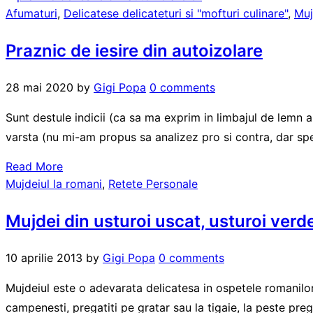
Afumaturi
,
Delicatese delicateturi si "mofturi culinare"
,
Muj
Praznic de iesire din autoizolare
28 mai 2020
by
Gigi Popa
0 comments
Sunt destule indicii (ca sa ma exprim in limbajul de lemn a
varsta (nu mi-am propus sa analizez pro si contra, dar sp
Read More
Mujdeiul la romani
,
Retete Personale
Mujdei din usturoi uscat, usturoi verde
10 aprilie 2013
by
Gigi Popa
0 comments
Mujdeiul este o adevarata delicatesa in ospetele romanilor. S
campenesti, pregatiti pe gratar sau la tigaie, la peste prega