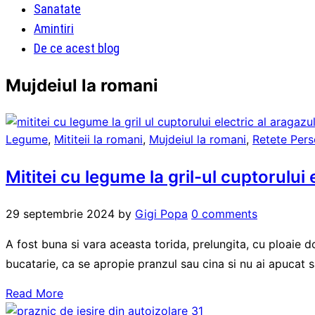
Sanatate
Amintiri
De ce acest blog
Mujdeiul la romani
Legume
,
Mititeii la romani
,
Mujdeiul la romani
,
Retete Pers
Mititei cu legume la gril-ul cuptorului 
29 septembrie 2024
by
Gigi Popa
0 comments
A fost buna si vara aceasta torida, prelungita, cu ploaie d
bucatarie, ca se apropie pranzul sau cina si nu ai apucat 
Read More