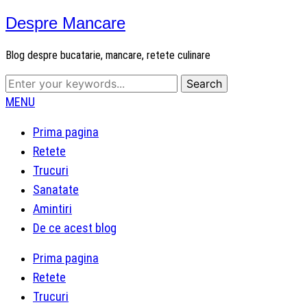
Despre Mancare
Blog despre bucatarie, mancare, retete culinare
MENU
Prima pagina
Retete
Trucuri
Sanatate
Amintiri
De ce acest blog
Prima pagina
Retete
Trucuri