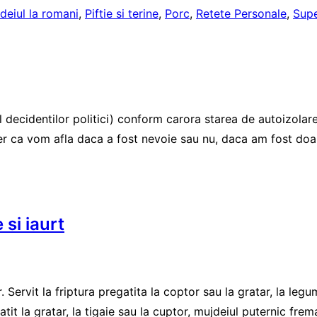
deiul la romani
,
Piftie si terine
,
Porc
,
Retete Personale
,
Supe
l decidentilor politici) conform carora starea de autoizolare
er ca vom afla daca a fost nevoie sau nu, daca am fost doar
 si iaurt
ervit la friptura pregatita la coptor sau la gratar, la legume 
tit la gratar, la tigaie sau la cuptor, mujdeiul puternic frema