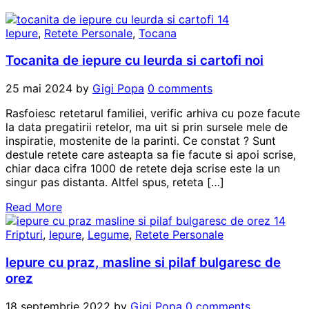
Iepure
,
Retete Personale
,
Tocana
Tocanita de iepure cu leurda si cartofi noi
25 mai 2024
by
Gigi Popa
0 comments
Rasfoiesc retetarul familiei, verific arhiva cu poze facute
la data pregatirii retelor, ma uit si prin sursele mele de
inspiratie, mostenite de la parinti. Ce constat ? Sunt
destule retete care asteapta sa fie facute si apoi scrise,
chiar daca cifra 1000 de retete deja scrise este la un
singur pas distanta. Altfel spus, reteta […]
Read More
Fripturi
,
Iepure
,
Legume
,
Retete Personale
Iepure cu praz, masline si pilaf bulgaresc de
orez
18 septembrie 2022
by
Gigi Popa
0 comments