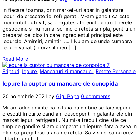
In fiecare toamna, prin market-uri apar in galantare
iepuri de crescatorie, refrigerati. M-am gandit ca este
momentul potrivit, sa pregatesc terenul pentru tinerele
gospodine si nu numai scriind o reteta simpla, pentru un
preparat delicios in care ingredientul principal este
iepurele. Amintiri, amintiri …. ! Nu am de unde cumpara
iepure vanat (in orasul meu […]
Read More
Fripturi
,
Iepure
,
Mancaruri si mancarici
,
Retete Personale
Iepure la cuptor cu mancare de conopida
20 noiembrie 2021
by
Gigi Popa
0 comments
Mi-am adus aminte ca in luna noiembrie se taie iepurii
crescuti in curte cand am descoperit in galantarele din
market iepuri refrigerati. Nu mi-a trebuit cine stie ce
timp de gandire si am cumparat un iepure, fara a avea in
plan sa pregatesc o anume reteta. Sa vezi si sa nu crezi !
Ulterior am […]