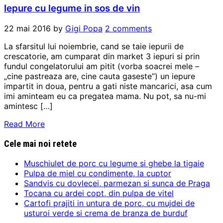
Iepure cu legume in sos de vin
22 mai 2016
by
Gigi Popa
2 comments
La sfarsitul lui noiembrie, cand se taie iepurii de
crescatorie, am cumparat din market 3 iepuri si prin
fundul congelatorului am pitit (vorba soacrei mele –
„cine pastreaza are, cine cauta gaseste”) un iepure
impartit in doua, pentru a gati niste mancarici, asa cum
imi aminteam eu ca pregatea mama. Nu pot, sa nu-mi
amintesc […]
Read More
Cele mai noi retete
Muschiulet de porc cu legume si ghebe la tigaie
Pulpa de miel cu condimente, la cuptor
Sandvis cu dovlecei, parmezan si sunca de Praga
Tocana cu ardei copt, din pulpa de vitel
Cartofi prajiti in untura de porc, cu mujdei de
usturoi verde si crema de branza de burduf