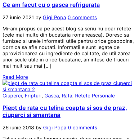
Ce am facut cu o gasca refrigerata
27 iunie 2021
by
Gigi Popa
0 comments
Mi-am propus ca pe acest blog sa scriu nu doar retete
(cele mai multe din bucataria romaneasca). Doresc sa
furnizez si unele informatii utile pentru orice gospodina,
dornica sa afle noutati. Informatiile sunt legate de
aprovizionarea cu ingrediente de calitate, de utilizarea
unor scule utile in orice bucatarie, amintesc de trucuri
mai mult sau mai […]
Read More
Ciuperci
,
Fripturi
,
Gasca
,
Rata
,
Retete Personale
Piept de rata cu telina coapta si sos de praz,
ciuperci si smantana
26 iunie 2018
by
Gigi Popa
0 comments
Telina este o alta leguma careia, dupa parerea mea, in