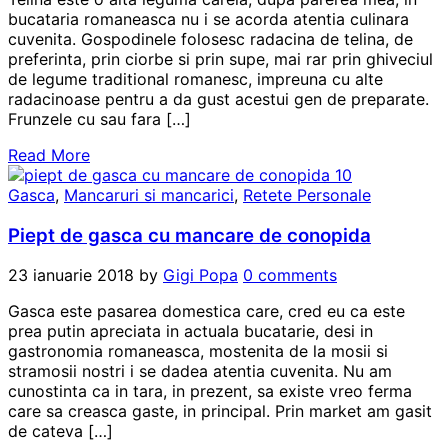
bucataria romaneasca nu i se acorda atentia culinara
cuvenita. Gospodinele folosesc radacina de telina, de
preferinta, prin ciorbe si prin supe, mai rar prin ghiveciul
de legume traditional romanesc, impreuna cu alte
radacinoase pentru a da gust acestui gen de preparate.
Frunzele cu sau fara […]
Read More
Gasca
,
Mancaruri si mancarici
,
Retete Personale
Piept de gasca cu mancare de conopida
23 ianuarie 2018
by
Gigi Popa
0 comments
Gasca este pasarea domestica care, cred eu ca este
prea putin apreciata in actuala bucatarie, desi in
gastronomia romaneasca, mostenita de la mosii si
stramosii nostri i se dadea atentia cuvenita. Nu am
cunostinta ca in tara, in prezent, sa existe vreo ferma
care sa creasca gaste, in principal. Prin market am gasit
de cateva […]