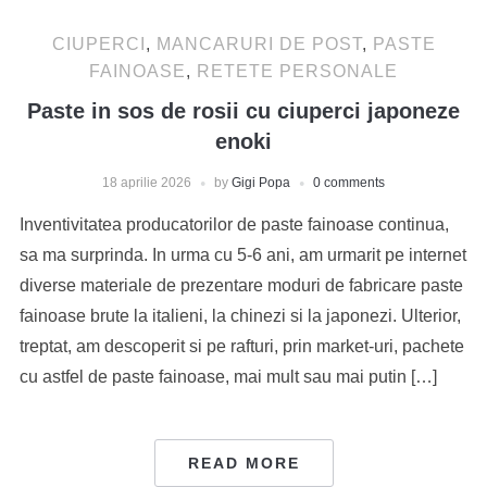
CIUPERCI
,
MANCARURI DE POST
,
PASTE
FAINOASE
,
RETETE PERSONALE
Paste in sos de rosii cu ciuperci japoneze
enoki
18 aprilie 2026
by
Gigi Popa
0 comments
Inventivitatea producatorilor de paste fainoase continua,
sa ma surprinda. In urma cu 5-6 ani, am urmarit pe internet
diverse materiale de prezentare moduri de fabricare paste
fainoase brute la italieni, la chinezi si la japonezi. Ulterior,
treptat, am descoperit si pe rafturi, prin market-uri, pachete
cu astfel de paste fainoase, mai mult sau mai putin […]
READ MORE