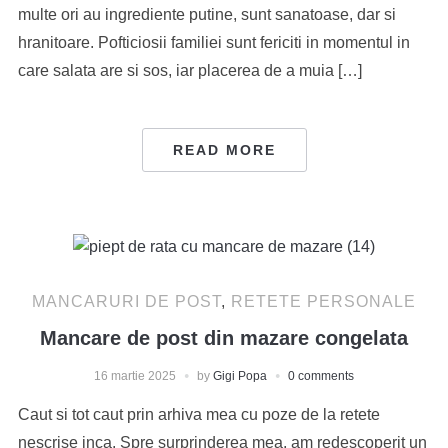
multe ori au ingrediente putine, sunt sanatoase, dar si
hranitoare. Pofticiosii familiei sunt fericiti in momentul in
care salata are si sos, iar placerea de a muia […]
READ MORE
MANCARURI DE POST
,
RETETE PERSONALE
Mancare de post din mazare congelata
16 martie 2025
by
Gigi Popa
0 comments
Caut si tot caut prin arhiva mea cu poze de la retete
nescrise inca. Spre surprinderea mea, am redescoperit un