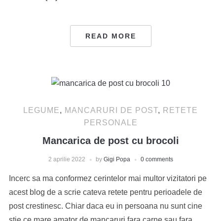
READ MORE
LEGUME
,
MANCARURI DE POST
,
RETETE
PERSONALE
Mancarica de post cu brocoli
2 aprilie 2022
by
Gigi Popa
0 comments
Incerc sa ma conformez cerintelor mai multor vizitatori pe
acest blog de a scrie cateva retete pentru perioadele de
post crestinesc. Chiar daca eu in persoana nu sunt cine
stie ce mare amator de mancaruri fara carne sau fara