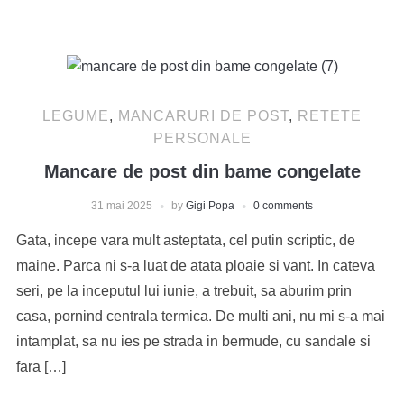
LEGUME
,
MANCARURI DE POST
,
RETETE
PERSONALE
Mancare de post din bame congelate
31 mai 2025
by
Gigi Popa
0 comments
Gata, incepe vara mult asteptata, cel putin scriptic, de
maine. Parca ni s-a luat de atata ploaie si vant. In cateva
seri, pe la inceputul lui iunie, a trebuit, sa aburim prin
casa, pornind centrala termica. De multi ani, nu mi s-a mai
intamplat, sa nu ies pe strada in bermude, cu sandale si
fara […]