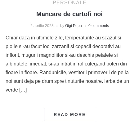
PERSONALE
Mancare de cartofi noi
2 aprilie 2023
by
Gigi Popa
0 comments
Chiar daca in ultimele zile, temperaturile au scazut si
ploile si-au facut loc, zarzanii si copacii decorativi au
inflorit, mugurii magnoliilor si-au deschis petalele si
albinutele, imediat, si-au intrat in rol culegand polen din
floare in floare. Randunicile, vestitorii primaverii de pe la
noi sunt deja pe drum spre tinuturile noastre. Iarba de un
verde […]
READ MORE