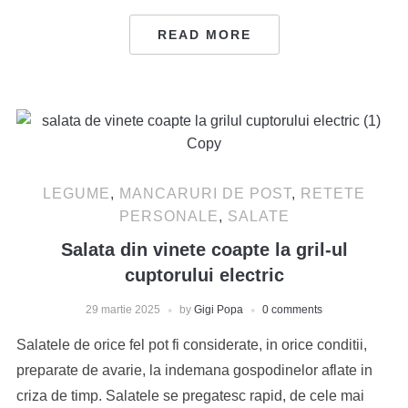
READ MORE
LEGUME
,
MANCARURI DE POST
,
RETETE
PERSONALE
,
SALATE
Salata din vinete coapte la gril-ul
cuptorului electric
29 martie 2025
by
Gigi Popa
0 comments
Salatele de orice fel pot fi considerate, in orice conditii,
preparate de avarie, la indemana gospodinelor aflate in
criza de timp. Salatele se pregatesc rapid, de cele mai