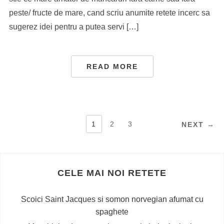
peste/ fructe de mare, cand scriu anumite retete incerc sa
sugerez idei pentru a putea servi […]
READ MORE
PAGINAȚIE
1
2
3
NEXT →
ARTICOLE
CELE MAI NOI RETETE
Scoici Saint Jacques si somon norvegian afumat cu
spaghete