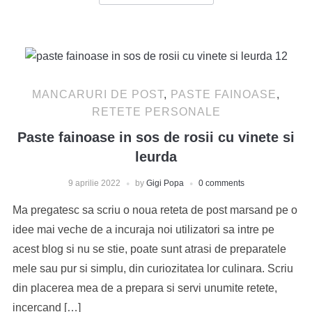
MANCARURI DE POST
,
PASTE FAINOASE
,
RETETE PERSONALE
Paste fainoase in sos de rosii cu vinete si
leurda
9 aprilie 2022
by
Gigi Popa
0 comments
Ma pregatesc sa scriu o noua reteta de post marsand pe o
idee mai veche de a incuraja noi utilizatori sa intre pe
acest blog si nu se stie, poate sunt atrasi de preparatele
mele sau pur si simplu, din curiozitatea lor culinara. Scriu
din placerea mea de a prepara si servi unumite retete,
incercand […]