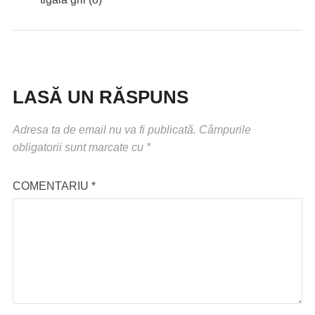
LASĂ UN RĂSPUNS
Adresa ta de email nu va fi publicată.
Câmpurile
obligatorii sunt marcate cu
*
COMENTARIU
*