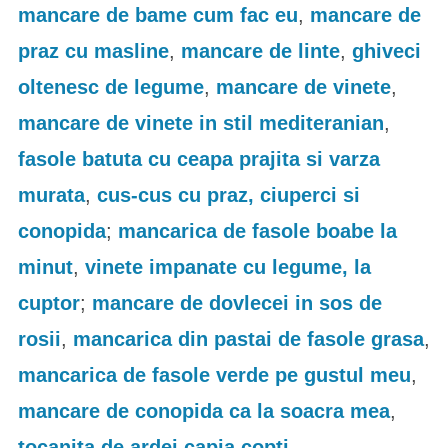
mancare de bame cum fac eu
,
mancare de
praz cu masline
,
mancare de linte
,
ghiveci
oltenesc de legume
,
mancare de vinete
,
mancare de vinete in stil mediteranian
,
fasole batuta cu ceapa prajita si varza
murata
,
cus-cus cu praz, ciuperci si
conopida
;
mancarica de fasole boabe la
minut
,
vinete impanate cu legume, la
cuptor
;
mancare de dovlecei in sos de
rosii
,
mancarica din pastai de fasole grasa
,
mancarica de fasole verde pe gustul meu
,
mancare de conopida ca la soacra mea
,
tocanita de ardei capia copti
.