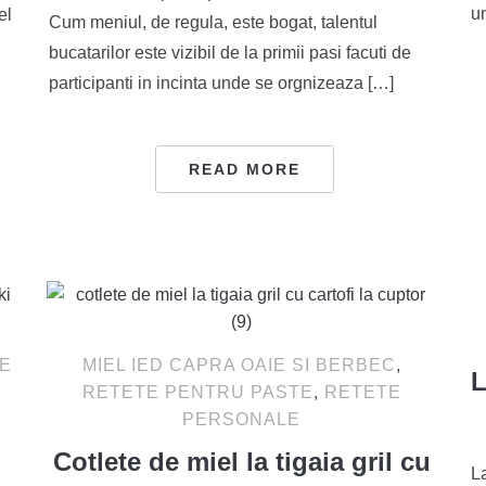
un
el
Cum meniul, de regula, este bogat, talentul
bucatarilor este vizibil de la primii pasi facuti de
participanti in incinta unde se orgnizeaza […]
READ MORE
E
MIEL IED CAPRA OAIE SI BERBEC
,
L
RETETE PENTRU PASTE
,
RETETE
PERSONALE
Cotlete de miel la tigaia gril cu
La