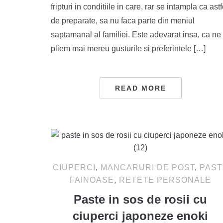
fripturi in conditiile in care, rar se intampla ca astf
de preparate, sa nu faca parte din meniul
saptamanal al familiei. Este adevarat insa, ca ne
pliem mai mereu gusturile si preferintele […]
READ MORE
CIUPERCI
,
MANCARURI DE POST
,
PAST
FAINOASE
,
RETETE PERSONALE
Paste in sos de rosii cu
ciuperci japoneze enoki