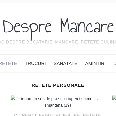
Despre Mancare
OG DESPRE BUCATARIE, MANCARE, RETETE CULIN
RETETE
TRUCURI
SANATATE
AMINTIRI
RETETE PERSONALE
CIUPERCI
,
FRIPTURI
,
IEPURE
,
RETETE