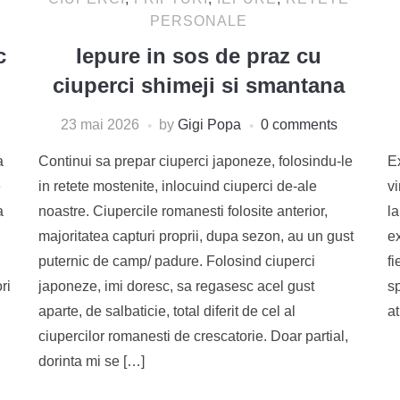
PERSONALE
c
Iepure in sos de praz cu
ciuperci shimeji si smantana
23 mai 2026
by
Gigi Popa
0 comments
a
Continui sa prepar ciuperci japoneze, folosindu-le
Ex
e
in retete mostenite, inlocuind ciuperci de-ale
v
a
noastre. Ciupercile romanesti folosite anterior,
la
majoritatea capturi proprii, dupa sezon, au un gust
e
puternic de camp/ padure. Folosind ciuperci
fi
ri
japoneze, imi doresc, sa regasesc acel gust
s
aparte, de salbaticie, total diferit de cel al
at
ciupercilor romanesti de crescatorie. Doar partial,
dorinta mi se […]