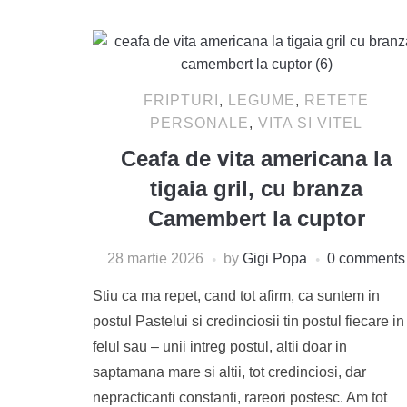
FRIPTURI
,
LEGUME
,
RETETE
PERSONALE
,
VITA SI VITEL
Ceafa de vita americana la
tigaia gril, cu branza
Camembert la cuptor
28 martie 2026
by
Gigi Popa
0 comments
Stiu ca ma repet, cand tot afirm, ca suntem in
postul Pastelui si credinciosii tin postul fiecare in
felul sau – unii intreg postul, altii doar in
saptamana mare si altii, tot credinciosi, dar
nepracticanti constanti, rareori postesc. Am tot