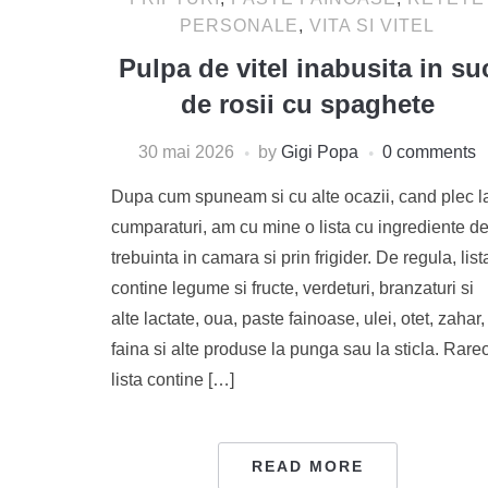
PERSONALE
,
VITA SI VITEL
Pulpa de vitel inabusita in su
de rosii cu spaghete
30 mai 2026
by
Gigi Popa
0 comments
Dupa cum spuneam si cu alte ocazii, cand plec l
cumparaturi, am cu mine o lista cu ingrediente d
trebuinta in camara si prin frigider. De regula, list
contine legume si fructe, verdeturi, branzaturi si
alte lactate, oua, paste fainoase, ulei, otet, zahar,
faina si alte produse la punga sau la sticla. Rareo
lista contine […]
READ MORE