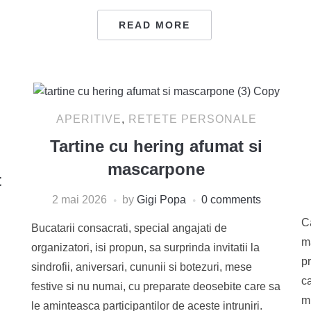
READ MORE
APERITIVE
,
RETETE PERSONALE
Tartine cu hering afumat si
mascarpone
t
2 mai 2026
by
Gigi Popa
0 comments
Ca
Bucatarii consacrati, special angajati de
m
organizatori, isi propun, sa surprinda invitatii la
pr
sindrofii, aniversari, cununii si botezuri, mese
ca
festive si nu numai, cu preparate deosebite care sa
mi
le aminteasca participantilor de aceste intruniri.