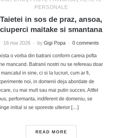
PERSONALE
Taietei in sos de praz, ansoa,
ciuperci maitake si smantana
16 mai 2026
by
Gigi Popa
0 comments
ista o vorba din batrani conform careia pofta
ine mancand. Batranii nostri nu se refereau doar
 mancatul in sine, ci si la lucruri, cum ar fi,
xperimente noi, in domenii deja abordate de
ecare, cu mai mult sau mai putin succes. Altfel
pus, performanta, indiferent de domeniu, se
inge initial si se sporeste ulterior […]
READ MORE