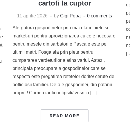
cartofi la cuptor
de
pe
11 aprilie 2026
by
Gigi Popa
0 comments
pe
Alergatura gospodinelor prin macelarii, piete si
m
co
market-uri pentru aprovizionarea cu cele necesare
re
ne
pentru mesele din sarbatorile Pascale este pe
i,
no
ultimii metri. Fosgaiala prin piete pentru
[
cumpararea verdeturilor a atins varful. Astazi,
u
principala preocupare a gospodinelor care se
respecta este pregatirea retetelor dorite/ cerute de
pofticiosii familiei. De-ale gospodinei, din patanii
proprii ! Comerciantii nelipsiti/ vesnici […]
READ MORE