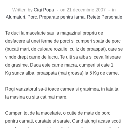
Written by
Gigi Popa
on
21 decembrie 2007
in
Afumaturi
,
Porc
,
Preparate pentru iarna
,
Retete Personale
Te duci la macelarie sau la magazinul propriu de
desfacere al unei ferme de porci si cumperi spata de porc
(bucati mari, de culoare rozalie, cu iz de proaspat), care se
vinde drept carne de lucru. Te uiti sa aiba si ceva firisoare
de grasime. Daca este carne macra, cumperi si cate 1
Kg sunca alba, proaspata (mai groasa) la 5 Kg de carne.
Rogi vanzatorul sa-ti toace carnea si grasimea, in fata ta,
la masina cu sita cat mai mare.
Cumperi tot de la macelarie, o cutie de mate de porc
pentru carnati, curatate si sarate. Cand ajungi acasa scoti