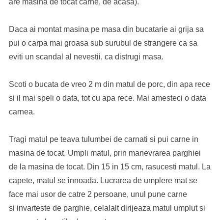
are masina de tocat carne, de acasa).
Daca ai montat masina pe masa din bucatarie ai grija sa
pui o carpa mai groasa sub surubul de strangere ca sa
eviti un scandal al nevestii, ca distrugi masa.
Scoti o bucata de vreo 2 m din matul de porc, din apa rece
si il mai speli o data, tot cu apa rece. Mai amesteci o data
carnea.
Tragi matul pe teava tulumbei de carnati si pui carne in
masina de tocat. Umpli matul, prin manevrarea parghiei
de la masina de tocat. Din 15 in 15 cm, rasucesti matul. La
capete, matul se innoada. Lucrarea de umplere mat se
face mai usor de catre 2 persoane, unul pune carne
si invarteste de parghie, celalalt dirijeaza matul umplut si