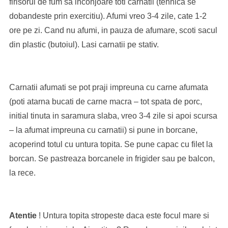
firisorul de fum sa inconjoare toti carnatii (tehnica se
dobandeste prin exercitiu). Afumi vreo 3-4 zile, cate 1-2
ore pe zi. Cand nu afumi, in pauza de afumare, scoti sacul
din plastic (butoiul). Lasi carnatii pe stativ.
Carnatii afumati se pot praji impreuna cu carne afumata
(poti atarna bucati de carne macra – tot spata de porc,
initial tinuta in saramura slaba, vreo 3-4 zile si apoi scursa
– la afumat impreuna cu carnatii) si pune in borcane,
acoperind totul cu untura topita. Se pune capac cu filet la
borcan. Se pastreaza borcanele in frigider sau pe balcon,
la rece.
Atentie
! Untura topita stropeste daca este focul mare si