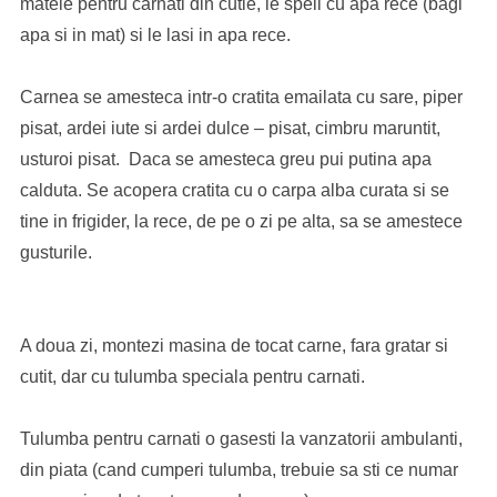
matele pentru carnati din cutie, le speli cu apa rece (bagi
apa si in mat) si le lasi in apa rece.
Carnea se amesteca intr-o cratita emailata cu sare, piper
pisat, ardei iute si ardei dulce – pisat, cimbru maruntit,
usturoi pisat. Daca se amesteca greu pui putina apa
calduta. Se acopera cratita cu o carpa alba curata si se
tine in frigider, la rece, de pe o zi pe alta, sa se amestece
gusturile.
A doua zi, montezi masina de tocat carne, fara gratar si
cutit, dar cu tulumba speciala pentru carnati.
Tulumba pentru carnati o gasesti la vanzatorii ambulanti,
din piata (cand cumperi tulumba, trebuie sa sti ce numar