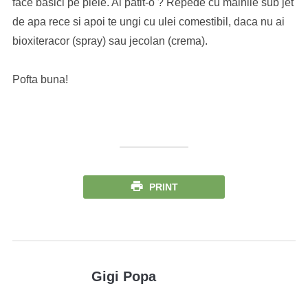
face basici pe piele. Ai patit-o ? Repede cu mainile sub jet
de apa rece si apoi te ungi cu ulei comestibil, daca nu ai
bioxiteracor (spray) sau jecolan (crema).
Pofta buna!
PRINT
Gigi Popa