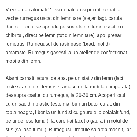
Vrei carnati afumati ? Iesi in balcon si pui intr-o cratita
veche rumegus uscat din lemn tare (stejar, fag), caruia ii
dai foc. Focul se aprinde pe surcele din lemn uscat, cu
chibritul, direct pe lemn (tot din lemn tare), apoi presari
rumegus. Rumegusul de rasinoase (brad, molid)
amaraste. Rumegus gasesti la un atelier de confectionat
mobila din lemn.
Atarni carnatii scursi de apa, pe un stativ din lemn (faci
niste scarite din lemnele ramase de la mobila cumparata),
deasupra cratitei cu rumegus, la 20-30 cm. Acoperi totul
cu un sac din plastic (este mai bun un butoi curat, din
tabla neagra, liber la un fund si cu gaurele la celalalt fund,
pe unde iese fumul), la care i-ai facut o gaura in motul de
sus (sa iasa fumul). Rumegusul trebuie sa arda mocnit, iar