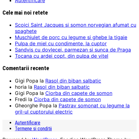
Autentificare
Cele mai noi retete
Scoici Saint Jacques si somon norvegian afumat cu
spaghete
Muschiulet de porc cu legume si ghebe la tigaie
Pulpa de miel cu condimente, la cuptor
Sandvis cu dovlecei, parmezan si sunca de Praga
Tocana cu ardei copt, din pulpa de vitel
Comentarii recente
Gigi Popa
la
Rasol din biban salbatic
horia
la
Rasol din biban salbatic
Gigi Popa
la
Ciorba din capete de somon
Fredi
la
Ciorba din capete de somon
Gheorghe Popa
la
Pastrav somonat cu legume la
gril-ul cuptorului electric
Autentificare
Termene si conditii