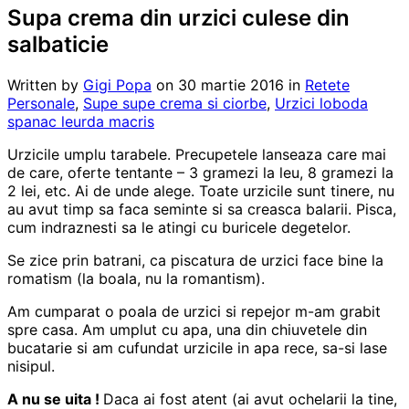
Supa crema din urzici culese din
salbaticie
Written by
Gigi Popa
on
30 martie 2016
in
Retete
Personale
,
Supe supe crema si ciorbe
,
Urzici loboda
spanac leurda macris
Urzicile umplu tarabele. Precupetele lanseaza care mai
de care, oferte tentante – 3 gramezi la leu, 8 gramezi la
2 lei, etc. Ai de unde alege. Toate urzicile sunt tinere, nu
au avut timp sa faca seminte si sa creasca balarii. Pisca,
cum indraznesti sa le atingi cu buricele degetelor.
Se zice prin batrani, ca piscatura de urzici face bine la
romatism (la boala, nu la romantism).
Am cumparat o poala de urzici si repejor m-am grabit
spre casa. Am umplut cu apa, una din chiuvetele din
bucatarie si am cufundat urzicile in apa rece, sa-si lase
nisipul.
A nu se uita !
Daca ai fost atent (ai avut ochelarii la tine,