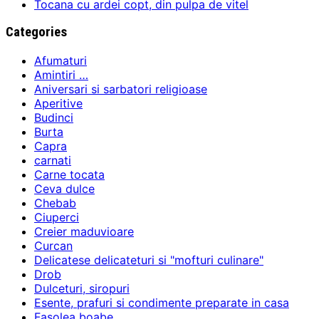
Tocana cu ardei copt, din pulpa de vitel
Categories
Afumaturi
Amintiri …
Aniversari si sarbatori religioase
Aperitive
Budinci
Burta
Capra
carnati
Carne tocata
Ceva dulce
Chebab
Ciuperci
Creier maduvioare
Curcan
Delicatese delicateturi si "mofturi culinare"
Drob
Dulceturi, siropuri
Esente, prafuri si condimente preparate in casa
Fasolea boabe