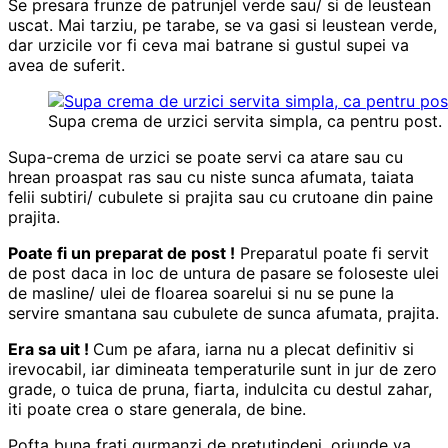
Se presara frunze de patrunjel verde sau/ si de leustean
uscat. Mai tarziu, pe tarabe, se va gasi si leustean verde,
dar urzicile vor fi ceva mai batrane si gustul supei va
avea de suferit.
Supa crema de urzici servita simpla, ca pentru post.
Supa-crema de urzici se poate servi ca atare sau cu
hrean proaspat ras sau cu niste sunca afumata, taiata
felii subtiri/ cubulete si prajita sau cu crutoane din paine
prajita.
Poate fi un preparat de post !
Preparatul poate fi servit
de post daca in loc de untura de pasare se foloseste ulei
de masline/ ulei de floarea soarelui si nu se pune la
servire smantana sau cubulete de sunca afumata, prajita.
Era sa uit !
Cum pe afara, iarna nu a plecat definitiv si
irevocabil, iar dimineata temperaturile sunt in jur de zero
grade, o tuica de pruna, fiarta, indulcita cu destul zahar,
iti poate crea o stare generala, de bine.
Pofta buna frati gurmanzi de pretutindeni, oriunde va