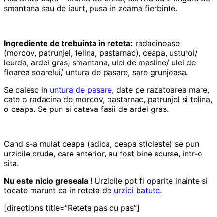
smantana sau de iaurt, pusa in zeama fierbinte.
Ingrediente de trebuinta in reteta:
radacinoase
(morcov, patrunjel, telina, pastarnac), ceapa, usturoi/
leurda, ardei gras, smantana, ulei de masline/ ulei de
floarea soarelui/ untura de pasare, sare grunjoasa.
Se calesc in
untura de pasare
, date pe razatoarea mare,
cate o radacina de morcov, pastarnac, patrunjel si telina,
o ceapa. Se pun si cateva fasii de ardei gras.
Cand s-a muiat ceapa (adica, ceapa sticleste) se pun
urzicile crude, care anterior, au fost bine scurse, intr-o
sita.
Nu este nicio greseala !
Urzicile pot fi oparite inainte si
tocate marunt ca in reteta de
urzici batute
.
[directions title=”Reteta pas cu pas”]