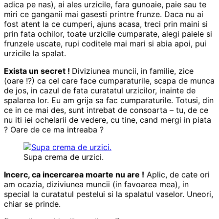
adica pe nas), ai ales urzicile, fara gunoaie, paie sau te
miri ce ganganii mai gasesti printre frunze. Daca nu ai
fost atent la ce cumperi, ajuns acasa, treci prin maini si
prin fata ochilor, toate urzicile cumparate, alegi paiele si
frunzele uscate, rupi coditele mai mari si abia apoi, pui
urzicile la spalat.
Exista un secret !
Diviziunea muncii, in familie, zice
(oare !?) ca cel care face cumparaturile, scapa de munca
de jos, in cazul de fata curatatul urzicilor, inainte de
spalarea lor. Eu am grija sa fac cumparaturile. Totusi, din
ce in ce mai des, sunt intrebat de consoarta – tu, de ce
nu iti iei ochelarii de vedere, cu tine, cand mergi in piata
? Oare de ce ma intreaba ?
Supa crema de urzici.
Incerc, ca incercarea moarte nu are !
Aplic, de cate ori
am ocazia, diziviunea muncii (in favoarea mea), in
special la curatatul pestelui si la spalatul vaselor. Uneori,
chiar se prinde.