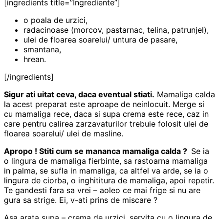
[ingredients title=”Ingrediente”]
o poala de urzici,
radacinoase (morcov, pastarnac, telina, patrunjel),
ulei de floarea soarelui/ untura de pasare,
smantana,
hrean.
[/ingredients]
Sigur ati uitat ceva, daca eventual stiati.
Mamaliga calda
la acest preparat este aproape de neinlocuit. Merge si
cu mamaliga rece, daca si supa crema este rece, caz in
care pentru calirea zarzavaturilor trebuie folosit ulei de
floarea soarelui/ ulei de masline.
Apropo ! Stiti cum se mananca mamaliga calda ?
Se ia
o lingura de mamaliga fierbinte, sa rastoarna mamaliga
in palma, se sufla in mamaliga, ca altfel va arde, se ia o
lingura de ciorba, o inghititura de mamaliga, apoi repetir.
Te gandesti fara sa vrei – aoleo ce mai frige si nu are
gura sa strige. Ei, v-ati prins de miscare ?
Asa arata supa – crema de urzici, servita cu o lingura de