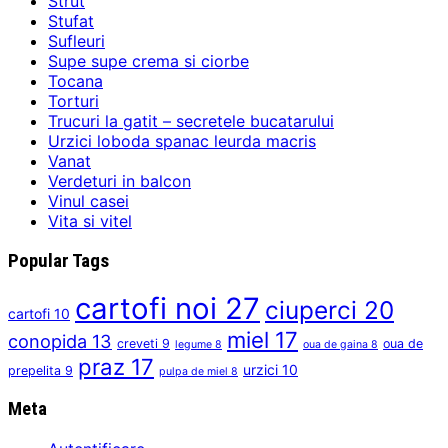
Strut
Stufat
Sufleuri
Supe supe crema si ciorbe
Tocana
Torturi
Trucuri la gatit – secretele bucatarului
Urzici loboda spanac leurda macris
Vanat
Verdeturi in balcon
Vinul casei
Vita si vitel
Popular Tags
cartofi noi
27
ciuperci
20
cartofi
10
miel
17
conopida
13
creveti
9
oua de
legume
8
oua de gaina
8
praz
17
urzici
10
prepelita
9
pulpa de miel
8
Meta