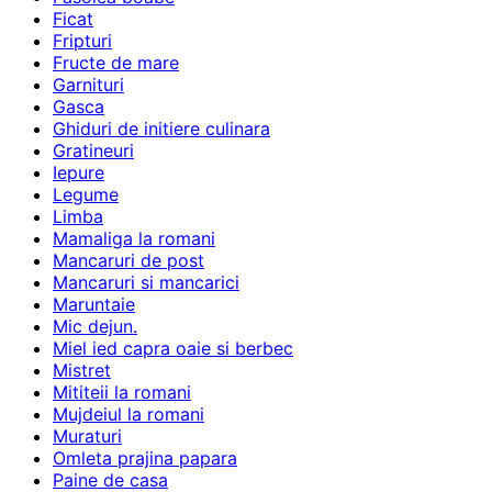
Ficat
Fripturi
Fructe de mare
Garnituri
Gasca
Ghiduri de initiere culinara
Gratineuri
Iepure
Legume
Limba
Mamaliga la romani
Mancaruri de post
Mancaruri si mancarici
Maruntaie
Mic dejun.
Miel ied capra oaie si berbec
Mistret
Mititeii la romani
Mujdeiul la romani
Muraturi
Omleta prajina papara
Paine de casa