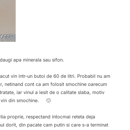
daugi apa minerala sau sifon.
cut vin intr-un butoi de 60 de litri. Probabil nu am
har, netinand cont ca am folosit smochine oarecum
tate, iar vinul a iesit de o calitate slaba, motiv
ut vin din smochine. 🙁
tia proprie, respectand intocmai reteta deja
nul dorit, din pacate cam putin si care s-a terminat