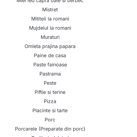
Miel ied capra oaie si berbec
Mistret
Mititeii la romani
Mujdeiul la romani
Muraturi
Omleta prajina papara
Paine de casa
Paste fainoase
Pastrama
Peste
Piftie si terine
Pizza
Placinte si tarte
Porc
Porcarele (Preparate din porc)