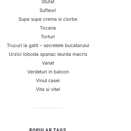
Stufat
Sufleuri
Supe supe crema si ciorbe
Tocana
Torturi
Trucuri la gatit – secretele bucatarului
Urzici loboda spanac leurda macris
Vanat
Verdeturi in balcon
Vinul casei
Vita si vitel
POPULAR TAGS