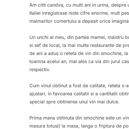
Am citit candva, cu multi ani in urma, despre u
Italiei inregistrase niste cifre enorme, mult pe
maimarilor comertului a depasit orice imagina
Un unchi al meu, din partea mamei, maistru buc
si sef de local, la mai multe restaurante de pr
de ani a adus o reteta de vin din smochine, la
toamna acelui an, mai ales ca via din jurul case
respectiv.
Cum vinul obtinut a fost de calitate, reteta s-a 
ajustari, in favoarea calitatii si a cantitatii ob
special spre obtinerea unui vin mai dulce.
Prima mana obtinuta din smochine este un vin 
masura totusi) la masa, langa o friptura de po