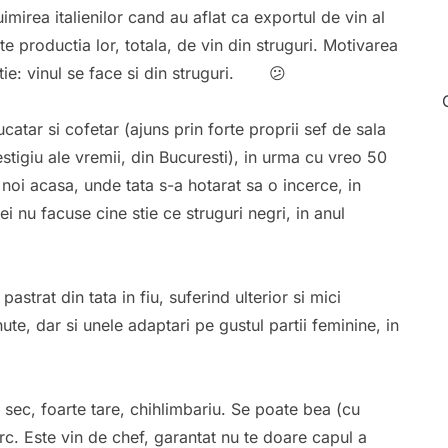
imirea italienilor cand au aflat ca exportul de vin al
ste productia lor, totala, de vin din struguri. Motivarea
tie: vinul se face si din struguri. 😕
atar si cofetar (ajuns prin forte proprii sef de sala
estigiu ale vremii, din Bucuresti), in urma cu vreo 50
 noi acasa, unde tata s-a hotarat sa o incerce, in
i nu facuse cine stie ce struguri negri, in anul
pastrat din tata in fiu, suferind ulterior si mici
tinute, dar si unele adaptari pe gustul partii feminine, in
sec, foarte tare, chihlimbariu. Se poate bea (cu
rc. Este vin de chef, garantat nu te doare capul a