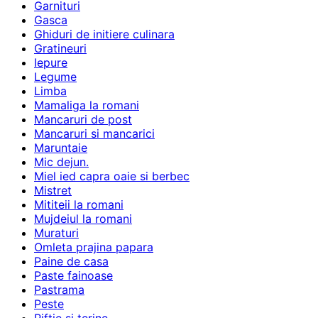
Garnituri
Gasca
Ghiduri de initiere culinara
Gratineuri
Iepure
Legume
Limba
Mamaliga la romani
Mancaruri de post
Mancaruri si mancarici
Maruntaie
Mic dejun.
Miel ied capra oaie si berbec
Mistret
Mititeii la romani
Mujdeiul la romani
Muraturi
Omleta prajina papara
Paine de casa
Paste fainoase
Pastrama
Peste