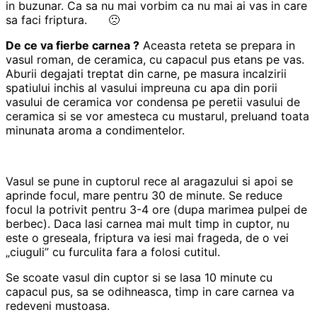
in buzunar. Ca sa nu mai vorbim ca nu mai ai vas in care
sa faci friptura. 🙁
De ce va fierbe carnea ?
Aceasta reteta se prepara in
vasul roman, de ceramica, cu capacul pus etans pe vas.
Aburii degajati treptat din carne, pe masura incalzirii
spatiului inchis al vasului impreuna cu apa din porii
vasului de ceramica vor condensa pe peretii vasului de
ceramica si se vor amesteca cu mustarul, preluand toata
minunata aroma a condimentelor.
Vasul se pune in cuptorul rece al aragazului si apoi se
aprinde focul, mare pentru 30 de minute. Se reduce
focul la potrivit pentru 3-4 ore (dupa marimea pulpei de
berbec). Daca lasi carnea mai mult timp in cuptor, nu
este o greseala, friptura va iesi mai frageda, de o vei
„ciuguli” cu furculita fara a folosi cutitul.
Se scoate vasul din cuptor si se lasa 10 minute cu
capacul pus, sa se odihneasca, timp in care carnea va
redeveni mustoasa.