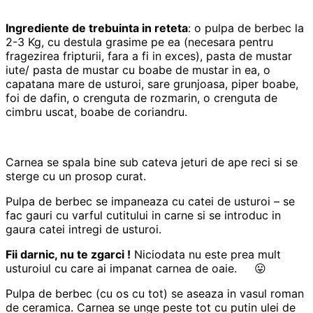
Ingrediente de trebuinta in reteta
: o pulpa de berbec la
2-3 Kg, cu destula grasime pe ea (necesara pentru
fragezirea fripturii, fara a fi in exces), pasta de mustar
iute/ pasta de mustar cu boabe de mustar in ea, o
capatana mare de usturoi, sare grunjoasa, piper boabe,
foi de dafin, o crenguta de rozmarin, o crenguta de
cimbru uscat, boabe de coriandru.
Carnea se spala bine sub cateva jeturi de ape reci si se
sterge cu un prosop curat.
Pulpa de berbec se impaneaza cu catei de usturoi – se
fac gauri cu varful cutitului in carne si se introduc in
gaura catei intregi de usturoi.
Fii darnic, nu te zgarci !
Niciodata nu este prea mult
usturoiul cu care ai impanat carnea de oaie. 😛
Pulpa de berbec (cu os cu tot) se aseaza in vasul roman
de ceramica. Carnea se unge peste tot cu putin ulei de