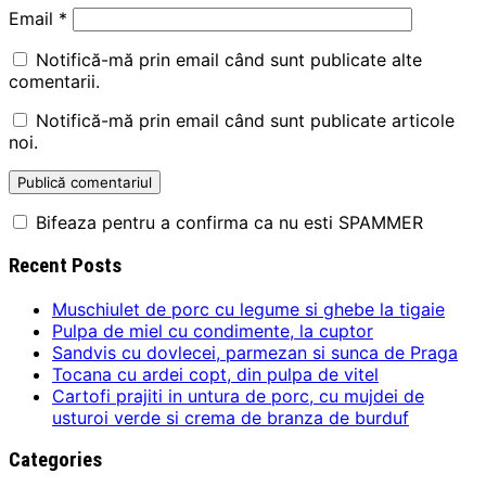
Email
*
Notifică-mă prin email când sunt publicate alte
comentarii.
Notifică-mă prin email când sunt publicate articole
noi.
Bifeaza pentru a confirma ca nu esti SPAMMER
Recent Posts
Muschiulet de porc cu legume si ghebe la tigaie
Pulpa de miel cu condimente, la cuptor
Sandvis cu dovlecei, parmezan si sunca de Praga
Tocana cu ardei copt, din pulpa de vitel
Cartofi prajiti in untura de porc, cu mujdei de
usturoi verde si crema de branza de burduf
Categories