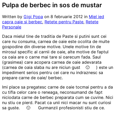
Pulpa de berbec in sos de mustar
Written by
Gigi Popa
on
8 februarie 2012
in
Miel ied
capra oaie si berbec
,
Retete pentru Paste
,
Retete
Personale
Daca mielul tine de traditia de Paste si putini sunt cei
care nu consuma, carnea de oaie este ocolita de multe
gospodine din diverse motive. Unele motive tin de
mirosul specific al carnii de oaie, alte motive de faptul
ca oaia are o carne mai tare si oarecum fada. Saul
(grasimea) care acopera carnea de oaie adevarata
(carnea de oaia slaba nu are niciun gust 🙁 ) este un
impediment serios pentru cei care nu indraznesc sa
prepare carne de oaie/ berbec.
Imi place sa pregatesc carne de oaie tocmai pentru a da
cu tifla celor care o reneaga, neconsumand de fapt
niciodata carne de berbec preparata cum se cuvine. Nici
nu stiu ce pierd. Pacat ca unii nici macar nu sunt curiosi
sa guste. 🙁 Gurmanzii profesionisti stiu de ce.