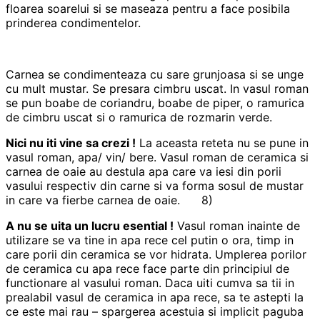
floarea soarelui si se maseaza pentru a face posibila
prinderea condimentelor.
Carnea se condimenteaza cu sare grunjoasa si se unge
cu mult mustar. Se presara cimbru uscat. In vasul roman
se pun boabe de coriandru, boabe de piper, o ramurica
de cimbru uscat si o ramurica de rozmarin verde.
Nici nu iti vine sa crezi !
La aceasta reteta nu se pune in
vasul roman, apa/ vin/ bere. Vasul roman de ceramica si
carnea de oaie au destula apa care va iesi din porii
vasului respectiv din carne si va forma sosul de mustar
in care va fierbe carnea de oaie. 8)
A nu se uita un lucru esential !
Vasul roman inainte de
utilizare se va tine in apa rece cel putin o ora, timp in
care porii din ceramica se vor hidrata. Umplerea porilor
de ceramica cu apa rece face parte din principiul de
functionare al vasului roman. Daca uiti cumva sa tii in
prealabil vasul de ceramica in apa rece, sa te astepti la
ce este mai rau – spargerea acestuia si implicit paguba