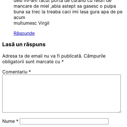
desi mi-am facut pofta de curand cu feluri de
mancare de miel ,abia astept sa gasesc o pulpa
buna sa trec la treaba caci imi lasa gura apa de pe
acum
multumesc Virgil
Răspunde
Lasă un răspuns
Adresa ta de email nu va fi publicată.
Câmpurile
obligatorii sunt marcate cu
*
Comentariu
*
Nume
*