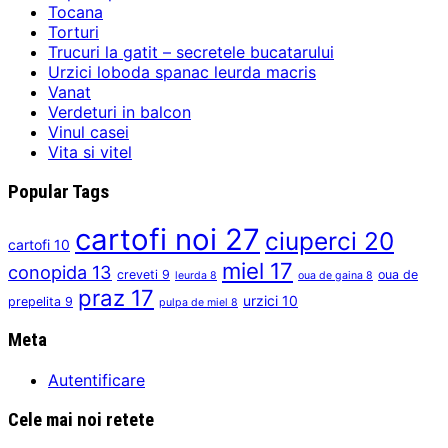
Tocana
Torturi
Trucuri la gatit – secretele bucatarului
Urzici loboda spanac leurda macris
Vanat
Verdeturi in balcon
Vinul casei
Vita si vitel
Popular Tags
cartofi noi
27
ciuperci
20
cartofi
10
miel
17
conopida
13
creveti
9
oua de
leurda
8
oua de gaina
8
praz
17
urzici
10
prepelita
9
pulpa de miel
8
Meta
Autentificare
Cele mai noi retete