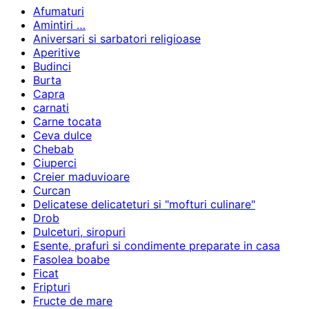
Afumaturi
Amintiri …
Aniversari si sarbatori religioase
Aperitive
Budinci
Burta
Capra
carnati
Carne tocata
Ceva dulce
Chebab
Ciuperci
Creier maduvioare
Curcan
Delicatese delicateturi si "mofturi culinare"
Drob
Dulceturi, siropuri
Esente, prafuri si condimente preparate in casa
Fasolea boabe
Ficat
Fripturi
Fructe de mare