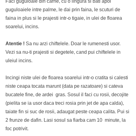
Faci guguloaie din carne, cu o lingura si bati apoi
guguloaiele intre palme, le dai prin faina, le scuturi de
faina in plus si le prajesti intr-o tigaie, in ulei de floarea
soarelui, incins.
Atentie !
Sa nu arzi chiftelele. Doar le rumenesti usor.
Vezi sa nu-ti prajesti si degetele, cand pui chiftelele in
uleiul incins.
Incingi niste ulei de floarea soarelui intr-o cratita si calesti
niste ceapa tocata marunt (data pe razatoare) si cateva
bucatele fine, de ardei gras. Sosul il faci cu rosii, decojite
(pielita se ia usor daca treci rosia prin jet de apa calda),
taiate fin si suc de rosii, adaugat peste ceapa calita. Pui si
2 frunze de dafin. Lasi sosul sa fiarba cam 10 minute, la
foc potrivit.