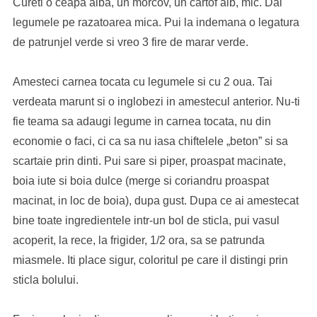
Cureti o ceapa alba, un morcov, un cartof alb, mic. Dai
legumele pe razatoarea mica. Pui la indemana o legatura
de patrunjel verde si vreo 3 fire de marar verde.
Amesteci carnea tocata cu legumele si cu 2 oua. Tai
verdeata marunt si o inglobezi in amestecul anterior. Nu-ti
fie teama sa adaugi legume in carnea tocata, nu din
economie o faci, ci ca sa nu iasa chiftelele „beton” si sa
scartaie prin dinti. Pui sare si piper, proaspat macinate,
boia iute si boia dulce (merge si coriandru proaspat
macinat, in loc de boia), dupa gust. Dupa ce ai amestecat
bine toate ingredientele intr-un bol de sticla, pui vasul
acoperit, la rece, la frigider, 1/2 ora, sa se patrunda
miasmele. Iti place sigur, coloritul pe care il distingi prin
sticla bolului.