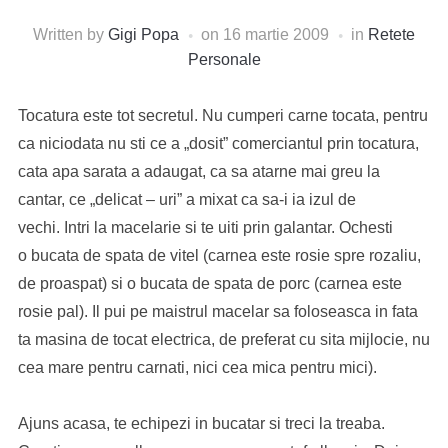
Written by
Gigi Popa
on
16 martie 2009
in
Retete
Personale
Tocatura este tot secretul. Nu cumperi carne tocata, pentru
ca niciodata nu sti ce a „dosit” comerciantul prin tocatura,
cata apa sarata a adaugat, ca sa atarne mai greu la
cantar, ce „delicat – uri” a mixat ca sa-i ia izul de
vechi. Intri la macelarie si te uiti prin galantar. Ochesti
o bucata de spata de vitel (carnea este rosie spre rozaliu,
de proaspat) si o bucata de spata de porc (carnea este
rosie pal). Il pui pe maistrul macelar sa foloseasca in fata
ta masina de tocat electrica, de preferat cu sita mijlocie, nu
cea mare pentru carnati, nici cea mica pentru mici).
Ajuns acasa, te echipezi in bucatar si treci la treaba.