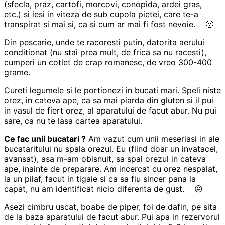
(sfecla, praz, cartofi, morcovi, conopida, ardei gras,
etc.) si iesi in viteza de sub cupola pietei, care te-a
transpirat si mai si, ca si cum ar mai fi fost nevoie. 🙁
Din pescarie, unde te racoresti putin, datorita aerului
conditionat (nu stai prea mult, de frica sa nu racesti),
cumperi un cotlet de crap romanesc, de vreo 300-400
grame.
Cureti legumele si le portionezi in bucati mari. Speli niste
orez, in cateva ape, ca sa mai piarda din gluten si il pui
in vasul de fiert orez, al aparatului de facut abur. Nu pui
sare, ca nu te lasa cartea aparatului.
Ce fac unii bucatari ?
Am vazut cum unii meseriasi in ale
bucataritului nu spala orezul. Eu (fiind doar un invatacel,
avansat), asa m-am obisnuit, sa spal orezul in cateva
ape, inainte de preparare. Am incercat cu orez nespalat,
la un pilaf, facut in tigaie si ca sa fiu sincer pana la
capat, nu am identificat nicio diferenta de gust. 😛
Asezi cimbru uscat, boabe de piper, foi de dafin, pe sita
de la baza aparatului de facut abur. Pui apa in rezervorul