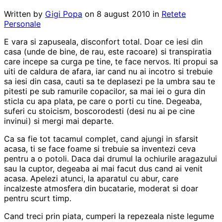
Written by
Gigi Popa
on
8 august 2010
in
Retete
Personale
E vara si zapuseala, disconfort total. Doar ce iesi din
casa (unde de bine, de rau, este racoare) si transpiratia
care incepe sa curga pe tine, te face nervos. Iti propui sa
uiti de caldura de afara, iar cand nu ai incotro si trebuie
sa iesi din casa, cauti sa te deplasezi pe la umbra sau te
pitesti pe sub ramurile copacilor, sa mai iei o gura din
sticla cu apa plata, pe care o porti cu tine. Degeaba,
suferi cu stoicism, boscorodesti (desi nu ai pe cine
invinui) si mergi mai departe.
Ca sa fie tot tacamul complet, cand ajungi in sfarsit
acasa, ti se face foame si trebuie sa inventezi ceva
pentru a o potoli. Daca dai drumul la ochiurile aragazului
sau la cuptor, degeaba ai mai facut dus cand ai venit
acasa. Apelezi atunci, la aparatul cu abur, care
incalzeste atmosfera din bucatarie, moderat si doar
pentru scurt timp.
Cand treci prin piata, cumperi la repezeala niste legume