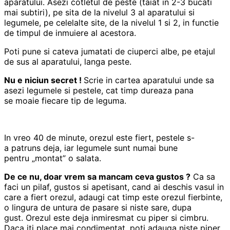
aparatului. Asezi cotletul de peste (taiat in 2-3 bucati
mai subtiri), pe sita de la nivelul 3 al aparatului si
legumele, pe celelalte site, de la nivelul 1 si 2, in functie
de timpul de inmuiere al acestora.
Poti pune si cateva jumatati de ciuperci albe, pe etajul
de sus al aparatului, langa peste.
Nu e niciun secret !
Scrie in cartea aparatului unde sa
asezi legumele si pestele, cat timp dureaza pana
se moaie fiecare tip de leguma.
In vreo 40 de minute, orezul este fiert, pestele s-
a patruns deja, iar legumele sunt numai bune
pentru „montat” o salata.
De ce nu, doar vrem sa mancam ceva gustos ?
Ca sa
faci un pilaf, gustos si apetisant, cand ai deschis vasul in
care a fiert orezul, adaugi cat timp este orezul fierbinte,
o lingura de untura de pasare si niste sare, dupa
gust. Orezul este deja inmiresmat cu piper si cimbru.
Daca iti place mai condimentat, poti adauga niste piper