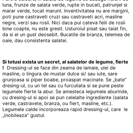
luna, frunze de salata verde, rupte in bucati, patrunjel si
marar verde, tocat marunt. Inventivitatea nu are margini,
poti pune castraveti cruzi sau castraveti acri, masline
negre, verzi sau rosii. Nici daca pui cateva felii de rosii
bine coapte, nu este gresit. Usturoiul pisat sau taiat fin,
da si el un gust deosebit. Bucatile de branza, telemea de
oaie, dau consistenta salatei.
Si totusi exista un secret, al salatelor de legume, fierte
!
Dressing-ul se face din zeama de lamaie, ulei de
masline, o lingura de mustar dulce si/ sau iute, sare
grunjoasa si piper boabe, proaspat macinate. Se „bate”
dresing-ul, cu un tel sau cu furculiata si se pune peste
legumele fierte la abur. Se amesteca legumele aburinde,
cu dresing-ul si apoi se pun celelalte ingrediente (salata
verde, castravete, branza, ou fiert, masline, etc.).
Legumele calde incorporeaza rapid dressing-ul, care le
„inobileaza” gustul.