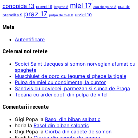
miel
17
conopida
13
creveti
9
oua de
legume
8
oua de gaina
8
praz
17
urzici
10
prepelita
9
pulpa de miel
8
Meta
Autentificare
Cele mai noi retete
Scoici Saint Jacques si somon norvegian afumat cu
spaghete
Muschiulet de porc cu legume si ghebe la tigaie
Pulpa de miel cu condimente, la cuptor
Sandvis cu dovlecei, parmezan si sunca de Praga
Tocana cu ardei copt, din pulpa de vitel
Comentarii recente
Gigi Popa
la
Rasol din biban salbatic
horia
la
Rasol din biban salbatic
Gigi Popa
la
Ciorba din capete de somon
Fredi
la
Ciorba din capete de somon