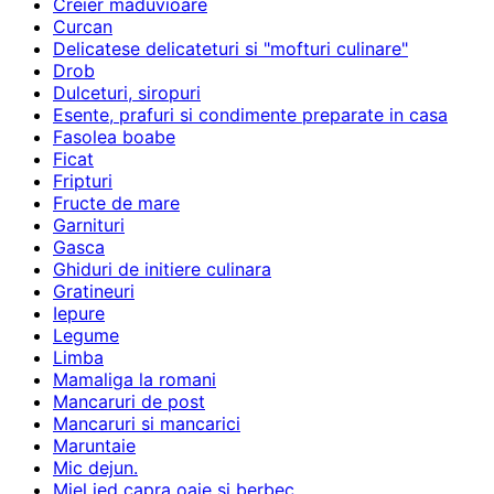
Creier maduvioare
Curcan
Delicatese delicateturi si "mofturi culinare"
Drob
Dulceturi, siropuri
Esente, prafuri si condimente preparate in casa
Fasolea boabe
Ficat
Fripturi
Fructe de mare
Garnituri
Gasca
Ghiduri de initiere culinara
Gratineuri
Iepure
Legume
Limba
Mamaliga la romani
Mancaruri de post
Mancaruri si mancarici
Maruntaie
Mic dejun.
Miel ied capra oaie si berbec