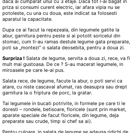
daca ai cumparat unul cu 3 etaje. Daca tot l-ai bagat in
priza si consumi curent electric, iar afara vipia nu se
potoleste, cu una cu doua, este indicat sa folosesti
aparatul la capacitate.
Dupa ce ai facut la repezeala, din legumele gatite la
abur, garnitura pentru peste si ai potolit soricelul din
stomac, cum ti-au ramas destule legume gata preparate,
poti sa „montezi” o salata deosebita, pentru a doua zi.
Surpriza !
Salata de legume, servita a doua zi, rece, va fi
mult mai gustoasa. De ce ? S-au macerat legumele, in
miroasele pe care le-ai pus.
Salata rece, de legume, facute la abur, o poti servi ca
atare, cu niste cascaval afumat, ras deasupra sau drept
garnitura la o friptura de porc, la gratar.
Tai legumele in bucati potrivite, in formele pe care ti le
doresti – rondele, betisoare, floricele (sunt prin market,
aparate speciale de facut floricele, din legume, deja
preparate sau crude, timp si chef sa ai).
Pentru culoare, in salata de legume se adauga ridichi de