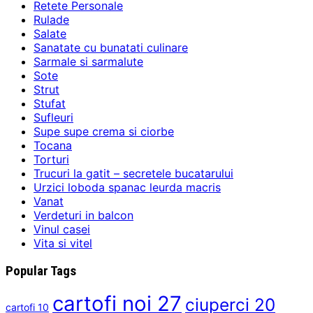
Retete Personale
Rulade
Salate
Sanatate cu bunatati culinare
Sarmale si sarmalute
Sote
Strut
Stufat
Sufleuri
Supe supe crema si ciorbe
Tocana
Torturi
Trucuri la gatit – secretele bucatarului
Urzici loboda spanac leurda macris
Vanat
Verdeturi in balcon
Vinul casei
Vita si vitel
Popular Tags
cartofi noi
27
ciuperci
20
cartofi
10