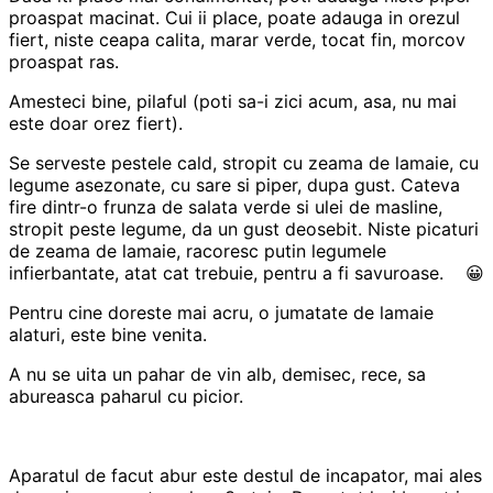
proaspat macinat. Cui ii place, poate adauga in orezul
fiert, niste ceapa calita, marar verde, tocat fin, morcov
proaspat ras.
Amesteci bine, pilaful (poti sa-i zici acum, asa, nu mai
este doar orez fiert).
Se serveste pestele cald, stropit cu zeama de lamaie, cu
legume asezonate, cu sare si piper, dupa gust. Cateva
fire dintr-o frunza de salata verde si ulei de masline,
stropit peste legume, da un gust deosebit. Niste picaturi
de zeama de lamaie, racoresc putin legumele
infierbantate, atat cat trebuie, pentru a fi savuroase. 😀
Pentru cine doreste mai acru, o jumatate de lamaie
alaturi, este bine venita.
A nu se uita un pahar de vin alb, demisec, rece, sa
abureasca paharul cu picior.
Aparatul de facut abur este destul de incapator, mai ales