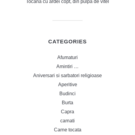
Tocana cu ardei copt, din pulpa de vitel
CATEGORIES
Afumaturi
Amintiri …
Aniversari si sarbatori religioase
Aperitive
Budinci
Burta
Capra
carnati
Carne tocata