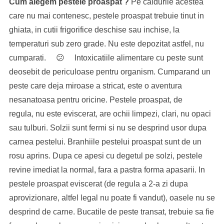
Cum alegem pestele proaspat ?
Pe caldurile acestea
care nu mai contenesc, pestele proaspat trebuie tinut in
ghiata, in cutii frigorifice deschise sau inchise, la
temperaturi sub zero grade. Nu este depozitat astfel, nu
cumparati. 😕 Intoxicatiile alimentare cu peste sunt
deosebit de periculoase pentru organism. Cumparand un
peste care deja miroase a stricat, este o aventura
nesanatoasa pentru oricine. Pestele proaspat, de
regula, nu este eviscerat, are ochii limpezi, clari, nu opaci
sau tulburi. Solzii sunt fermi si nu se desprind usor dupa
carnea pestelui. Branhiile pestelui proaspat sunt de un
rosu aprins. Dupa ce apesi cu degetul pe solzi, pestele
revine imediat la normal, fara a pastra forma apasarii. In
pestele proaspat eviscerat (de regula a 2-a zi dupa
aprovizionare, altfel legal nu poate fi vandut), oasele nu se
desprind de carne. Bucatile de peste transat, trebuie sa fie