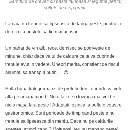
Garnitura de creveti cu paste fainoase si legume pentru
cotlete de crap prajit.
Lamaia nu trebuie sa lipseasca de langa peste, pentru cei
dornici ca pestele sa fie mai acrisor.
Un pahar de vin alb, rece, demisec se potriveste de
minune, chiar daca valul de caldura ce te va cuprinde
trebuie avut in vedere. Uneori merita, constient de riscul
asumat, sa transpiri putin. 😕
Pofta buna frati gurmanzi de pretutindeni, oriunde va veti
afla pe amapamond ! Nu uitati de o lozinca mai veche –
nicio masa fara peste ! Adaptati lozinca la poftele voastre
gastronomice. Sunt perioade de timp cand pestele nu
trebuie sa lipseasca din meniu. Daca nu pe caldurile
acestea, atunci cand ? Mofturosii (eu nu mananc peste)