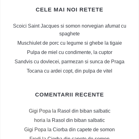
CELE MAI NOI RETETE
Scoici Saint Jacques si somon norvegian afumat cu
spaghete
Muschiulet de porc cu legume si ghebe la tigaie
Pulpa de miel cu condimente, la cuptor
Sandvis cu dovlecei, parmezan si sunca de Praga
Tocana cu ardei copt, din pulpa de vitel
COMENTARII RECENTE
Gigi Popa
la
Rasol din biban salbatic
horia
la
Rasol din biban salbatic
Gigi Popa
la
Ciorba din capete de somon
Fredi
la
Ciorba din capete de somon