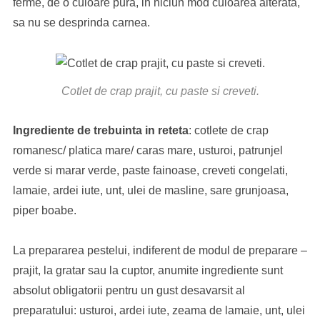
ferme, de o culoare pura, in niciun mod culoarea alterata,
sa nu se desprinda carnea.
Cotlet de crap prajit, cu paste si creveti.
Ingrediente de trebuinta in reteta
: cotlete de crap
romanesc/ platica mare/ caras mare, usturoi, patrunjel
verde si marar verde, paste fainoase, creveti congelati,
lamaie, ardei iute, unt, ulei de masline, sare grunjoasa,
piper boabe.
La prepararea pestelui, indiferent de modul de preparare –
prajit, la gratar sau la cuptor, anumite ingrediente sunt
absolut obligatorii pentru un gust desavarsit al
preparatului: usturoi, ardei iute, zeama de lamaie, unt, ulei