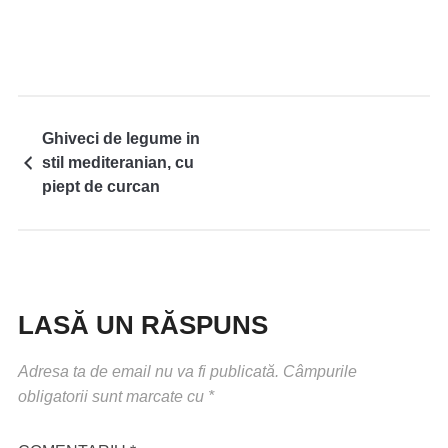
Ghiveci de legume in
stil mediteranian, cu
piept de curcan
LASĂ UN RĂSPUNS
Adresa ta de email nu va fi publicată.
Câmpurile
obligatorii sunt marcate cu
*