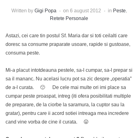
Written by
Gigi Popa
on
6 august 2012
in
Peste
,
Retete Personale
Astazi, cei care tin postul Sf. Maria dar si toti ceilalti care
doresc sa consume praparate usoare, rapide si gustoase,
consuma peste.
Mi-a placut intotdeauna pestele, sa-l cumpar, sa-l prepar si
sa il mananc. Nu acelasi lucru pot sa zic despre „operatia”
de a-l curata. 🙁 De cele mai multe ori imi place sa
cumpar peste proaspat, intreg (iti ofera posibilitati multiple
de preparare, de la ciorbe la saramura, la cuptor sau la
gratar), pentru care ii acord sotiei intreaga mea incredere
cand vine vorba de cine il curata. 😛