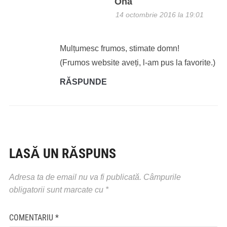
Ona
14 octombrie 2016 la 19:01
Mulțumesc frumos, stimate domn!
(Frumos website aveți, l-am pus la favorite.)
RĂSPUNDE
LASĂ UN RĂSPUNS
Adresa ta de email nu va fi publicată.
Câmpurile
obligatorii sunt marcate cu
*
COMENTARIU
*