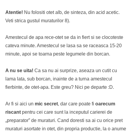
Atentie!
Nu folositi otet alb, de sinteza, din acid acetic.
Veti strica gustul muraturilor 8).
Amestecul de apa rece-otet se da in fiert si se clocoteste
cateva minute. Amestecul se lasa sa se raceasca 15-20
minute, apoi se toarna peste legumele din borcan.
A nu se uita!
Ca sa nu ai surprize, aseaza un cutit cu
lama lata, sub borcan, inainte de a turna amestecul
fierbinte, de otet-apa. Este greu? Nici pe departe :D.
Ar fi si aici un
mic secret
, dar care poate fi
oarecum
riscant
pentru cei care sunt la inceputul carierei de
„preparator” de muraturi. Cand doresti sa ai cu orice pret
muraturi asortate in otet, din propria productie, la o anume