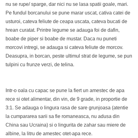
nu se rupe/ sparge, dar nici nu se lasa spatii goale, mari.
Pe fundul borcanului se pune marar uscat, cativa catei de
usturoi, cateva feliute de ceapa uscata, cateva bucati de
hrean curatat. Printre legume se adauga foi de dafin,
boabe de piper si boabe de mustar. Daca nu puneti
morcovi intregi, se adauga si cateva feliute de morcov.
Deasupra, in borcan, peste ultimul strat de legume, se pun
tulpini cu frunze verzi, de telina.
Intr-o oala cu capac se pune la fiert un amestec de apa
rece si otet alimentar, din vin, de 9 grade, in proportie de
3:1. Se adauga o lingura rasa de sare grunjoasa (atentie
la cumpararea sarii sa fie romaneasca, nu adusa din
China sau Ucraina) si o lingurita de zahar sau miere de
albine, la litru de amestec otet-apa rece.