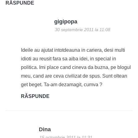
RĂSPUNDE
gigipopa
30 septembrie 2011 la 11:08
Ideile au ajutat intotdeauna in cariera, desi multi
idioti au reusit fara sa aiba idei, in special in
politica. Imi place cand cineva da buzna, pe blogul
meu, cand are ceva civilizat de spus. Sunt oltean
get beget. Ta-am dezamagit, cumva ?
RĂSPUNDE
Dina
15 octombrie 2011 la 11:31