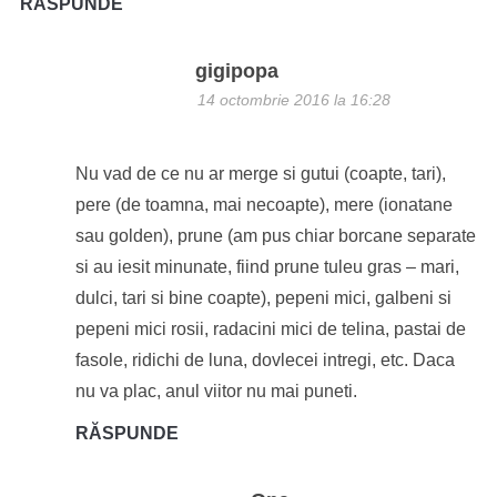
RĂSPUNDE
gigipopa
14 octombrie 2016 la 16:28
Nu vad de ce nu ar merge si gutui (coapte, tari),
pere (de toamna, mai necoapte), mere (ionatane
sau golden), prune (am pus chiar borcane separate
si au iesit minunate, fiind prune tuleu gras – mari,
dulci, tari si bine coapte), pepeni mici, galbeni si
pepeni mici rosii, radacini mici de telina, pastai de
fasole, ridichi de luna, dovlecei intregi, etc. Daca
nu va plac, anul viitor nu mai puneti.
RĂSPUNDE