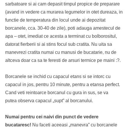
sarbatoare si ai cam depasit timpul propice de preparare
(avand in vedere ca murarea legumelor in otet dureaza, in
functie de temperatura din locul unde ai depozitat
borcanele, cca. 30-40 de zile), poti adauga amestecul de
apa – otet, imediat ce acesta a terminat cu bolborositul,
datorat fierberii si ai stins focul sub cratita. Nu uita sa
manevrezi cratita numai cu manusi de bucatarie, nu de
altceva doar ca sa te feresti de arsuri termice pe maini :?.
Borcanele se inchid cu capacul etans si se intorc cu
capacul in jos, pentru 10 minute, pentru a etansa perfect.
Cand veti reintoarce borcanul cu gura in sus, se va
putea observa capacul „supt” al borcanului.
Numai pentru cei naivi din punct de vedere
bucataresc!
Nu faceti aceeasi „manevra” cu borcanele