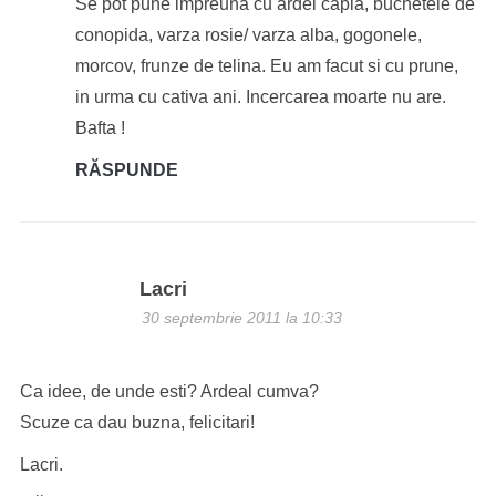
Se pot pune impreuna cu ardei capia, buchetele de
conopida, varza rosie/ varza alba, gogonele,
morcov, frunze de telina. Eu am facut si cu prune,
in urma cu cativa ani. Incercarea moarte nu are.
Bafta !
RĂSPUNDE
Lacri
30 septembrie 2011 la 10:33
Ca idee, de unde esti? Ardeal cumva?
Scuze ca dau buzna, felicitari!
Lacri.