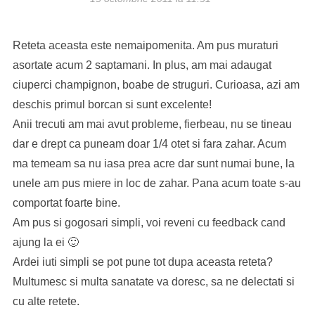
Reteta aceasta este nemaipomenita. Am pus muraturi
asortate acum 2 saptamani. In plus, am mai adaugat
ciuperci champignon, boabe de struguri. Curioasa, azi am
deschis primul borcan si sunt excelente!
Anii trecuti am mai avut probleme, fierbeau, nu se tineau
dar e drept ca puneam doar 1/4 otet si fara zahar. Acum
ma temeam sa nu iasa prea acre dar sunt numai bune, la
unele am pus miere in loc de zahar. Pana acum toate s-au
comportat foarte bine.
Am pus si gogosari simpli, voi reveni cu feedback cand
ajung la ei 🙂
Ardei iuti simpli se pot pune tot dupa aceasta reteta?
Multumesc si multa sanatate va doresc, sa ne delectati si
cu alte retete.