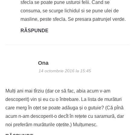
sfecla se poate pune usturoi felii. Cand se
consuma, se scurge lichidul si se pune ulei de
masline, peste sfecla. Se presara patrunjel verde.
RĂSPUNDE
Ona
14 octombrie 2016 la 15:45
Mulți ani mai tîrziu (dar ce să fac, abia acum v-am
descoperit) vin și eu cu o întrebare. La lista de murături
care merg în oțet se poate adăuga și o gutuie? (Că pînă
acum n-am descoperit-o decît în rețete cu saramură, dar
noi preferăm murăturile oțetite.) Mulțumesc.