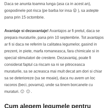
Daca se anunta toamna lunga (asa ca in acest an),
gospodinele pot risca (pe barba lor insa 😛 ), sa astepte
pana prin 15 octombrie.
Avantaje si dezavantaje!
Avantajos ar fi pretul, daca se
prepara muraturile, pana prin 10 septembrie. Tot avantajos
ar fi si daca ne referim la calitatea legumelor, gasind in
prezent, in piete, marfa romaneasca, fara chimicale si in
special stimulatori de crestere. Dezavantaj, poate fi
considerat faptul ca riscam sa ni se pitroceasca
muraturile, sa se acreasca mai mult decat am dori si chiar
sa se deterioreze (sa se moaie), daca nu avem un loc
racoros (beci, povarna), unde sa tinem borcanele cu
muraturi. 🙂 🙁 .
Cum alegem legumele pentru