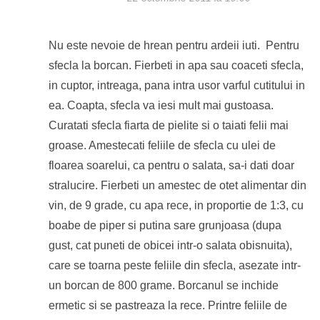
Nu este nevoie de hrean pentru ardeii iuti. Pentru
sfecla la borcan. Fierbeti in apa sau coaceti sfecla,
in cuptor, intreaga, pana intra usor varful cutitului in
ea. Coapta, sfecla va iesi mult mai gustoasa.
Curatati sfecla fiarta de pielite si o taiati felii mai
groase. Amestecati feliile de sfecla cu ulei de
floarea soarelui, ca pentru o salata, sa-i dati doar
stralucire. Fierbeti un amestec de otet alimentar din
vin, de 9 grade, cu apa rece, in proportie de 1:3, cu
boabe de piper si putina sare grunjoasa (dupa
gust, cat puneti de obicei intr-o salata obisnuita),
care se toarna peste feliile din sfecla, asezate intr-
un borcan de 800 grame. Borcanul se inchide
ermetic si se pastreaza la rece. Printre feliile de