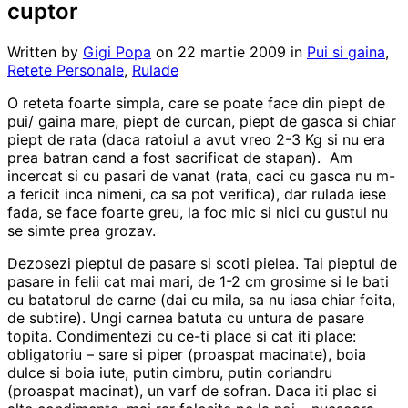
cuptor
Written by
Gigi Popa
on
22 martie 2009
in
Pui si gaina
,
Retete Personale
,
Rulade
O reteta foarte simpla, care se poate face din piept de
pui/ gaina mare, piept de curcan, piept de gasca si chiar
piept de rata (daca ratoiul a avut vreo 2-3 Kg si nu era
prea batran cand a fost sacrificat de stapan). Am
incercat si cu pasari de vanat (rata, caci cu gasca nu m-
a fericit inca nimeni, ca sa pot verifica), dar rulada iese
fada, se face foarte greu, la foc mic si nici cu gustul nu
se simte prea grozav.
Dezosezi pieptul de pasare si scoti pielea. Tai pieptul de
pasare in felii cat mai mari, de 1-2 cm grosime si le bati
cu batatorul de carne (dai cu mila, sa nu iasa chiar foita,
de subtire). Ungi carnea batuta cu untura de pasare
topita. Condimentezi cu ce-ti place si cat iti place:
obligatoriu – sare si piper (proaspat macinate), boia
dulce si boia iute, putin cimbru, putin coriandru
(proaspat macinat), un varf de sofran. Daca iti plac si