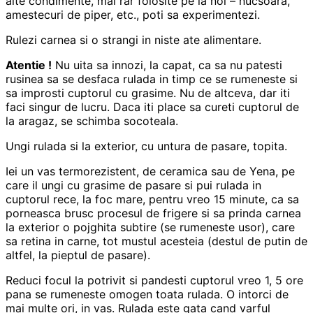
alte condimente, mai rar folosite pe la noi – nucsoara,
amestecuri de piper, etc., poti sa experimentezi.
Rulezi carnea si o strangi in niste ate alimentare.
Atentie !
Nu uita sa innozi, la capat, ca sa nu patesti
rusinea sa se desfaca rulada in timp ce se rumeneste si
sa improsti cuptorul cu grasime. Nu de altceva, dar iti
faci singur de lucru. Daca iti place sa cureti cuptorul de
la aragaz, se schimba socoteala.
Ungi rulada si la exterior, cu untura de pasare, topita.
Iei un vas termorezistent, de ceramica sau de Yena, pe
care il ungi cu grasime de pasare si pui rulada in
cuptorul rece, la foc mare, pentru vreo 15 minute, ca sa
porneasca brusc procesul de frigere si sa prinda carnea
la exterior o pojghita subtire (se rumeneste usor), care
sa retina in carne, tot mustul acesteia (destul de putin de
altfel, la pieptul de pasare).
Reduci focul la potrivit si pandesti cuptorul vreo 1, 5 ore
pana se rumeneste omogen toata rulada. O intorci de
mai multe ori, in vas. Rulada este gata cand varful