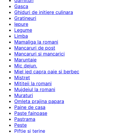
Garnituri
Gasca
Ghiduri de initiere culinara
Gratineuri
Iepure
Legume
Limba
Mamaliga la romani
Mancaruri de post
Mancaruri si mancarici
Maruntaie
Mic dejun.
Miel ied capra oaie si berbec
Mistret
Mititeii la romani
Mujdeiul la romani
Muraturi
Omleta prajina papara
Paine de casa
Paste fainoase
Pastrama
Peste
Piftie si terine