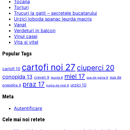
Tocana
Torturi
Trucuri la gatit – secretele bucatarului
Urzici loboda spanac leurda macris
Vanat
Verdeturi in balcon
Vinul casei
Vita si vitel
Popular Tags
cartofi noi
27
ciuperci
20
cartofi
10
miel
17
conopida
13
creveti
9
oua de
leurda
8
oua de gaina
8
praz
17
urzici
10
prepelita
9
pulpa de miel
8
Meta
Autentificare
Cele mai noi retete