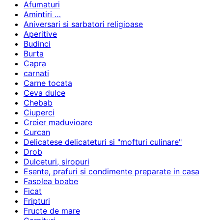
Afumaturi
Amintiri …
Aniversari si sarbatori religioase
Aperitive
Budinci
Burta
Capra
carnati
Carne tocata
Ceva dulce
Chebab
Ciuperci
Creier maduvioare
Curcan
Delicatese delicateturi si "mofturi culinare"
Drob
Dulceturi, siropuri
Esente, prafuri si condimente preparate in casa
Fasolea boabe
Ficat
Fripturi
Fructe de mare