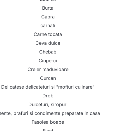
Burta
Capra
carnati
Carne tocata
Ceva dulce
Chebab
Ciuperci
Creier maduvioare
Curcan
Delicatese delicateturi si "mofturi culinare"
Drob
Dulceturi, siropuri
sente, prafuri si condimente preparate in casa
Fasolea boabe
Ficat