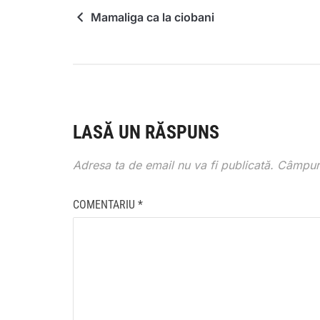
Mamaliga ca la ciobani
LASĂ UN RĂSPUNS
Adresa ta de email nu va fi publicată.
Câmpuri
COMENTARIU
*