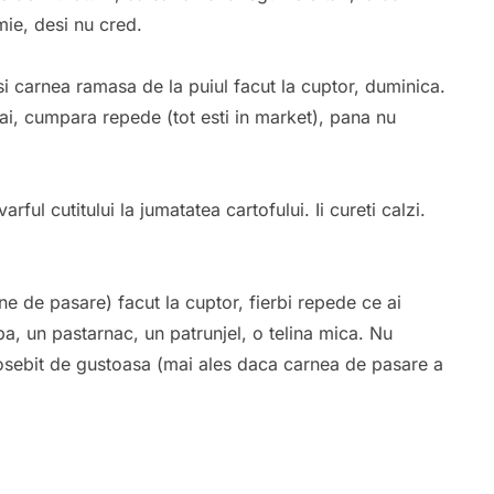
ie, desi nu cred.
i si carnea ramasa de la puiul facut la cuptor, duminica.
ai, cumpara repede (tot esti in market), pana nu
arful cutitului la jumatatea cartofului. Ii cureti calzi.
ne de pasare) facut la cuptor, fierbi repede ce ai
a, un pastarnac, un patrunjel, o telina mica. Nu
eosebit de gustoasa (mai ales daca carnea de pasare a