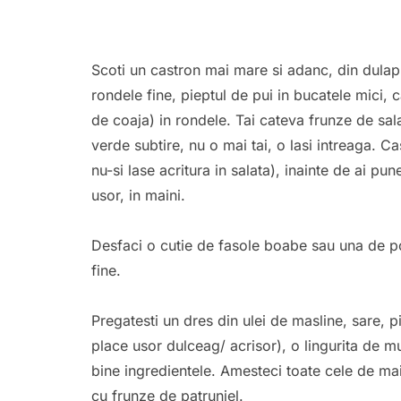
Scoti un castron mai mare si adanc, din dulapul
rondele fine, pieptul de pui in bucatele mici, c
de coaja) in rondele. Tai cateva frunze de sala
verde subtire, nu o mai tai, o lasi intreaga. Cas
nu-si lase acritura in salata), inainte de ai pune
usor, in maini.
Desfaci o cutie de fasole boabe sau una de por
fine.
Pregatesti un dres din ulei de masline, sare, 
place usor dulceag/ acrisor), o lingurita de mu
bine ingredientele. Amesteci toate cele de mai
cu frunze de patrunjel.