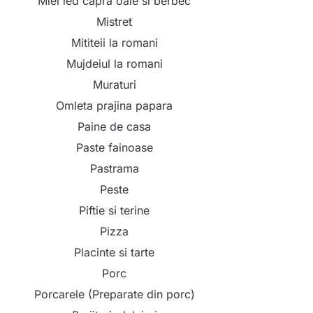
Miel ied capra oaie si berbec
Mistret
Mititeii la romani
Mujdeiul la romani
Muraturi
Omleta prajina papara
Paine de casa
Paste fainoase
Pastrama
Peste
Piftie si terine
Pizza
Placinte si tarte
Porc
Porcarele (Preparate din porc)