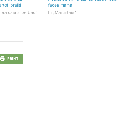
tofi prajiti
facea mama
apra oaie si berbec”
În „Maruntaie”
PRINT