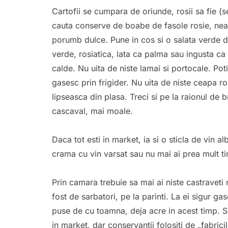
Cartofii se cumpara de oriunde, rosii sa fie (s
cauta conserve de boabe de fasole rosie, neag
porumb dulce. Pune in cos si o salata verde d
verde, rosiatica, lata ca palma sau ingusta ca
calde. Nu uita de niste lamai si portocale. Poti
gasesc prin frigider. Nu uita de niste ceapa ro
lipseasca din plasa. Treci si pe la raionul de b
cascaval, mai moale.
Daca tot esti in market, ia si o sticla de vin a
crama cu vin varsat sau nu mai ai prea mult ti
Prin camara trebuie sa mai ai niste castraveti m
fost de sarbatori, pe la parinti. La ei sigur g
puse de cu toamna, deja acre in acest timp. 
in market, dar conservantii folositi de „fabric