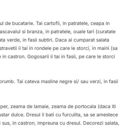
 de bucatarie. Tai cartofii, in patratele, ceapa in
ascavalul si branza, in patratele, ouale tari (curatate
ta verde, in fasii subtiri. Daca ai cumparat salata
travetii ii tai in rondele pe care le storci, in maini (sa
 in castron. Gogosarii ii tai in fasii, pe care le storci
umb. Tai cateva masline negre si/ sau verzi, in fasii
piper, zeama de lamaie, zeama de portocala (daca iti
star dulce. Dresul il bati cu furculita, sa se amestece
 sus, in castron, impreuna cu dresul. Decorezi salata,