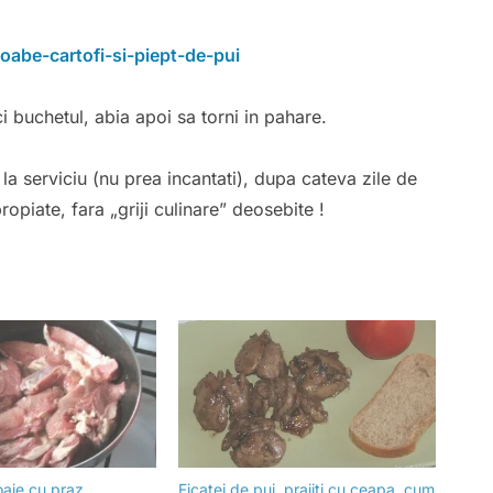
ci buchetul, abia apoi sa torni in pahare.
la serviciu (nu prea incantati), dupa cateva zile de
opiate, fara „griji culinare” deosebite !
aie cu praz,
Ficatei de pui, prajiti cu ceapa, cum