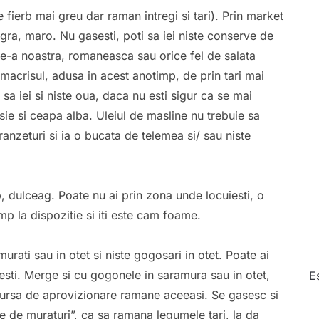
e fierb mai greu dar raman intregi si tari). Prin market
ra, maro. Nu gasesti, poti sa iei niste conserve de
e-a noastra, romaneasca sau orice fel de salata
 macrisul, adusa in acest anotimp, de prin tari mai
 sa iei si niste oua, daca nu esti sigur ca se mai
sie si ceapa alba. Uleiul de masline nu trebuie sa
ranzeturi si ia o bucata de telemea si/ sau niste
lb, dulceag. Poate nu ai prin zona unde locuiesti, o
mp la dispozitie si iti este cam foame.
urati sau in otet si niste gogosari in otet. Poate ai
asesti. Merge si cu gogonele in saramura sau in otet,
E
Sursa de aprovizionare ramane aceeasi. Se gasesc si
ile de muraturi”, ca sa ramana legumele tari, la da