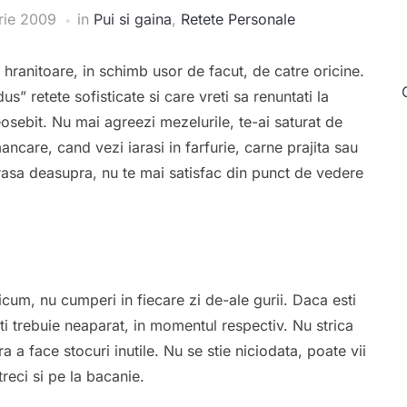
rie 2009
in
Pui si gaina
,
Retete Personale
hranitoare, in schimb usor de facut, de catre oricine.
us” retete sofisticate si care vreti sa renuntati la
osebit. Nu mai agreezi mezelurile, te-ai saturat de
ancare, cand vezi iarasi in farfurie, carne prajita sau
za rasa deasupra, nu te mai satisfac din punct de vedere
cum, nu cumperi in fiecare zi de-ale gurii. Daca esti
ti trebuie neaparat, in momentul respectiv. Nu strica
ra a face stocuri inutile. Nu se stie niciodata, poate vii
treci si pe la bacanie.