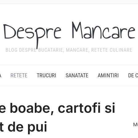
Despre Mancare
BLOG DESPRE BUCATARIE, MANCARE, RETETE CULINARE
A
RETETE
TRUCURI
SANATATE
AMINTIRI
DE 
e boabe, cartofi si
t de pui
Mu