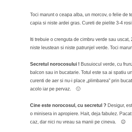
Toci marunt o ceapa alba, un morcov, o felie de tel
capia si niste ardei gras. Cureti de pielite 3-4 ro
Iti trebuie o crenguta de cimbru verde sau uscat, 
niste leustean si niste patrunjel verde. Toci maru
Secretul norocosului !
Busuiocul verde, cu frunza
balcon sau in bucatarie. Totul este sa ai spatiu un
curenti de aer si nu-i place „plimbarea” prin buca
acolo iar pe pervaz. 🙁
Cine este norocosul, cu secretul ?
Desigur, est
o minisera in apropiere. Hait, deja fabulez. Pacat
caz, dar nici nu vreau sa manii pe cineva. 😉