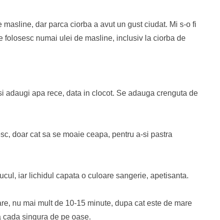
 masline, dar parca ciorba a avut un gust ciudat. Mi s-o fi
are folosesc numai ulei de masline, inclusiv la ciorba de
 si adaugi apa rece, data in clocot. Se adauga crenguta de
c, doar cat sa se moaie ceapa, pentru a-si pastra
sucul, iar lichidul capata o culoare sangerie, apetisanta.
uare, nu mai mult de 10-15 minute, dupa cat este de mare
a cada singura de pe oase.