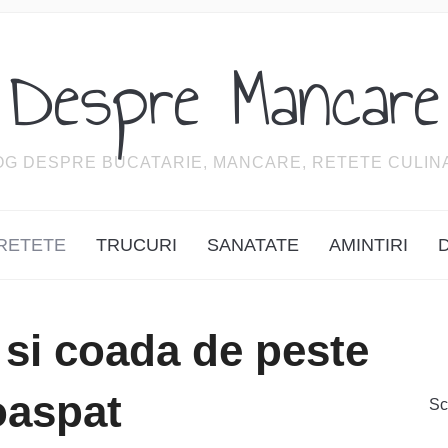
Despre Mancare
OG DESPRE BUCATARIE, MANCARE, RETETE CULIN
RETETE
TRUCURI
SANATATE
AMINTIRI
 si coada de peste
oaspat
Sc