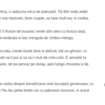
ina, o radacina mica de patrunjel. Tai felii niste ardei
sii mai maricele, bine coapte, sa lase mult suc in ciorba.
2-3 frunze de busuioc verde (din alea cu frunza lata),
nt verdeata si lasi crenguta de cimbru intrega.
 lata, creste foarte bine si delicat, intr-un ghiveci, in
de sa il pui si sa nu-l muti de colo-colo. E sensibil la
tarie, de pe pervaz pe dulap, apoi langa chiuveta si de
e vorba despre beneficiarul unei bucatarii generoase, cu
 ! Nu fac perte dintre cei cu adevarat norocosi, in acest