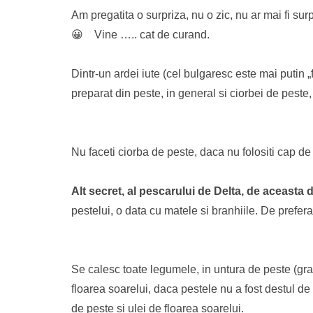
Am pregatita o surpriza, nu o zic, nu ar mai fi sur
😀 Vine ….. cat de curand.
Dintr-un ardei iute (cel bulgaresc este mai putin „f
preparat din peste, in general si ciorbei de peste,
Nu faceti ciorba de peste, daca nu folositi cap d
Alt secret, al pescarului de Delta, de aceasta d
pestelui, o data cu matele si branhiile. De prefe
Se calesc toate legumele, in untura de peste (gras
floarea soarelui, daca pestele nu a fost destul d
de peste si ulei de floarea soarelui.