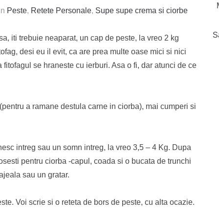
in
Peste
,
Retete Personale
,
Supe supe crema si ciorbe
S
asa, iti trebuie neaparat, un cap de peste, la vreo 2 kg
ag, desi eu il evit, ca are prea multe oase mici si nici
 fitofagul se hraneste cu ierburi. Asa o fi, dar atunci de ce
(pentru a ramane destula carne in ciorba), mai cumperi si
esc intreg sau un somn intreg, la vreo 3,5 – 4 Kg. Dupa
olosesti pentru ciorba -capul, coada si o bucata de trunchi
jeala sau un gratar.
e. Voi scrie si o reteta de bors de peste, cu alta ocazie.