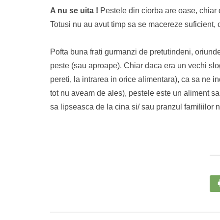
A nu se uita !
Pestele din ciorba are oase, chiar 
Totusi nu au avut timp sa se macereze suficient, c
Pofta buna frati gurmanzi de pretutindeni, oriund
peste (sau aproape). Chiar daca era un vechi slo
pereti, la intrarea in orice alimentara), ca sa 
tot nu aveam de ales), pestele este un aliment sa
sa lipseasca de la cina si/ sau pranzul familiilor 