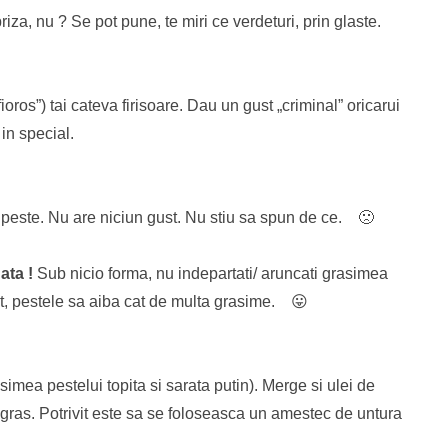
priza, nu ? Se pot pune, te miri ce verdeturi, prin glaste.
ioros”) tai cateva firisoare. Dau un gust „criminal” oricarui
 in special.
e peste. Nu are niciun gust. Nu stiu sa spun de ce. 🙁
ata !
Sub nicio forma, nu indepartati/ aruncati grasimea
rat, pestele sa aiba cat de multa grasime. 😛
imea pestelui topita si sarata putin). Merge si ulei de
e gras. Potrivit este sa se foloseasca un amestec de untura