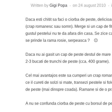
Written by
Gigi Popa
on
24 august 2010
Daca esti chitit sa faci o ciorba de peste, delicio
(crap romanesc sau somn). Merge si un cap de fitof
gustul pestelui nu te da afara din casa. Se zice ca
se prinde la rama rosie, serpeasca ? 😐
Daca nu ai gasit un cap de peste destul de mare 
2-3 bucati de trunchi de peste (cca. 400 grame).
Cel mai avantajos este sa cumperi un crap roman
ce il cureti de solzi si mate, transezi pestele si f
de peste (mai dinspre coada). Ramane si de o pra
A nu se confunda ciorba de peste cu borsul de pest