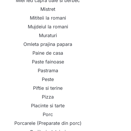
Miel ied capra oaie si berbec
Mistret
Mititeii la romani
Mujdeiul la romani
Muraturi
Omleta prajina papara
Paine de casa
Paste fainoase
Pastrama
Peste
Piftie si terine
Pizza
Placinte si tarte
Porc
Porcarele (Preparate din porc)