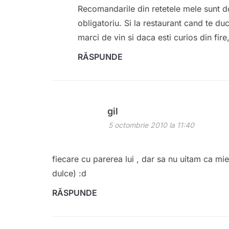
Recomandarile din retetele mele sunt do
obligatoriu. Si la restaurant cand te duc
marci de vin si daca esti curios din fire
RĂSPUNDE
gil
5 octombrie 2010 la 11:40
fiecare cu parerea lui , dar sa nu uitam ca m
dulce) :d
RĂSPUNDE