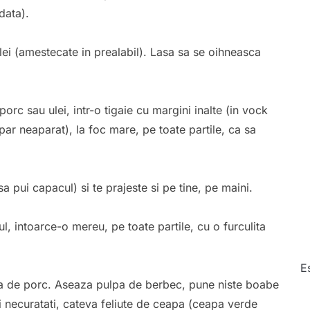
data).
lei (amestecate in prealabil). Lasa sa se oihneasca
orc sau ulei, intr-o tigaie cu margini inalte (in vock
ar neaparat), la foc mare, pe toate partile, ca sa
a pui capacul) si te prajeste si pe tine, pe maini.
l, intoarce-o mereu, pe toate partile, cu o furculita
E
ra de porc. Aseaza pulpa de berbec, pune niste boabe
oi necuratati, cateva feliute de ceapa (ceapa verde