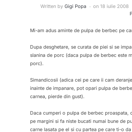
Written by
Gigi Popa
on
18 iulie 2008
Mi-am adus aminte de pulpa de berbec pe car
Dupa desghetare, se curata de piei si se impan
slanina de porc (daca pulpa de berbec este m
porc).
Simandicosii (adica cei pe care ii cam deranje
inainte de impanare, pot opari pulpa de berbec
carnea, pierde din gust).
Daca cumperi o pulpa de berbec proaspata, dez
pe margini si fa niste bucati numai bune de pu
carne lasata pe el si cu partea pe care ti-o d