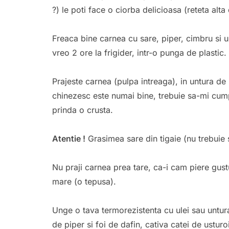
?) le poti face o ciorba delicioasa (reteta alta 
Freaca bine carnea cu sare, piper, cimbru si u
vreo 2 ore la frigider, intr-o punga de plastic.
Prajeste carnea (pulpa intreaga), in untura de p
chinezesc este numai bine, trebuie sa-mi cump
prinda o crusta.
Atentie !
Grasimea sare din tigaie (nu trebuie s
Nu praji carnea prea tare, ca-i cam piere gustu
mare (o tepusa).
Unge o tava termorezistenta cu ulei sau untu
de piper si foi de dafin, cativa catei de ustur