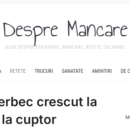
Despre Mancare
BLOG DESPRE BUCATARIE, MANCARE, RETETE CULINARE
A
RETETE
TRUCURI
SANATATE
AMINTIRI
DE 
erbec crescut la
 la cuptor
Mu