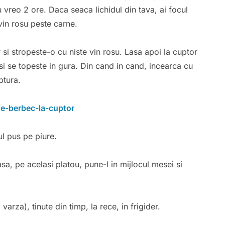
u vreo 2 ore. Daca seaca lichidul din tava, ai focul
vin rosu peste carne.
si stropeste-o cu niste vin rosu. Lasa apoi la cuptor
si se topeste in gura. Din cand in cand, incearca cu
ptura.
ul pus pe piure.
asa, pe acelasi platou, pune-l in mijlocul mesei si
varza), tinute din timp, la rece, in frigider.