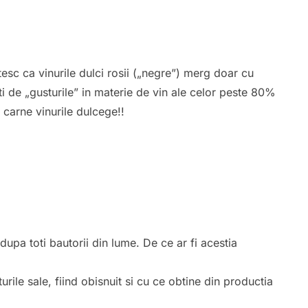
tesc ca vinurile dulci rosii („negre”) merg doar cu
ti de „gusturile” in materie de vin ale celor peste 80%
 carne vinurile dulcege!!
upa toti bautorii din lume. De ce ar fi acestia
turile sale, fiind obisnuit si cu ce obtine din productia