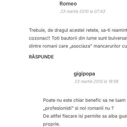
Romeo
23 martie 2010 la 07:43
Trebuie, de dragul acestei retete, sa-ti reamin
cozonac!! Toti bautorii din lume sunt bulversa
dintre romani care „asociaza” mancarurilor cu
RĂSPUNDE
gigipopa
23 martie 2010 la 18:58
Poate nu este chiar benefic sa ne luam d
„profesionisti” si noi romanii nu ?
De altfel fiecare isi permite sa aiba gus
proprie.