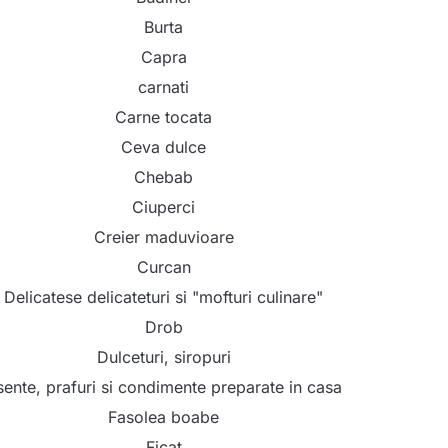
Burta
Capra
carnati
Carne tocata
Ceva dulce
Chebab
Ciuperci
Creier maduvioare
Curcan
Delicatese delicateturi si "mofturi culinare"
Drob
Dulceturi, siropuri
sente, prafuri si condimente preparate in casa
Fasolea boabe
Ficat