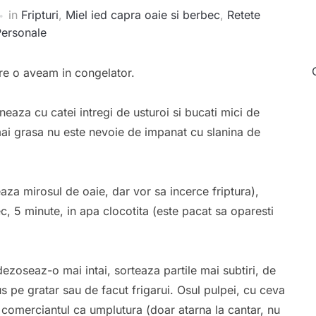
in
Fripturi
,
Miel ied capra oaie si berbec
,
Retete
Personale
e o aveam in congelator.
eaza cu catei intregi de usturoi si bucati mici de
ai grasa nu este nevoie de impanat cu slanina de
aza mirosul de oaie, dar vor sa incerce friptura),
, 5 minute, in apa clocotita (este pacat sa oparesti
oseaz-o mai intai, sorteaza partile mai subtiri, de
s pe gratar sau de facut frigarui. Osul pulpei, cu ceva
a comerciantul ca umplutura (doar atarna la cantar, nu