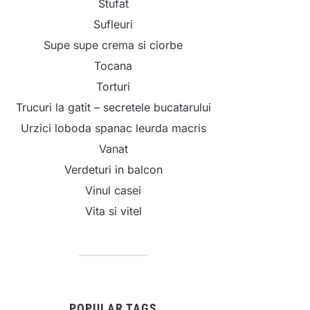
Stufat
Sufleuri
Supe supe crema si ciorbe
Tocana
Torturi
Trucuri la gatit – secretele bucatarului
Urzici loboda spanac leurda macris
Vanat
Verdeturi in balcon
Vinul casei
Vita si vitel
POPULAR TAGS