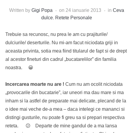
Written by
Gigi Popa
on
24 ianuarie 2013
in
Ceva
dulce
,
Retete Personale
Trebuie sa recunosc, nu prea le am cu prajiturile/
dulciurile/ deserturile. Nu mi-am facut niciodata griji in
aceasta privinta, sotia mea fiind titularul de fapt si de drept
al acestor fineturi din cadrul „bucatarelilor” din familia
noastra. 😀
Incercarea moarte nu are !
Cum nu am ocolit niciodata
„provocarile din bucatarie”, iar uneori ma dau mare si ma
inham si la astfel de preparate mai delicate, plecand de la
o idee mai veche de-a mea – daca intelegi ce mananci si
distingi gusturile, nu poate fi greu sa si prepari respectiva
reteta. 😕 Departe de mine gandul de a ma lansa