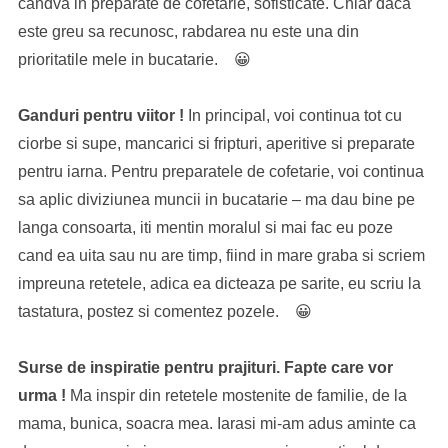
candva in preparate de cofetarie, sofisticate. Chiar daca
este greu sa recunosc, rabdarea nu este una din
prioritatile mele in bucatarie. 😀
Ganduri pentru viitor !
In principal, voi continua tot cu
ciorbe si supe, mancarici si fripturi, aperitive si preparate
pentru iarna. Pentru preparatele de cofetarie, voi continua
sa aplic diviziunea muncii in bucatarie – ma dau bine pe
langa consoarta, iti mentin moralul si mai fac eu poze
cand ea uita sau nu are timp, fiind in mare graba si scriem
impreuna retetele, adica ea dicteaza pe sarite, eu scriu la
tastatura, postez si comentez pozele. 😀
Surse de inspiratie pentru prajituri.
Fapte care vor
urma !
Ma inspir din retetele mostenite de familie, de la
mama, bunica, soacra mea. Iarasi mi-am adus aminte ca