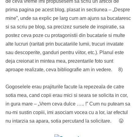
de ceva vreme imi propusesem sa scriu un articol de
prima pagina pe acest blog, plasat in sectiunea – „Despre
mine”, unde sa explic pe larg cum am ajuns sa bucataresc
si sa scriu pe blog, sa precizez sursele de inspiratie, sa
postez ceva poze cu protagonistii din bucatarie si multe
alte lucruri (raritati prin bucatariile lumii, trucuri invatate
sau descoperite, ganduri pentru viitor, etc.). Planul este
deja creionat in mintea mea, prezentarile foto sunt
aproape realizate, ceva bibliografie am in vedere. 8)
Gogoselele erau prajiturile facute la repezeala de catre
sotia mea, cand copii erau mici si seara se solicita in cor,
in gura mare – „Vrem ceva dulce ….. !” Cum nu puteam sa
nu-mi sustin copiii, imi asociam vocea cu a lor, iar efectul
nu intarzia sa apara, sotia percutand la solicitare. 😛