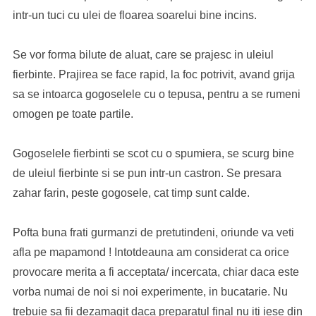
intr-un tuci cu ulei de floarea soarelui bine incins.
Se vor forma bilute de aluat, care se prajesc in uleiul
fierbinte. Prajirea se face rapid, la foc potrivit, avand grija
sa se intoarca gogoselele cu o tepusa, pentru a se rumeni
omogen pe toate partile.
Gogoselele fierbinti se scot cu o spumiera, se scurg bine
de uleiul fierbinte si se pun intr-un castron. Se presara
zahar farin, peste gogosele, cat timp sunt calde.
Pofta buna frati gurmanzi de pretutindeni, oriunde va veti
afla pe mapamond ! Intotdeauna am considerat ca orice
provocare merita a fi acceptata/ incercata, chiar daca este
vorba numai de noi si noi experimente, in bucatarie. Nu
trebuie sa fii dezamagit daca preparatul final nu iti iese din