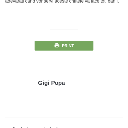
adevarati cand vor servi aceste chiftele va face toti banii.
PRINT
Gigi Popa