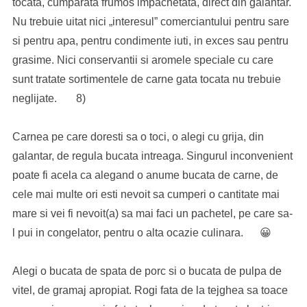
tocata, cumparata frumos impachetata, direct din galantar.
Nu trebuie uitat nici „interesul” comerciantului pentru sare
si pentru apa, pentru condimente iuti, in exces sau pentru
grasime. Nici conservantii si aromele speciale cu care
sunt tratate sortimentele de carne gata tocata nu trebuie
neglijate. 8)
Carnea pe care doresti sa o toci, o alegi cu grija, din
galantar, de regula bucata intreaga. Singurul inconvenient
poate fi acela ca alegand o anume bucata de carne, de
cele mai multe ori esti nevoit sa cumperi o cantitate mai
mare si vei fi nevoit(a) sa mai faci un pachetel, pe care sa-
l pui in congelator, pentru o alta ocazie culinara. 😀
Alegi o bucata de spata de porc si o bucata de pulpa de
vitel, de gramaj apropiat. Rogi fata de la tejghea sa toace