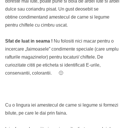
doreste mai iute, poate pune si boia de ardei iute si ardei
dulce sau coriandru pisat. Un gust deosebit se
obtine condimentand amestecul de carne si legume
pentru chiftele cu cimbru uscat.
Sfat de luat in seama !
Nu folositi nici macar pentru o
incercare „faimoasele” condimente speciale (care umplu
rafturile magazinelor) pentru tocaturi/ chiftele. De
curiozitate cititi pe eticheta si identificati E-urile,
conservantii, colorantii. 🙁
Cu o lingura iei amestecul de carne si legume si formezi
bilute, pe care le dai prin faina.