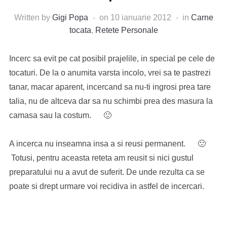
Written by
Gigi Popa
on
10 ianuarie 2012
in
Carne
tocata
,
Retete Personale
Incerc sa evit pe cat posibil prajelile, in special pe cele de
tocaturi. De la o anumita varsta incolo, vrei sa te pastrezi
tanar, macar aparent, incercand sa nu-ti ingrosi prea tare
talia, nu de altceva dar sa nu schimbi prea des masura la
camasa sau la costum. 🙂
A incerca nu inseamna insa a si reusi permanent. 🙁
Totusi, pentru aceasta reteta am reusit si nici gustul
preparatului nu a avut de suferit. De unde rezulta ca se
poate si drept urmare voi recidiva in astfel de incercari.