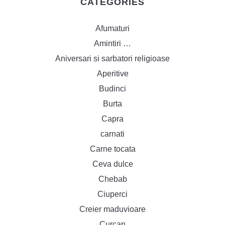
CATEGORIES
Afumaturi
Amintiri …
Aniversari si sarbatori religioase
Aperitive
Budinci
Burta
Capra
carnati
Carne tocata
Ceva dulce
Chebab
Ciuperci
Creier maduvioare
Curcan