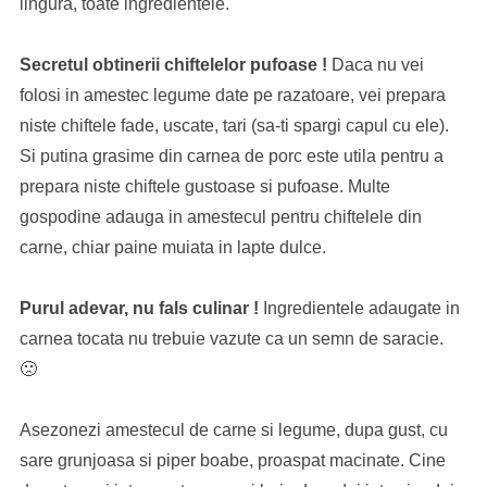
lingura, toate ingredientele.
Secretul obtinerii chiftelelor pufoase !
Daca nu vei
folosi in amestec legume date pe razatoare, vei prepara
niste chiftele fade, uscate, tari (sa-ti spargi capul cu ele).
Si putina grasime din carnea de porc este utila pentru a
prepara niste chiftele gustoase si pufoase. Multe
gospodine adauga in amestecul pentru chiftelele din
carne, chiar paine muiata in lapte dulce.
Purul adevar, nu fals culinar !
Ingredientele adaugate in
carnea tocata nu trebuie vazute ca un semn de saracie.
🙁
Asezonezi amestecul de carne si legume, dupa gust, cu
sare grunjoasa si piper boabe, proaspat macinate. Cine