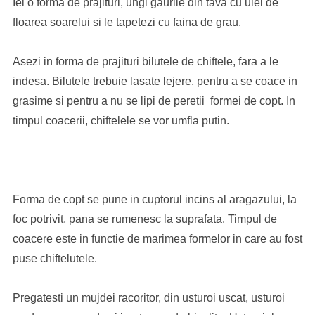
Iei o forma de prajituri, ungi gaurile din tava cu ulei de
floarea soarelui si le tapetezi cu faina de grau.
Asezi in forma de prajituri bilutele de chiftele, fara a le
indesa. Bilutele trebuie lasate lejere, pentru a se coace in
grasime si pentru a nu se lipi de peretii formei de copt. In
timpul coacerii, chiftelele se vor umfla putin.
Forma de copt se pune in cuptorul incins al aragazului, la
foc potrivit, pana se rumenesc la suprafata. Timpul de
coacere este in functie de marimea formelor in care au fost
puse chiftelutele.
Pregatesti un mujdei racoritor, din usturoi uscat, usturoi