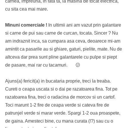
carnea, impreuna, in fata ta, la masina de tocat electrica,
cu sita cea mai mare.
Minuni comerciale !
In ultimii ani am vazut prin galantare
si carne de pui sau carne de curcan, tocata. Sincer ? Nu
am indraznit inca, sa cumpara asa ceva, deoarece mi-am
amintit ca pasarile au si ghiare, gaturi, pielite, mate. Nu de
altceva dar prea sunt pline galantarele cu pulpe si piept
de pasare, mai rar cu tacamuri. 😕
Ajuns(a) fericit(a) in bucataria proprie, treci la treaba.
Cureti o ceapa uscata si o dai pe razatoarea fina. Tot pe
razatoarea fina, treci o radacina de morcov si un cartof.
Toci marunt 1-2 fire de ceapa verde si cateva fire de
patrunjel verde si marar verde. Spargi 1-2 oua proaspete,
de gaina. Amesteci bine, cu mana curata (!?) sau cu o