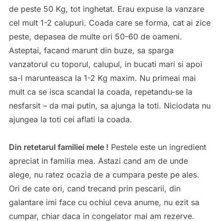
de peste 50 Kg, tot inghetat. Erau expuse la vanzare
cel mult 1-2 calupuri. Coada care se forma, cat ai zice
peste, depasea de multe ori 50-60 de oameni.
Asteptai, facand marunt din buze, sa sparga
vanzatorul cu toporul, calupul, in bucati mari si apoi
sa-l marunteasca la 1-2 Kg maxim. Nu primeai mai
mult ca se isca scandal la coada, repetandu-se la
nesfarsit – da mai putin, sa ajunga la toti. Niciodata nu
ajungea la toti cei aflati la coada.
Din retetarul familiei mele !
Pestele este un ingredient
apreciat in familia mea. Astazi cand am de unde
alege, nu ratez ocazia de a cumpara peste pe ales.
Ori de cate ori, cand trecand prin pescarii, din
galantare imi face cu ochiul ceva anume, nu ezit sa
cumpar, chiar daca in congelator mai am rezerve.