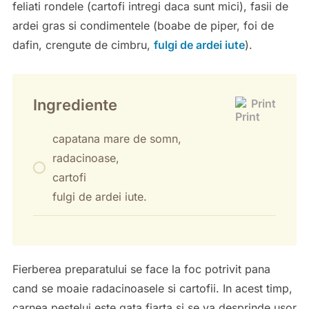
feliati rondele (cartofi intregi daca sunt mici), fasii de
ardei gras si condimentele (boabe de piper, foi de
dafin, crengute de cimbru,
fulgi de ardei iute
).
Ingrediente
Print
capatana mare de somn,
radacinoase,
cartofi
fulgi de ardei iute.
Fierberea preparatului se face la foc potrivit pana
cand se moaie radacinoasele si cartofii. In acest timp,
carnea pestelui este gata fiarta si se va desprinde usor