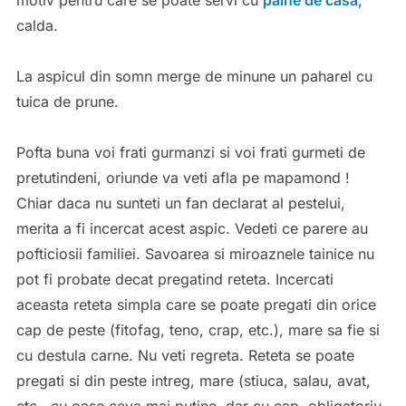
motiv pentru care se poate servi cu
paine de casa
,
calda.
La aspicul din somn merge de minune un paharel cu
tuica de prune.
Pofta buna voi frati gurmanzi si voi frati gurmeti de
pretutindeni, oriunde va veti afla pe mapamond !
Chiar daca nu sunteti un fan declarat al pestelui,
merita a fi incercat acest aspic. Vedeti ce parere au
pofticiosii familiei. Savoarea si miroaznele tainice nu
pot fi probate decat pregatind reteta. Incercati
aceasta reteta simpla care se poate pregati din orice
cap de peste (fitofag, teno, crap, etc.), mare sa fie si
cu destula carne. Nu veti regreta. Reteta se poate
pregati si din peste intreg, mare (stiuca, salau, avat,