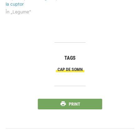
la cuptor
În „Legume”
TAGS
CAP DE SOMN
PRINT