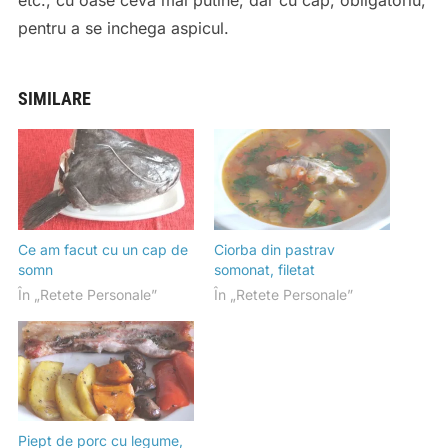
etc., cu oase ceva mai putine, dar cu cap, obligatoriu,
pentru a se inchega aspicul.
SIMILARE
Ce am facut cu un cap de
Ciorba din pastrav
somn
somonat, filetat
În „Retete Personale”
În „Retete Personale”
Piept de porc cu legume,