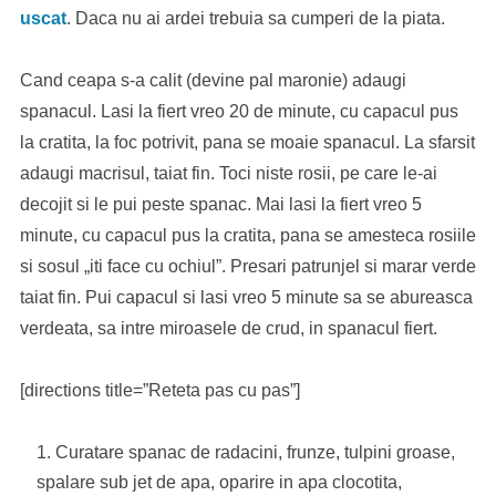
uscat
. Daca nu ai ardei trebuia sa cumperi de la piata.
Cand ceapa s-a calit (devine pal maronie) adaugi
spanacul. Lasi la fiert vreo 20 de minute, cu capacul pus
la cratita, la foc potrivit, pana se moaie spanacul. La sfarsit
adaugi macrisul, taiat fin. Toci niste rosii, pe care le-ai
decojit si le pui peste spanac. Mai lasi la fiert vreo 5
minute, cu capacul pus la cratita, pana se amesteca rosiile
si sosul „iti face cu ochiul”. Presari patrunjel si marar verde
taiat fin. Pui capacul si lasi vreo 5 minute sa se abureasca
verdeata, sa intre miroasele de crud, in spanacul fiert.
[directions title=”Reteta pas cu pas”]
Curatare spanac de radacini, frunze, tulpini groase,
spalare sub jet de apa, oparire in apa clocotita,