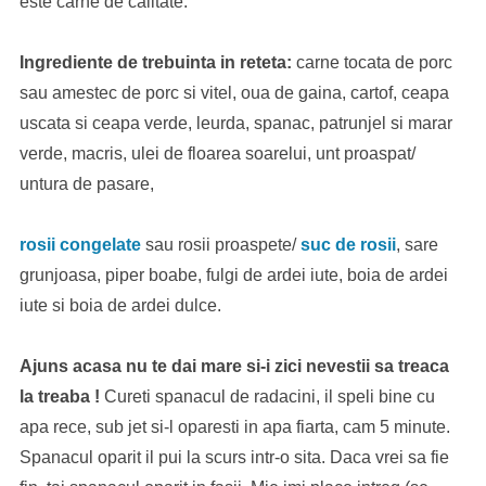
este carne de calitate.
Ingrediente de trebuinta in reteta:
carne tocata de porc
sau amestec de porc si vitel, oua de gaina, cartof, ceapa
uscata si ceapa verde, leurda, spanac, patrunjel si marar
verde, macris, ulei de floarea soarelui, unt proaspat/
untura de pasare,
rosii congelate
sau rosii proaspete/
suc de rosii
, sare
grunjoasa, piper boabe, fulgi de ardei iute, boia de ardei
iute si boia de ardei dulce.
Ajuns acasa nu te dai mare si-i zici nevestii sa treaca
la treaba !
Cureti spanacul de radacini, il speli bine cu
apa rece, sub jet si-l oparesti in apa fiarta, cam 5 minute.
Spanacul oparit il pui la scurs intr-o sita. Daca vrei sa fie