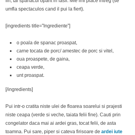
fin, tai spanacul oparit in fasii. Mie imi place intreg (se
umfla spectaculos cand il pui la fiert).
[ingredients title=”Ingrediente”]
o poala de spanac proaspat,
carne tocata de porc/ amestec de porc si vitel,
oua proaspete, de gaina,
ceapa verde,
unt proaspat.
[/ingredients]
Pui intr-o cratita niste ulei de floarea soarelui si prajesti
niste ceapa (verde si veche, taiata felii fine). Cauti prin
congelator daca mai ai ardei gras, tocat felii, de asta
toamna. Pui sare, piper si cateva firisoare de
ardei iute