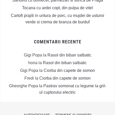
Sandvis cu dovlecei, parmezan si sunca de Praga
Tocana cu ardei copt, din pulpa de vitel
Cartofi prajiti in untura de porc, cu mujdei de usturoi
verde si crema de branza de burduf
COMENTARII RECENTE
Gigi Popa
la
Rasol din biban salbatic
horia
la
Rasol din biban salbatic
Gigi Popa
la
Ciorba din capete de somon
Fredi
la
Ciorba din capete de somon
Gheorghe Popa
la
Pastrav somonat cu legume la gril-
ul cuptorului electric