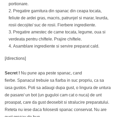
portionare.
Pregatire garnitura din spanac din ceapa tocata,
feliute de ardei gras, macris, patrunjel si marar, leurda,
rosii decojite/ suc de rosii. Fierbere ingrediente.
Pregatire amestec de carne tocata, legume, oua si
verdeata pentru chiftele. Prajire chiftele.
Asamblare ingrediente si servire preparat cald.
[/directions]
Secret !
Nu pune apa peste spanac, cand
fierbe. Spanacul trebuie sa fiarba in suc propriu, ca sa
iasa gustos. Poti sa adaugi dupa gust, o lingura de untura
de pasare/ un bot (un guguloi cam cat o nuca) de unt
proaspat, care da gust deosebit si stralucire preparatului.
Reteta nu iese daca folosesti spanac conservat. Nu are
gust grozav de bun.