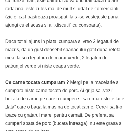
cu frunze mari, este batran. Nu va bucurati daca nu are
radacina, este cules mai de mult si udat de comercianti
(zic ei ca-l pastreaza proaspat, fals -se vestejeste pana
ajungi cu el acasa si ai „discutii” cu consoarta).
Daca tot ai ajuns in piata, cumpara si vreo 2 legaturi de
macris, da un gust deosebit spanacului gatit dupa reteta
mea. Ia si o legatura de marar verde, 2 legaturi de
patrunjel verde si niste ceapa verde.
Ce carne tocata cumparam ?
Mergi pe la macelarie si
cumpara niste carne tocata de porc. Ai grija sa „vezi”
bucata de carne pe care o cumperi si sa urmaresti ce face
„fata” care o baga la masina de tocat carne. Cere-i sa ti-o
toace cu gratarul mare, pentru carnati. De preferat sa
cumperi spata de porc (bucata intreaga), nu este grasa si