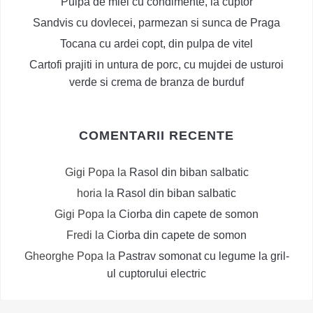
Pulpa de miel cu condimente, la cuptor
Sandvis cu dovlecei, parmezan si sunca de Praga
Tocana cu ardei copt, din pulpa de vitel
Cartofi prajiti in untura de porc, cu mujdei de usturoi
verde si crema de branza de burduf
COMENTARII RECENTE
Gigi Popa
la
Rasol din biban salbatic
horia
la
Rasol din biban salbatic
Gigi Popa
la
Ciorba din capete de somon
Fredi
la
Ciorba din capete de somon
Gheorghe Popa
la
Pastrav somonat cu legume la gril-
ul cuptorului electric