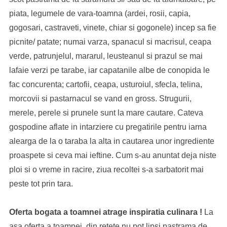
piata, legumele de vara-toamna (ardei, rosii, capia,
gogosari, castraveti, vinete, chiar si gogonele) incep sa fie
picnite/ patate; numai varza, spanacul si macrisul, ceapa
verde, patrunjelul, mararul, leusteanul si prazul se mai
lafaie verzi pe tarabe, iar capatanile albe de conopida le
fac concurenta; cartofii, ceapa, usturoiul, sfecla, telina,
morcovii si pastarnacul se vand en gross. Strugurii,
merele, perele si prunele sunt la mare cautare. Cateva
gospodine aflate in intarziere cu pregatirile pentru iarna
alearga de la o taraba la alta in cautarea unor ingrediente
proaspete si ceva mai ieftine. Cum s-au anuntat deja niste
ploi si o vreme in racire, ziua recoltei s-a sarbatorit mai
peste tot prin tara.
Oferta bogata a toamnei atrage inspiratia culinara !
La
asa oferta a toamnei, din retete nu pot lipsi pastrama de