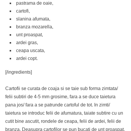
pastrama de oaie,
cartofi,
slanina afumata,
branza mozarella,
unt proaspat,
ardei gras,
ceapa uscata,
ardei copt.
[/ingredients]
Cartofii se curata de coaja si se taie sub forma zimtata/
felii subtiri de 4-5 mm grosime, fara a se duce taietura
pana jos/ fara a se patrunde cartoful de tot. In zimti/
taietura se introduc felii de afumatura, taiate subtire cu un
cutit bine ascutit, rondele de ceapa, felii de ardei, felii de
branza. Deasupra cartofilor se pun bucati de unt proaspat.