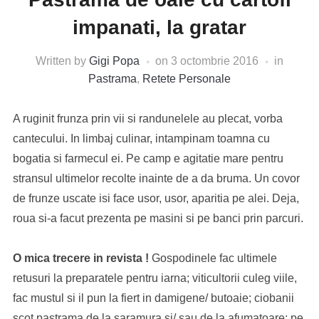
impanati, la gratar
Written by
Gigi Popa
on
3 octombrie 2016
in
Pastrama
,
Retete Personale
A ruginit frunza prin vii si randunelele au plecat, vorba
cantecului. In limbaj culinar, intampinam toamna cu
bogatia si farmecul ei. Pe camp e agitatie mare pentru
stransul ultimelor recolte inainte de a da bruma. Un covor
de frunze uscate isi face usor, usor, aparitia pe alei. Deja,
roua si-a facut prezenta pe masini si pe banci prin parcuri.
O mica trecere in revista !
Gospodinele fac ultimele
retusuri la preparatele pentru iarna; viticultorii culeg viile,
fac mustul si il pun la fiert in damigene/ butoaie; ciobanii
scot pastrama de la saramura si/ sau de la afumatoare; pe