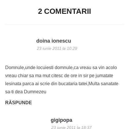
2 COMENTARII
doina ionescu
23 iunie 2011 la 10:29
Domnule,unde locuiesti domnule,ca vreau sa vin acolo
vreau chiar sa ma mut citesc de ore in sir pe jumatate
lesinata parca ai scrie din bucataria tatei,Multa sanatate
sa-ti dea Dumnezeu
RĂSPUNDE
gigipopa
23 iunie 2011 la 18:37