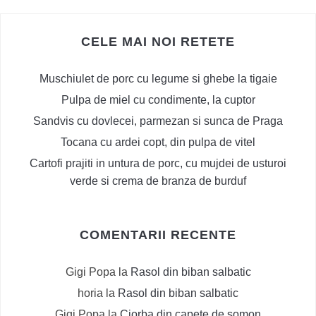
CELE MAI NOI RETETE
Muschiulet de porc cu legume si ghebe la tigaie
Pulpa de miel cu condimente, la cuptor
Sandvis cu dovlecei, parmezan si sunca de Praga
Tocana cu ardei copt, din pulpa de vitel
Cartofi prajiti in untura de porc, cu mujdei de usturoi
verde si crema de branza de burduf
COMENTARII RECENTE
Gigi Popa
la
Rasol din biban salbatic
horia
la
Rasol din biban salbatic
Gigi Popa
la
Ciorba din capete de somon