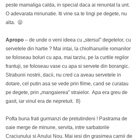
peste mamaliga calda, in special daca ai renuntat la unt.
O adevarata minunatie. Iti vine sa te lingi pe degete, nu
alta. 😛
Apropo
– de unde o veni ideea cu „stersul” degetelor, cu
servetele din hartie ? Mai intai, la chiolhanurile romanilor
se foloseau boluri cu apa, mai tarziu, pe la curtile regilor
frantuji, se foloseau vase cu apa si servete din borangic.
Strabunii nostrii, dacii, nu cred ca aveau servetele in
dotare, cel putin asa se vede prin filme, cand se curatau
pe degete, prin „mangaierea” straielor. Apa era greu de
gasit, iar vinul era de nepretuit. 8)
Pofta buna frati gurmanzi de pretutindeni ! Pastrama de
oaie merge de minune, servita, intre sarbatorile
Craciunului si Anului Nou. Mai iesi din grasimea carnii de