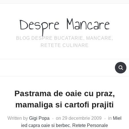
Despre Mancare
BLOG DESPRE BUCATARIE, MANCARE,
RETETE CULINARE
Pastrama de oaie cu praz,
mamaliga si cartofi prajiti
Written by
Gigi Popa
on
29 decembrie 2009
in
Miel
ied capra oaie si berbec
,
Retete Personale