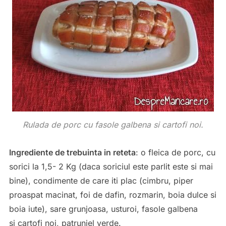
Rulada de porc cu fasole galbena si cartofi noi.
Ingrediente de trebuinta in reteta
: o fleica de porc, cu
sorici la 1,5- 2 Kg (daca soriciul este parlit este si mai
bine), condimente de care iti plac (cimbru, piper
proaspat macinat, foi de dafin, rozmarin, boia dulce si
boia iute), sare grunjoasa, usturoi, fasole galbena
si cartofi noi, patrunjel verde.