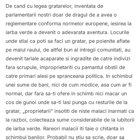
De cand cu legea gratarelor, inventata de
parlamentarii nostri doar de dragul de a avea o
reglementare conforma normelor europene, iesirea la
iarba verde a devenit o adevarata aventura. Locurile
unde stiai ca poti sa faci un gratar, pe poienite aflate
pe malul raului, de altfel bun al intregii comunitati, au
devenit tarlale acaparate si ingradite de catre indivizi
fara scrupule, improprietariti cu pamantul obstii de
catre primari alesi pe spranceana politica. In schimbul
unei sume de bani, nici de cum modice, asa cum ar fi
normal, dar fara sa-ti ofere in schimb nici macar un
cos de gunoi unde sa-ti lasi punga cu resturile de la
gratar, „proprietarii” insotiti de niste malaci inarmati ca
la razboi, colecteaza sume considerabile de la iubitorii
de iarba verde. Rareori malacii iti taie o chitanta in
schimbul banilor. Probabil nu stiu sa scrie, doar sa