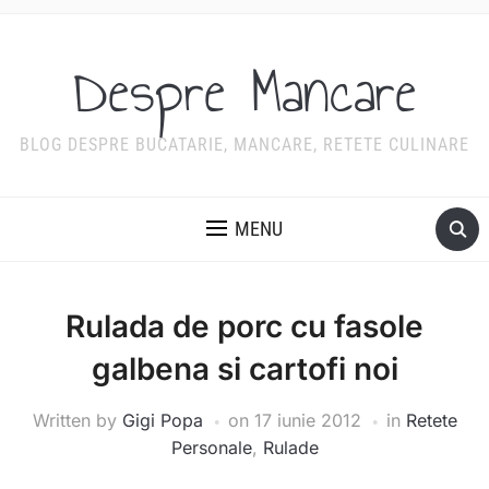
Despre Mancare
BLOG DESPRE BUCATARIE, MANCARE, RETETE CULINARE
MENU
Rulada de porc cu fasole
galbena si cartofi noi
Written by
Gigi Popa
on
17 iunie 2012
in
Retete
Personale
,
Rulade