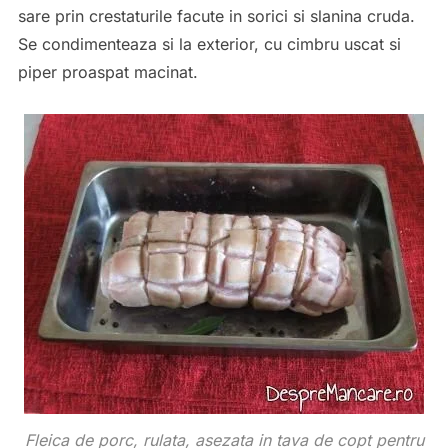
sare prin crestaturile facute in sorici si slanina cruda.
Se condimenteaza si la exterior, cu cimbru uscat si
piper proaspat macinat.
Fleica de porc, rulata, asezata in tava de copt pentru