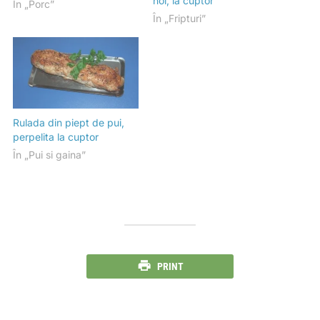
noi, la cuptor
În „Porc”
În „Fripturi”
Rulada din piept de pui,
perpelita la cuptor
În „Pui si gaina”
PRINT