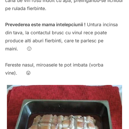
cana de vin rosu indoit cu apa, prelingandu-se lichidul
pe rulada fierbinte.
Prevederea este mama intelepciunii !
Untura incinsa
din tava, la contactul brusc cu vinul rece poate
produce alti aburi fierbinti, care te parlesc pe
maini. 🙁
Fereste nasul, miroasele te pot imbata (vorba
vine). 😛