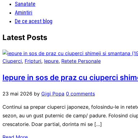
Sanatate
Amintiri
De ce acest blog
Latest Posts
Ciuperci
,
Fripturi
,
Iepure
,
Retete Personale
Iepure in sos de praz cu ciuperci shim
23 mai 2026
by
Gigi Popa
0 comments
Continui sa prepar ciuperci japoneze, folosindu-le in retet
sezon, au un gust puternic de camp/ padure. Folosind ciuper
crescatorie. Doar partial, dorinta mi se […]
Read More