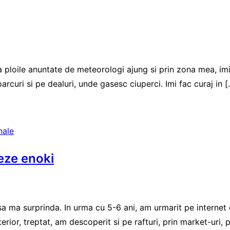
aca ploile anuntate de meteorologi ajung si prin zona mea, im
parcuri si pe dealuri, unde gasesc ciuperci. Imi fac curaj in 
nale
neze enoki
sa ma surprinda. In urma cu 5-6 ani, am urmarit pe internet
Ulterior, treptat, am descoperit si pe rafturi, prin market-ur