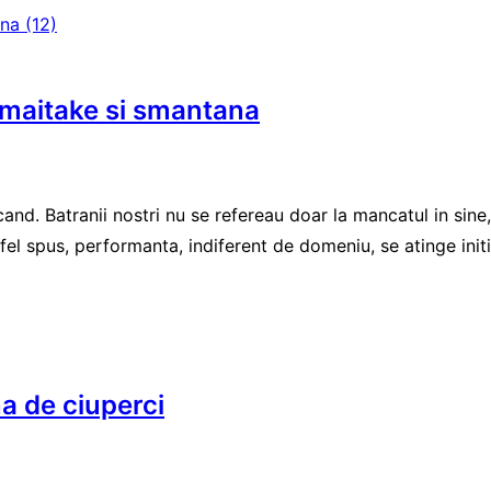
i maitake si smantana
d. Batranii nostri nu se refereau doar la mancatul in sine, c
el spus, performanta, indiferent de domeniu, se atinge initia
na de ciuperci