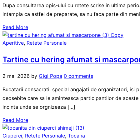
Dupa consultarea opis-ului cu retete scrise in ultima perioa
intampla ca astfel de preparate, sa nu faca parte din meniu
Read More
Aperitive
,
Retete Personale
Tartine cu hering afumat si mascarp
2 mai 2026
by
Gigi Popa
0 comments
Bucatarii consacrati, special angajati de organizatori, isi p
deosebite care sa le aminteasca participantilor de aceste in
incinta unde se orgnizeaza […]
Read More
Ciuperci
,
Retete Personale
,
Tocana