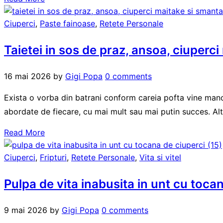
Ciuperci
,
Paste fainoase
,
Retete Personale
Taietei in sos de praz, ansoa, ciuperc
16 mai 2026
by
Gigi Popa
0 comments
Exista o vorba din batrani conform careia pofta vine mancan
abordate de fiecare, cu mai mult sau mai putin succes. Altf
Read More
Ciuperci
,
Fripturi
,
Retete Personale
,
Vita si vitel
Pulpa de vita inabusita in unt cu toca
9 mai 2026
by
Gigi Popa
0 comments