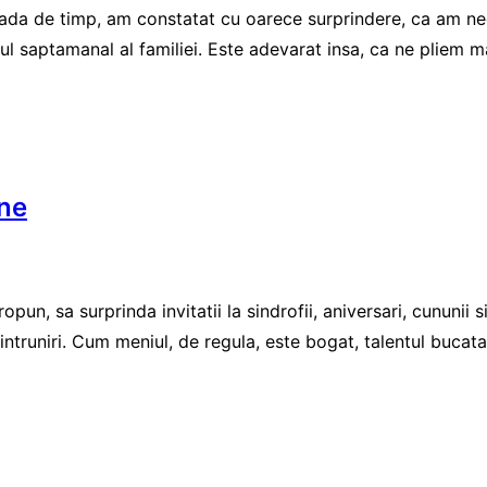
da de timp, am constatat cu oarece surprindere, ca am neglija
l saptamanal al familiei. Este adevarat insa, ca ne pliem ma
one
ropun, sa surprinda invitatii la sindrofii, aniversari, cununii
truniri. Cum meniul, de regula, este bogat, talentul bucataril