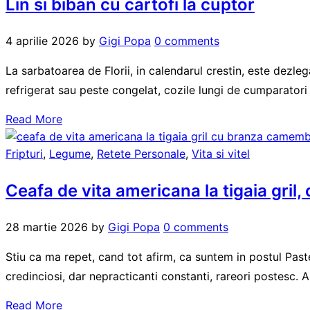
Lin si biban cu cartofi la cuptor
4 aprilie 2026
by
Gigi Popa
0 comments
La sarbatoarea de Florii, in calendarul crestin, este dezleg
refrigerat sau peste congelat, cozile lungi de cumparatori a
Read More
Fripturi
,
Legume
,
Retete Personale
,
Vita si vitel
Ceafa de vita americana la tigaia gri
28 martie 2026
by
Gigi Popa
0 comments
Stiu ca ma repet, cand tot afirm, ca suntem in postul Pastelui
credinciosi, dar nepracticanti constanti, rareori postesc. A
Read More