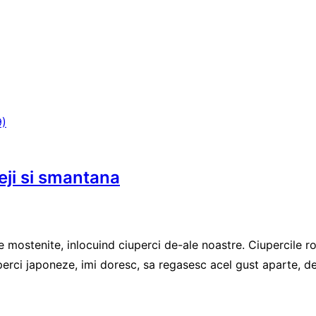
eji si smantana
e mostenite, inlocuind ciuperci de-ale noastre. Ciupercile ro
ci japoneze, imi doresc, sa regasesc acel gust aparte, de sa