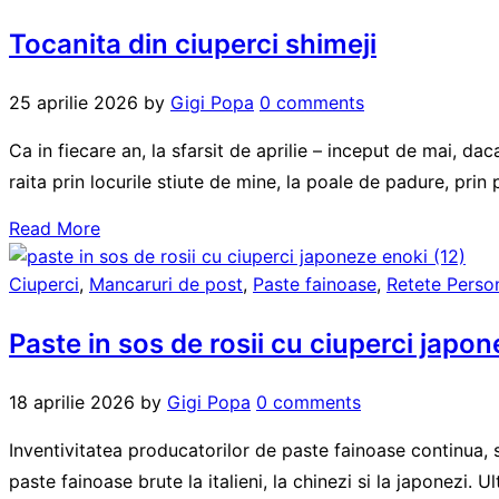
Tocanita din ciuperci shimeji
25 aprilie 2026
by
Gigi Popa
0 comments
Ca in fiecare an, la sfarsit de aprilie – inceput de mai, d
raita prin locurile stiute de mine, la poale de padure, prin 
Read More
Ciuperci
,
Mancaruri de post
,
Paste fainoase
,
Retete Perso
Paste in sos de rosii cu ciuperci japo
18 aprilie 2026
by
Gigi Popa
0 comments
Inventivitatea producatorilor de paste fainoase continua, 
paste fainoase brute la italieni, la chinezi si la japonezi. 