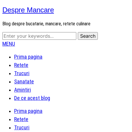
Despre Mancare
Blog despre bucatarie, mancare, retete culinare
MENU
Prima pagina
Retete
Trucuri
Sanatate
Amintiri
De ce acest blog
Prima pagina
Retete
Trucuri