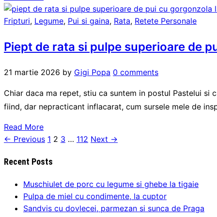
Fripturi
,
Legume
,
Pui si gaina
,
Rata
,
Retete Personale
Piept de rata si pulpe superioare de pu
21 martie 2026
by
Gigi Popa
0 comments
Chiar daca ma repet, stiu ca suntem in postul Pastelui si
fiind, dar nepracticant inflacarat, cum sursele mele de ins
Read More
← Previous
1
2
3
…
112
Next →
Paginație
articole
Recent Posts
Muschiulet de porc cu legume si ghebe la tigaie
Pulpa de miel cu condimente, la cuptor
Sandvis cu dovlecei, parmezan si sunca de Praga