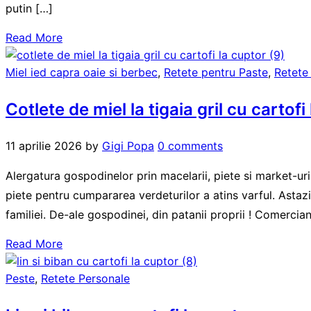
putin […]
Read More
Miel ied capra oaie si berbec
,
Retete pentru Paste
,
Retete
Cotlete de miel la tigaia gril cu cartofi
11 aprilie 2026
by
Gigi Popa
0 comments
Alergatura gospodinelor prin macelarii, piete si market-ur
piete pentru cumpararea verdeturilor a atins varful. Astaz
familiei. De-ale gospodinei, din patanii proprii ! Comerciant
Read More
Peste
,
Retete Personale