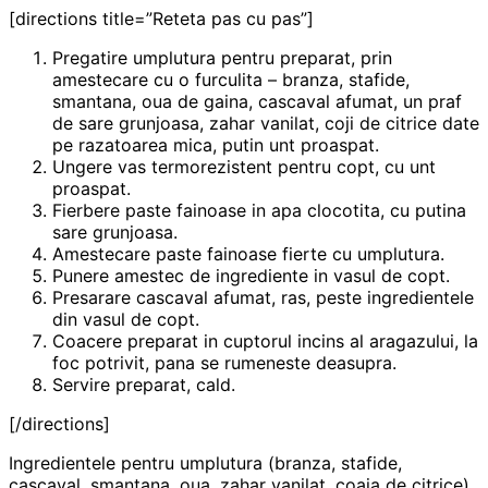
[directions title=”Reteta pas cu pas”]
Pregatire umplutura pentru preparat, prin
amestecare cu o furculita – branza, stafide,
smantana, oua de gaina, cascaval afumat, un praf
de sare grunjoasa, zahar vanilat, coji de citrice date
pe razatoarea mica, putin unt proaspat.
Ungere vas termorezistent pentru copt, cu unt
proaspat.
Fierbere paste fainoase in apa clocotita, cu putina
sare grunjoasa.
Amestecare paste fainoase fierte cu umplutura.
Punere amestec de ingrediente in vasul de copt.
Presarare cascaval afumat, ras, peste ingredientele
din vasul de copt.
Coacere preparat in cuptorul incins al aragazului, la
foc potrivit, pana se rumeneste deasupra.
Servire preparat, cald.
[/directions]
Ingredientele pentru umplutura (branza, stafide,
cascaval, smantana, oua, zahar vanilat, coaja de citrice)