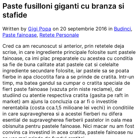
Paste fusilloni giganti cu branza si
stafide
Written by
Gigi Popa
on
20 septembrie 2016
in
Budinci
,
Paste fainoase
,
Retete Personale
Cred ca am recunoscut si anterior, prin retetele deja
scrise, in care ingrediente principale folosite sunt pastele
fainoase, ca imi plac preparatele cu acestea cu conditia
sa fie de buna calitate atat pastele cat si celelalte
ingrediente secundare folosite, iar pastele sa se poata
fierbe in apa clocotita fara a se prinde de cratita. Intr-un
timp, ma batea gandul sa cumpar o cratita speciala de
fiert paste fainoase (vazuta prin niste reclame), dar
studiind cu atentie respectiva cratita (gasita pe raft in
market) am ajuns la concluzia ca ar fi o investitie
nerentabila (costa cca.1,5 milioane lei vechi) in conditiile
in care supravegherea si a acestei fierberi nu difera
esential de supravegherea fierberii pastelor in oala mea
obisnuita pentru pastele fainoase. Nici macar nu am fost
convins ca investind in acea cratita, pastele fainoase nu