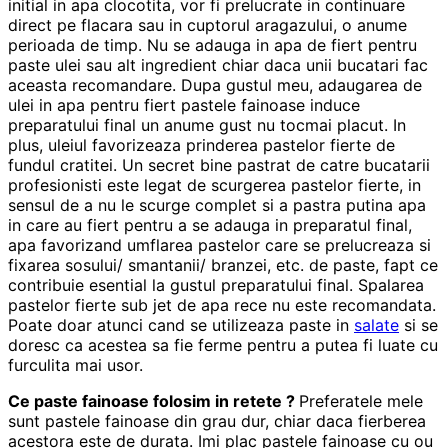
initial in apa clocotita, vor fi prelucrate in continuare
direct pe flacara sau in cuptorul aragazului, o anume
perioada de timp. Nu se adauga in apa de fiert pentru
paste ulei sau alt ingredient chiar daca unii bucatari fac
aceasta recomandare. Dupa gustul meu, adaugarea de
ulei in apa pentru fiert pastele fainoase induce
preparatului final un anume gust nu tocmai placut. In
plus, uleiul favorizeaza prinderea pastelor fierte de
fundul cratitei. Un secret bine pastrat de catre bucatarii
profesionisti este legat de scurgerea pastelor fierte, in
sensul de a nu le scurge complet si a pastra putina apa
in care au fiert pentru a se adauga in preparatul final,
apa favorizand umflarea pastelor care se prelucreaza si
fixarea sosului/ smantanii/ branzei, etc. de paste, fapt ce
contribuie esential la gustul preparatului final. Spalarea
pastelor fierte sub jet de apa rece nu este recomandata.
Poate doar atunci cand se utilizeaza paste in
salate
si se
doresc ca acestea sa fie ferme pentru a putea fi luate cu
furculita mai usor.
Ce paste fainoase folosim in retete ?
Preferatele mele
sunt pastele fainoase din grau dur, chiar daca fierberea
acestora este de durata. Imi plac pastele fainoase cu ou