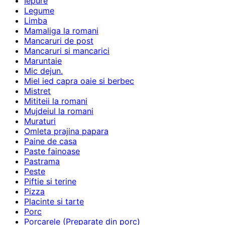
Iepure
Legume
Limba
Mamaliga la romani
Mancaruri de post
Mancaruri si mancarici
Maruntaie
Mic dejun.
Miel ied capra oaie si berbec
Mistret
Mititeii la romani
Mujdeiul la romani
Muraturi
Omleta prajina papara
Paine de casa
Paste fainoase
Pastrama
Peste
Piftie si terine
Pizza
Placinte si tarte
Porc
Porcarele (Preparate din porc)