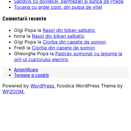
Sandvis cu dovlecei, parmezan si sunca de Praga
Tocana cu ardei copt, din pulpa de vitel
Comentarii recente
Gigi Popa
la
Rasol din biban salbatic
horia
la
Rasol din biban salbatic
Gigi Popa
la
Ciorba din capete de somon
Fredi
la
Ciorba din capete de somon
Gheorghe Popa
la
Pastrav somonat cu legume la
gril-ul cuptorului electric
Autentificare
Termene si conditii
Powered by
WordPress.
Foodica WordPress Theme by
WPZOOM.