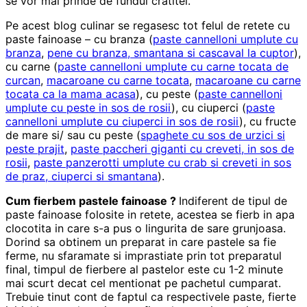
se vor mai prinde de fundul cratitei.
Pe acest blog culinar se regasesc tot felul de retete cu
paste fainoase – cu branza (
paste cannelloni umplute cu
branza
,
pene cu branza, smantana si cascaval la cuptor
),
cu carne (
paste cannelloni umplute cu carne tocata de
curcan
,
macaroane cu carne tocata
,
macaroane cu carne
tocata ca la mama acasa
), cu peste (
paste cannelloni
umplute cu peste in sos de rosii
), cu ciuperci (
paste
cannelloni umplute cu ciuperci in sos de rosii
), cu fructe
de mare si/ sau cu peste (
spaghete cu sos de urzici si
peste prajit
,
paste paccheri giganti cu creveti, in sos de
rosii
,
paste panzerotti umplute cu crab si creveti in sos
de praz, ciuperci si smantana
).
Cum fierbem pastele fainoase ?
Indiferent de tipul de
paste fainoase folosite in retete, acestea se fierb in apa
clocotita in care s-a pus o lingurita de sare grunjoasa.
Dorind sa obtinem un preparat in care pastele sa fie
ferme, nu sfaramate si imprastiate prin tot preparatul
final, timpul de fierbere al pastelor este cu 1-2 minute
mai scurt decat cel mentionat pe pachetul cumparat.
Trebuie tinut cont de faptul ca respectivele paste, fierte