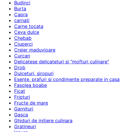
Budinci
Burta
Capra
carnati
Carne tocata
Ceva dulce
Chebab
Ciuperci
Creier maduvioare
Curcan
Delicatese delicateturi si "mofturi culinare"
Drob
Dulceturi, siropuri
Esente, prafuri si condimente preparate in casa
Fasolea boabe
Ficat
Fripturi
Fructe de mare
Garnituri
Gasca
Ghiduri de initiere culinara
Gratineuri