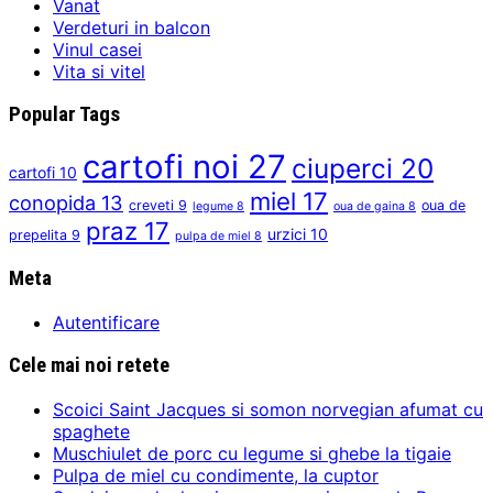
Vanat
Verdeturi in balcon
Vinul casei
Vita si vitel
Popular Tags
cartofi noi
27
ciuperci
20
cartofi
10
miel
17
conopida
13
creveti
9
oua de
legume
8
oua de gaina
8
praz
17
urzici
10
prepelita
9
pulpa de miel
8
Meta
Autentificare
Cele mai noi retete
Scoici Saint Jacques si somon norvegian afumat cu
spaghete
Muschiulet de porc cu legume si ghebe la tigaie
Pulpa de miel cu condimente, la cuptor